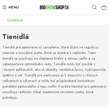
Prejsť
Hľad
na
obsah
Osvetlenie
PESTOVANIE
HEADSHOP
Tienidlá
SEMENÁ
Tienidlá pre pestovanie sú zariadenia, ktoré slúžia na reguláciu
intenzity a množstva svetla, ktoré sa dostáva k rastlinám. Tieto
tienidlá sa používajú na zlepšenie kvality a výnosu rastlín a na
NOVINKY
zabezpečenie optimálneho rastu. Tienidlá môžu byť použité v
rôznych aplikáciách, ako sú skleníky, vertikálne farmy, hydroponické
TOTÁLNY VÝPREDAJ
systémy a iné. Tienidlá pre pestovanie sú k dispozícii v rôznych
veľkostiach a výkonoch a môžu byť prispôsobené konkrétnym
50% ZĽAVA NA SEMENÁ
potrebám pestovateľov a typu rastlín. Použitie tienidiel pre pestovanie
umožňuje rastlinám získať dostatočné množstvo svetla, ktoré
potrebujú.
O nás
Platba a dodanie
Podmienky ochrany osobných údajov
Obchodné podmienky