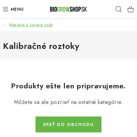
Prejsť
Hľad
na
obsah
Meranie a úprava vody
PESTOVANIE
HEADSHOP
Kalibračné roztoky
SEMENÁ
NOVINKY
Produkty ešte len pripravujeme.
TOTÁLNY VÝPREDAJ
Môžete sa ale pozrieť na ostatné kategórie.
50% ZĽAVA NA SEMENÁ
O nás
Platba a dodanie
SPÄŤ DO OBCHODU
Podmienky ochrany osobných údajov
Obchodné podmienky