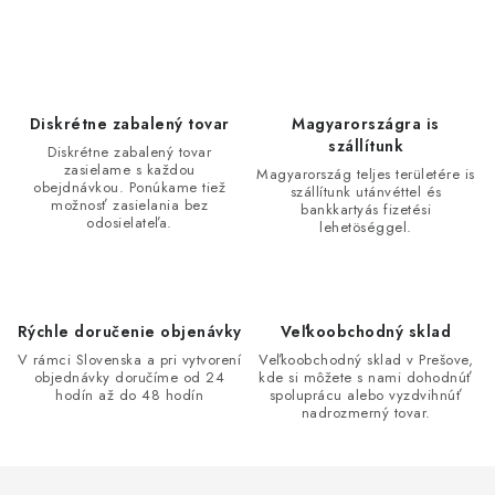
Bankové údaje
Veľkoobchod
Formulár na odstúpenie od zmluvy
Odstúpenie od zmluvy online
Diskrétne zabalený tovar
Magyarországra is
szállítunk
Diskrétne zabalený tovar
zasielame s každou
Magyarország teljes területére is
obejdnávkou. Ponúkame tiež
szállítunk utánvéttel és
možnosť zasielania bez
bankkartyás fizetési
odosielateľa.
lehetöséggel.
Rýchle doručenie objenávky
Veľkoobchodný sklad
V rámci Slovenska a pri vytvorení
Veľkoobchodný sklad v Prešove,
objednávky doručíme od 24
kde si môžete s nami dohodnúť
hodín až do 48 hodín
spoluprácu alebo vyzdvihnúť
nadrozmerný tovar.