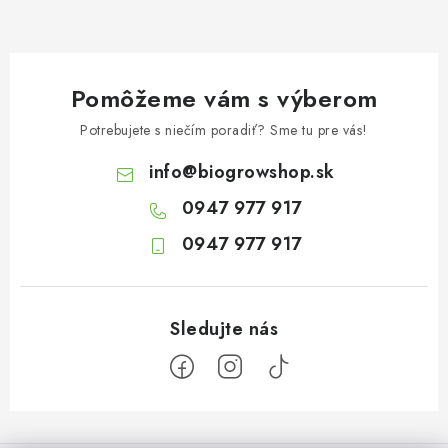
Pomôžeme vám s výberom
Potrebujete s niečím poradiť? Sme tu pre vás!
info
@
biogrowshop.sk
0947 977 917
0947 977 917
Z