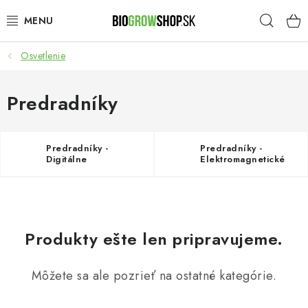
Prejsť
Hľad
na
obsah
Osvetlenie
PESTOVANIE
HEADSHOP
Predradníky
SEMENÁ
Predradníky -
Predradníky -
Digitálne
Elektromagnetické
NOVINKY
TOTÁLNY VÝPREDAJ
Produkty ešte len pripravujeme.
50% ZĽAVA NA SEMENÁ
Môžete sa ale pozrieť na ostatné kategórie.
O nás
Platba a dodanie
Podmienky ochrany osobných údajov
Obchodné podmienky