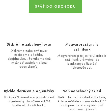
Bankové údaje
Veľkoobchod
SPÄŤ DO OBCHODU
Formulár na odstúpenie od zmluvy
Odstúpenie od zmluvy online
Diskrétne zabalený tovar
Magyarországra is
szállítunk
Diskrétne zabalený tovar
zasielame s každou
Magyarország teljes területére is
obejdnávkou. Ponúkame tiež
szállítunk utánvéttel és
možnosť zasielania bez
bankkartyás fizetési
odosielateľa.
lehetöséggel.
Rýchle doručenie objenávky
Veľkoobchodný sklad
V rámci Slovenska a pri vytvorení
Veľkoobchodný sklad v Prešove,
objednávky doručíme od 24
kde si môžete s nami dohodnúť
hodín až do 48 hodín
spoluprácu alebo vyzdvihnúť
nadrozmerný tovar.