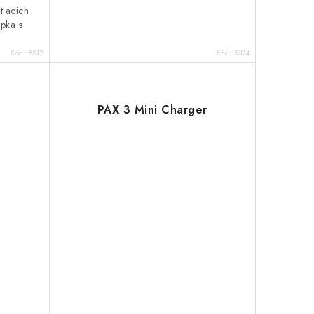
tiacich
epka s
Kód:
5517
Kód:
5374
PAX 3 Mini Charger