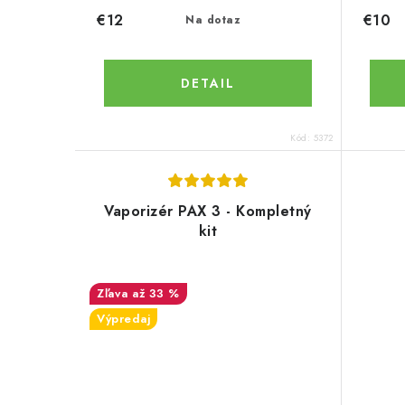
€12
€10
Na dotaz
DETAIL
Kód:
5372
Vaporizér PAX 3 - Kompletný
kit
až 33 %
Výpredaj