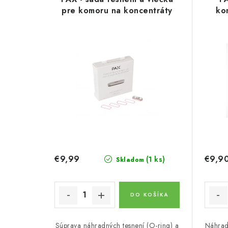
p
pre komoru na koncentráty
ko
n
i
i
s
e
p
p
r
r
o
o
d
d
u
u
€9,99
€9,9
(1 ks)
Skladom
k
k
t
t
DO KOŠÍKA
o
o
v
Súprava náhradných tesnení (O-ring) a
Náhrad