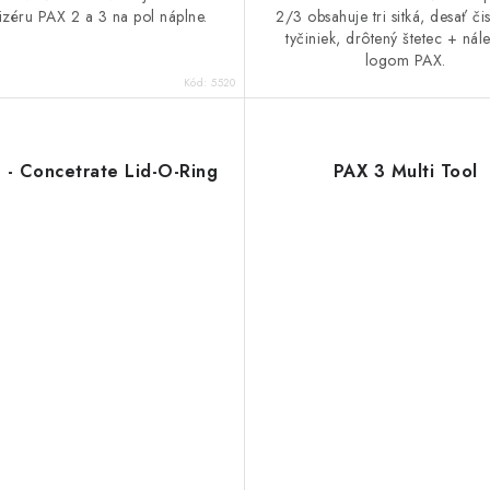
izéru PAX 2 a 3 na pol náplne.
2/3 obsahuje tri sitká, desať čis
tyčiniek, drôtený štetec + nál
logom PAX.
Kód:
5520
 - Concetrate Lid-O-Ring
PAX 3 Multi Tool