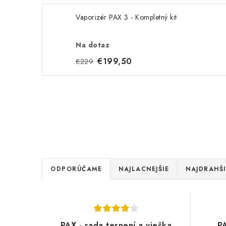
Vaporizér PAX 3 - Kompletný kit
Na dotaz
€199,50
€229
R
ODPORÚČAME
NAJLACNEJŠIE
NAJDRAHŠI
a
V
d
ý
e
PAX - sada tesnení a viečka
P