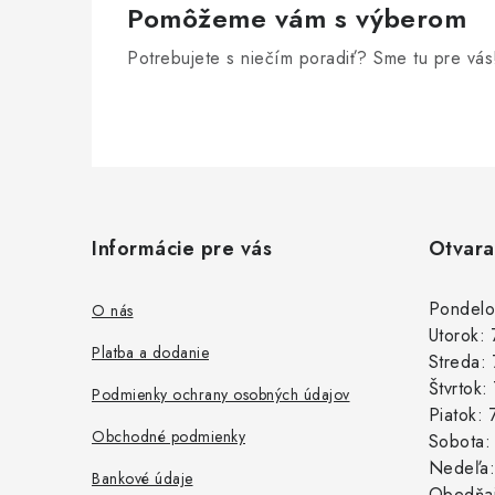
Pomôžeme vám s výberom
ý
p
Potrebujete s niečím poradiť? Sme tu pre vás
i
s
u
Z
á
Informácie pre vás
Otvara
p
ä
Pondelo
O nás
Utorok:
t
Platba a dodanie
Streda:
i
Štvrtok
Podmienky ochrany osobných údajov
Piatok:
e
Obchodné podmienky
Sobota
Nedeľa
Bankové údaje
Obedňaj