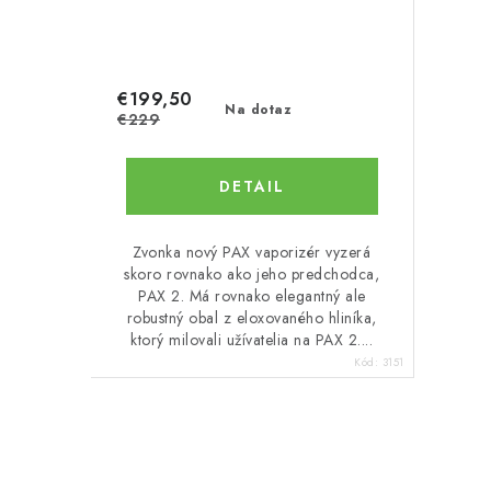
€199,50
Na dotaz
€229
DETAIL
Zvonka nový PAX vaporizér vyzerá
skoro rovnako ako jeho predchodca,
PAX 2. Má rovnako elegantný ale
robustný obal z eloxovaného hliníka,
ktorý milovali užívatelia na PAX 2....
Kód:
3151
O