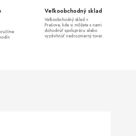
e
Veľkoobchodný sklad
Veľkoobchodný sklad v
Prešove, kde si môžete s nami
i
dohodnúť spoluprácu alebo
oručíme
vyzdvihnúť nadrozmerný tovar.
hodín