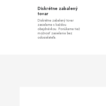
v
l
Diskrétne zabalený
tovar
á
Diskrétne zabalený tovar
d
zasielame s každou
obejdnávkou. Ponúkame tiež
a
možnosť zasielania bez
odosielateľa.
c
i
e
p
r
v
k
y
v