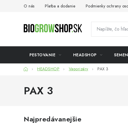
Prejsť
O nás
Platba a dodanie
Podmienky ochrany os
na
obsah
PESTOVANIE
HEADSHOP
SEME
Domov
HEADSHOP
Vaporizéry
PAX 3
PAX 3
Najpredávanejšie