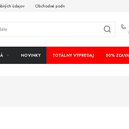
obných údajov
Obchodné podmienky
Bankové údaje
Veľ
NÁ
NOVINKY
TOTÁLNY VÝPREDAJ
50% ZĽAV