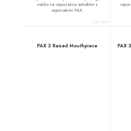
v
viečko na vaporizáciu extraktov s
vapor
vaporizérmi PAX.
Kód:
5523
PAX 3 Raised Mouthpiece
PAX 3