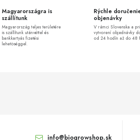
Magyarországra is
Rýchle doručeni
szállítunk
objenávky
Magyarország teljes területére
V rámci Slovenska a pr
is szállítunk utánvéttel és
vytvorení objednávky d
bankkartyás fizetési
od 24 hodín až do 48 
lehetöséggel.
info
@
biogrowshop.sk