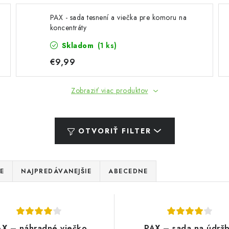
PAX - sada tesnení a viečka pre komoru na
koncentráty
Skladom
(1 ks)
€9,99
Zobraziť viac produktov
OTVORIŤ FILTER
E
NAJPREDÁVANEJŠIE
ABECEDNE
AX – náhradné viečko
PAX – sada na údrž