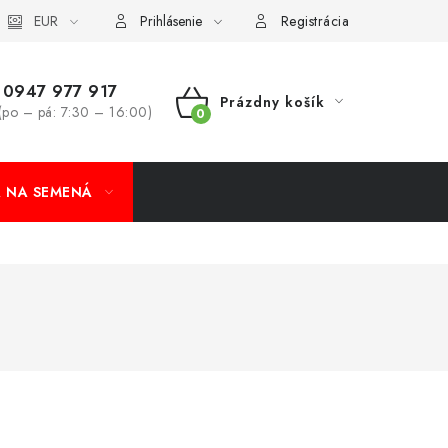
koobchod
EUR
Formulár na odstúpenie od zmluvy
Odstúpenie od 
Prihlásenie
Registrácia
0947 977 917
Prázdny košík
(po – pá: 7:30 – 16:00)
NÁKUPNÝ
KOŠÍK
A NA SEMENÁ