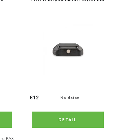
€12
Na dotaz
DETAIL
pre PAX