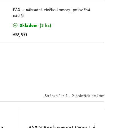
PAX – náhradné viečko komory (polovičná
náplň)
Skladom
(3 ks)
€9,90
Stránka
1
z
1
-
9
položiek celkom
bu
PAX 3 Replacement Oven Lid