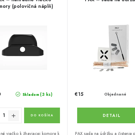
mory (polovičná náplň)
0
€15
(3 ks)
Objednané
Skladom
DETAIL
DO KOŠÍKA
né viečko k žhaviacej komore k
PAX sada na údržbu a čistenie 