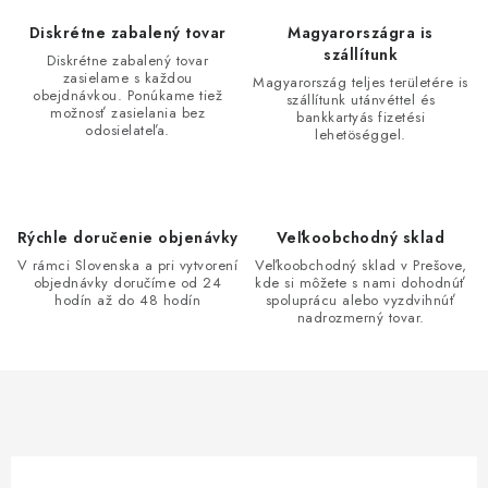
á
d
Diskrétne zabalený tovar
Magyarországra is
a
szállítunk
Diskrétne zabalený tovar
zasielame s každou
c
Magyarország teljes területére is
obejdnávkou. Ponúkame tiež
szállítunk utánvéttel és
i
možnosť zasielania bez
bankkartyás fizetési
odosielateľa.
lehetöséggel.
e
p
r
v
Rýchle doručenie objenávky
Veľkoobchodný sklad
k
V rámci Slovenska a pri vytvorení
Veľkoobchodný sklad v Prešove,
y
objednávky doručíme od 24
kde si môžete s nami dohodnúť
hodín až do 48 hodín
spoluprácu alebo vyzdvihnúť
v
nadrozmerný tovar.
ý
p
i
s
u