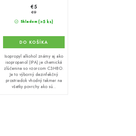
o
€5
v
€9
(>5 ks)
Skladom
DO KOŠÍKA
Isopropyl alkohol známy aj ako
isopropanol (IPA) je chemická
zlúčenina so vzorcom C3H8O.
Je to výborný dezinfekčný
prostriedok vhodný takmer na
všetky povrchy ako sú...
O
v
l