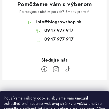
Pomôžeme vám s výberom
Potrebujete s niečím poradiť? Sme tu pre vás!
info
@
biogrowshop.sk
0947 977 917
0947 977 917
Z
á
Informácie pre vás
p
Používame súbory cookie, aby sme vám umožnili
ä
pohodlné prehliadanie webovej stránky a vďaka analýze
O nás
Otvaracie hodiny veľkosklad
neustále zlepšovali jej funkcie, výkon a použiteľnosť.
Viac