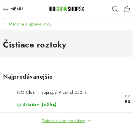
Prejsť
Hľad
na
obsah
Meranie a úprava vody
PESTOVANIE
HEADSHOP
Čistiace roztoky
SEMENÁ
NOVINKY
Najpredávanejšie
TOTÁLNY VÝPREDAJ
ISO Clean - Isopropyl Alcohol 250ml
€9
€5
50% ZĽAVA NA SEMENÁ
(>5 ks)
Skladom
O nás
Platba a dodanie
Zobraziť viac produktov
Podmienky ochrany osobných údajov
Obchodné podmienky