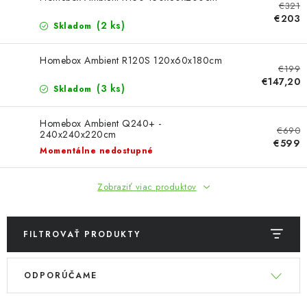
€321
Bankové údaje
Veľkoobchod
€203
(2 ks)
Skladom
Formulár na odstúpenie od zmluvy
Odstúpenie od zmluvy online
Homebox Ambient R120S 120x60x180cm
€199
€147,20
(3 ks)
Skladom
Homebox Ambient Q240+ -
€690
240x240x220cm
€599
Momentálne nedostupné
Zobraziť viac produktov
FILTROVAŤ PRODUKTY
V
R
ODPORÚČAME
ý
a
p
d