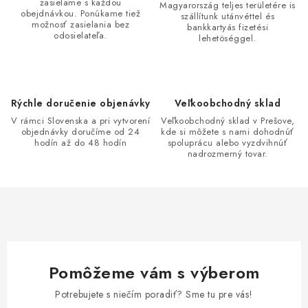
v
zasielame s každou
Magyarország teljes területére is
n
obejdnávkou. Ponúkame tiež
szállítunk utánvéttel és
k
možnosť zasielania bez
i
bankkartyás fizetési
y
odosielateľa.
lehetöséggel.
e
v
ý
p
Rýchle doručenie objenávky
Veľkoobchodný sklad
i
V rámci Slovenska a pri vytvorení
Veľkoobchodný sklad v Prešove,
s
objednávky doručíme od 24
kde si môžete s nami dohodnúť
u
hodín až do 48 hodín
spoluprácu alebo vyzdvihnúť
nadrozmerný tovar.
Pomôžeme vám s výberom
Potrebujete s niečím poradiť? Sme tu pre vás!