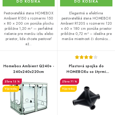
DO KOŠÍKA
DO KOŠÍKA
Pestovateľská stana HOMEBOX
Elegantná a efektívna
Ambient R150 s rozmermi 150
pestovateľská stana HOMEBOX
× 80 × 200 cm ponúka plochu
Ambient R120S s rozmermi 120
približne 1,20 m² — perfektné
× 60 × 180 cm ponúka priestor
riešenie pre menšiu izbu alebo
približne 0,72 m² – ideálna pre
priestor, kde chcete pestovať
menšie miestnosti či domácu...
až...
Homebox Ambient Q240+ -
Plastová spojka do
240x240x220cm
HOMEBOXu so štyrmi
vývodmi, 16mm
13 %
71 %
Výpredaj
Výpredaj