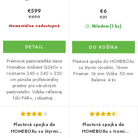
€599
€6
€690
€21
(1 ks)
Momentálne nedostupné
Skladom
DETAIL
DO KOŠÍKA
Prémiová pestovateľská stana
Plastová spojka do HOMEBOXu
Homebox Ambient Q240+ s
so štyrmi vývodmi, 16mm
rozmermi 240 × 240 × 220
Priemer: 16 mm Výška: 50 mm
cm ponúka profesionálny
Balenie: 4 ks
priestor pre náročných
pestovateľov. Vďaka reflexnej
fólii PAR+, robustnej...
Plastová spojka do
Plastová spojka do
HOMEBOXu so štyrmi
HOMEBOXu s tromi