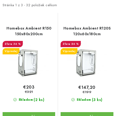
i
e
Stránka
1
z
3
-
32
položiek celkom
s
n
p
i
r
e
Homebox Ambient R150
Homebox Ambient R120S
o
p
150x80x200cm
120x60x180cm
d
r
36 %
26 %
u
o
Výpredaj
Výpredaj
k
d
t
u
o
k
v
t
o
€203
€147,20
v
€321
€199
(2 ks)
(3 ks)
Skladom
Skladom