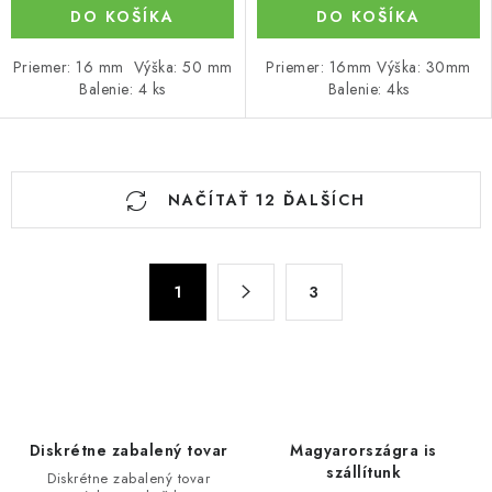
DO KOŠÍKA
DO KOŠÍKA
Priemer: 16 mm Výška: 50 mm
Priemer: 16mm Výška: 30mm
Balenie: 4 ks
Balenie: 4ks
O
NAČÍTAŤ 12 ĎALŠÍCH
v
l
á
S
d
1
3
t
a
r
c
á
n
i
k
e
o
p
Diskrétne zabalený tovar
Magyarországra is
v
r
szállítunk
Diskrétne zabalený tovar
a