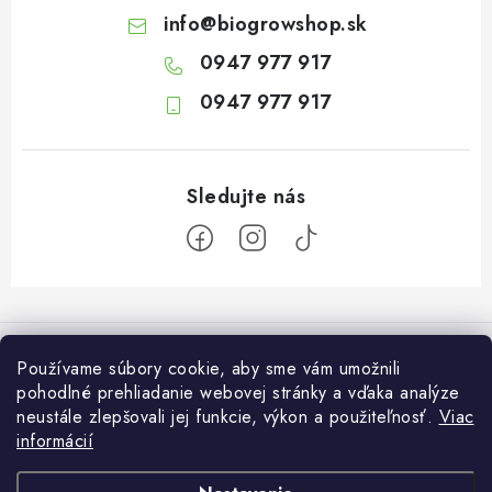
info
@
biogrowshop.sk
0947 977 917
0947 977 917
Z
á
Informácie pre vás
p
Používame súbory cookie, aby sme vám umožnili
ä
pohodlné prehliadanie webovej stránky a vďaka analýze
O nás
Otvaracie hodiny veľkosklad
t
neustále zlepšovali jej funkcie, výkon a použiteľnosť.
Viac
Platba a dodanie
informácií
i
Pondelok: 7:30 – 16:00
Zákaznícky servis
Utorok: 7:30 – 16:00
e
Podmienky ochrany osobných údajov