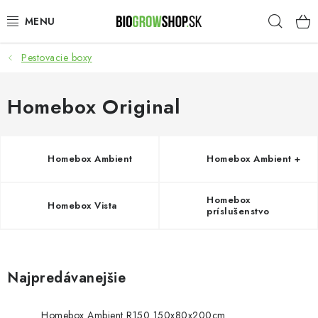
Prejsť
Hľad
na
obsah
Pestovacie boxy
PESTOVANIE
HEADSHOP
Homebox Original
SEMENÁ
Homebox Ambient
Homebox Ambient +
NOVINKY
Homebox
Homebox Vista
TOTÁLNY VÝPREDAJ
príslušenstvo
50% ZĽAVA NA SEMENÁ
Najpredávanejšie
O nás
Platba a dodanie
Podmienky ochrany osobných údajov
Obchodné podmienky
Homebox Ambient R150 150x80x200cm