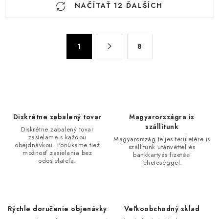
NAČÍTAŤ 12 ĎALŠÍCH
v
l
á
S
d
1
8
t
a
r
c
á
n
i
k
e
o
p
Diskrétne zabalený tovar
Magyarországra is
v
r
szállítunk
Diskrétne zabalený tovar
a
v
zasielame s každou
Magyarország teljes területére is
n
obejdnávkou. Ponúkame tiež
szállítunk utánvéttel és
k
možnosť zasielania bez
i
bankkartyás fizetési
y
odosielateľa.
lehetöséggel.
e
v
ý
p
Rýchle doručenie objenávky
Veľkoobchodný sklad
i