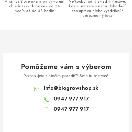
V rámci Slovenska a pri vytvorení
Veľkoobchodný sklad v Prešove,
s
objednávky doručíme od 24
kde si môžete s nami dohodnúť
u
hodín až do 48 hodín
spoluprácu alebo vyzdvihnúť
nadrozmerný tovar.
Pomôžeme vám s výberom
Potrebujete s niečím poradiť? Sme tu pre vás!
info
@
biogrowshop.sk
0947 977 917
0947 977 917