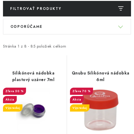
FILTROVAŤ PRODUKTY
V
R
ODPORÚČAME
ý
a
p
d
i
e
Stránka
1
z
8
-
85
položiek celkom
s
n
p
i
r
e
Silikónová nádobka
Qnubu Silikónová nádobka
o
p
plastový uzáver 7ml
6ml
d
r
50 %
70 %
u
o
Akcia
Akcia
k
d
Výpredaj
Výpredaj
t
u
o
k
v
t