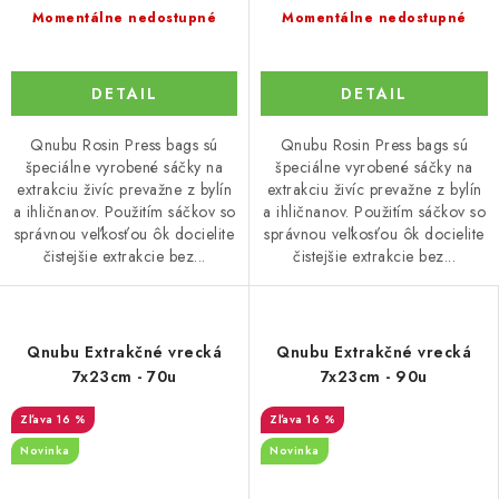
Momentálne nedostupné
Momentálne nedostupné
DETAIL
DETAIL
Qnubu Rosin Press bags sú
Qnubu Rosin Press bags sú
špeciálne vyrobené sáčky na
špeciálne vyrobené sáčky na
extrakciu živíc prevažne z bylín
extrakciu živíc prevažne z bylín
a ihličnanov. Použitím sáčkov so
a ihličnanov. Použitím sáčkov so
správnou veľkosťou ôk docielite
správnou veľkosťou ôk docielite
čistejšie extrakcie bez...
čistejšie extrakcie bez...
Qnubu Extrakčné vrecká
Qnubu Extrakčné vrecká
7x23cm - 70u
7x23cm - 90u
16 %
16 %
Novinka
Novinka