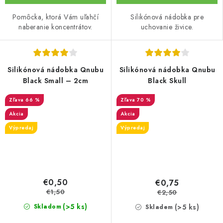
Pomôcka, ktorá Vám uľahčí
Silikónová nádobka pre
naberanie koncentrátov.
uchovanie živice.
Silikónová nádobka Qnubu
Silikónová nádobka Qnubu
Black Small – 2cm
Black Skull
66 %
70 %
Akcia
Akcia
Výpredaj
Výpredaj
€0,50
€0,75
€1,50
€2,50
(>5 ks)
(>5 ks)
Skladom
Skladem