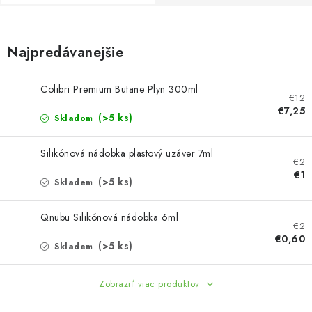
Bankové údaje
Veľkoobchod
Formulár na odstúpenie od zmluvy
Najpredávanejšie
Odstúpenie od zmluvy online
Colibri Premium Butane Plyn 300ml
€12
€7,25
(>5 ks)
Skladom
Silikónová nádobka plastový uzáver 7ml
€2
€1
(>5 ks)
Skladem
Qnubu Silikónová nádobka 6ml
€2
€0,60
(>5 ks)
Skladem
Zobraziť viac produktov