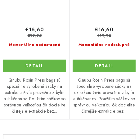
€16,60
€16,60
€19,95
€19,95
Momentálne nedostupné
Momentálne nedostupné
DETAIL
DETAIL
Qnubu Rosin Press bags sú
Qnubu Rosin Press bags sú
špeciálne vyrobené sáčky na
špeciálne vyrobené sáčky na
extrakciu živíc prevažne z bylín
extrakciu živíc prevažne z bylín
a ihličnanov. Použitím sáčkov so
a ihličnanov. Použitím sáčkov so
správnou veľkosťou ôk docielite
správnou veľkosťou ôk docielite
čistejšie extrakcie bez...
čistejšie extrakcie bez...
O