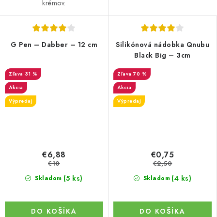
krémov.
G Pen – Dabber – 12 cm
Silikónová nádobka Qnubu
Black Big – 3cm
31 %
70 %
Akcia
Akcia
Výpredaj
Výpredaj
€6,88
€0,75
€10
€2,50
(5 ks)
(4 ks)
Skladom
Skladom
DO KOŠÍKA
DO KOŠÍKA