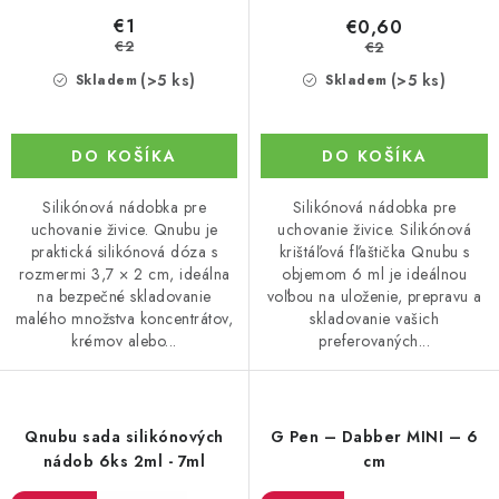
o
€1
€0,60
v
€2
€2
(>5 ks)
(>5 ks)
Skladem
Skladem
DO KOŠÍKA
DO KOŠÍKA
Silikónová nádobka pre
Silikónová nádobka pre
uchovanie živice. Qnubu je
uchovanie živice. Silikónová
praktická silikónová dóza s
krištáľová fľaštička Qnubu s
rozmermi 3,7 × 2 cm, ideálna
objemom 6 ml je ideálnou
na bezpečné skladovanie
voľbou na uloženie, prepravu a
malého množstva koncentrátov,
skladovanie vašich
krémov alebo...
preferovaných...
Qnubu sada silikónových
G Pen – Dabber MINI – 6
nádob 6ks 2ml - 7ml
cm