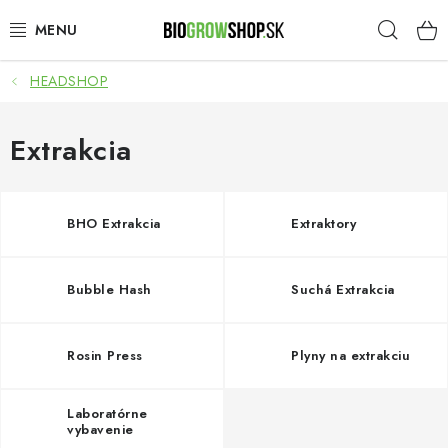
Prejsť
Hľad
na
obsah
HEADSHOP
PESTOVANIE
HEADSHOP
Extrakcia
SEMENÁ
BHO Extrakcia
Extraktory
NOVINKY
Bubble Hash
Suchá Extrakcia
TOTÁLNY VÝPREDAJ
50% ZĽAVA NA SEMENÁ
Rosin Press
Plyny na extrakciu
O nás
Platba a dodanie
Laboratórne
vybavenie
Podmienky ochrany osobných údajov
Obchodné podmienky