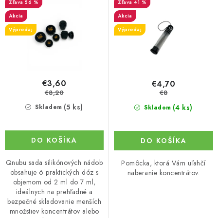
56 %
41 %
Akcia
Akcia
Výpredaj
Výpredaj
€3,60
€4,70
€8,20
€8
(5 ks)
(4 ks)
Skladem
Skladom
DO KOŠÍKA
DO KOŠÍKA
Qnubu sada silikónových nádob
Pomôcka, ktorá Vám uľahčí
obsahuje 6 praktických dóz s
naberanie koncentrátov.
objemom od 2 ml do 7 ml,
ideálnych na prehľadné a
bezpečné skladovanie menších
množstiev koncentrátov alebo