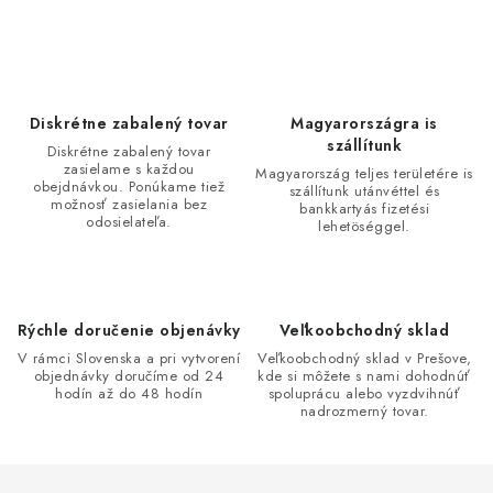
Bankové údaje
Veľkoobchod
Formulár na odstúpenie od zmluvy
Odstúpenie od zmluvy online
Diskrétne zabalený tovar
Magyarországra is
szállítunk
Diskrétne zabalený tovar
zasielame s každou
Magyarország teljes területére is
obejdnávkou. Ponúkame tiež
szállítunk utánvéttel és
možnosť zasielania bez
bankkartyás fizetési
odosielateľa.
lehetöséggel.
Rýchle doručenie objenávky
Veľkoobchodný sklad
V rámci Slovenska a pri vytvorení
Veľkoobchodný sklad v Prešove,
objednávky doručíme od 24
kde si môžete s nami dohodnúť
hodín až do 48 hodín
spoluprácu alebo vyzdvihnúť
nadrozmerný tovar.