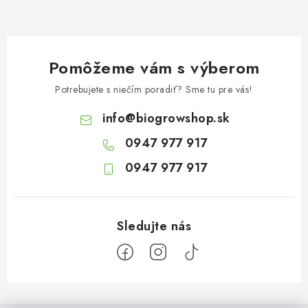
Pomôžeme vám s výberom
Potrebujete s niečím poradiť? Sme tu pre vás!
info
@
biogrowshop.sk
0947 977 917
0947 977 917
Z