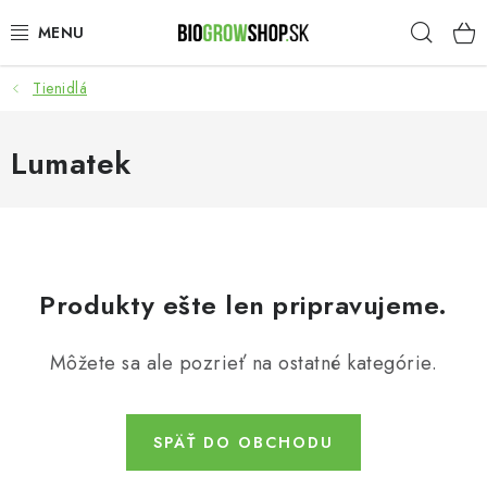
Prejsť
Hľad
na
obsah
Tienidlá
PESTOVANIE
HEADSHOP
Lumatek
SEMENÁ
NOVINKY
Produkty ešte len pripravujeme.
TOTÁLNY VÝPREDAJ
Môžete sa ale pozrieť na ostatné kategórie.
50% ZĽAVA NA SEMENÁ
O nás
Platba a dodanie
SPÄŤ DO OBCHODU
Podmienky ochrany osobných údajov
Obchodné podmienky