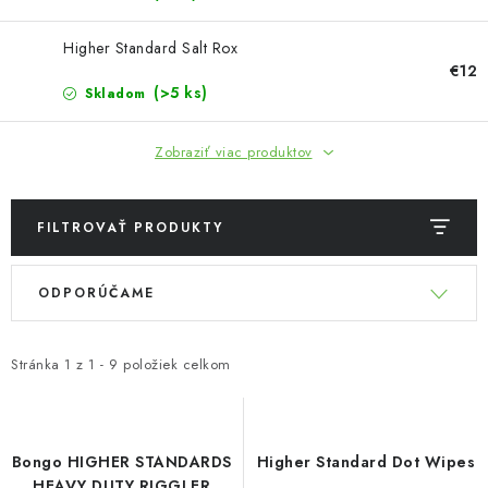
Bankové údaje
Veľkoobchod
Higher Standard Salt Rox
Formulár na odstúpenie od zmluvy
€12
Odstúpenie od zmluvy online
(>5 ks)
Skladom
Zobraziť viac produktov
FILTROVAŤ PRODUKTY
V
R
ODPORÚČAME
ý
a
p
d
i
e
Stránka
1
z
1
-
9
položiek celkom
s
n
p
i
r
e
Bongo HIGHER STANDARDS
Higher Standard Dot Wipes
HEAVY DUTY RIGGLER