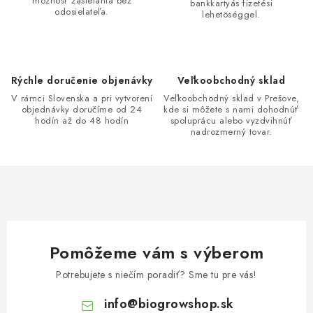
i
možnosť zasielania bez
bankkartyás fizetési
odosielateľa.
lehetöséggel.
e
p
r
v
Rýchle doručenie objenávky
Veľkoobchodný sklad
k
V rámci Slovenska a pri vytvorení
Veľkoobchodný sklad v Prešove,
y
objednávky doručíme od 24
kde si môžete s nami dohodnúť
hodín až do 48 hodín
spoluprácu alebo vyzdvihnúť
v
nadrozmerný tovar.
ý
p
i
s
u
Pomôžeme vám s výberom
Potrebujete s niečím poradiť? Sme tu pre vás!
info
@
biogrowshop.sk