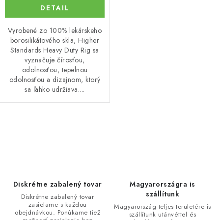
DETAIL
Vyrobené zo 100% lekárskeho
borosilikátového skla, Higher
Standards Heavy Duty Rig sa
vyznačuje čírosťou,
odolnosťou, tepelnou
odolnosťou a dizajnom, ktorý
sa ľahko udržiava....
O
v
l
á
d
Diskrétne zabalený tovar
Magyarországra is
a
szállítunk
Diskrétne zabalený tovar
zasielame s každou
c
Magyarország teljes területére is
obejdnávkou. Ponúkame tiež
szállítunk utánvéttel és