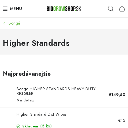
Prejsť
Hľad
na
obsah
Bongá
PESTOVANIE
HEADSHOP
Higher Standards
SEMENÁ
NOVINKY
Najpredávanejšie
TOTÁLNY VÝPREDAJ
Bongo HIGHER STANDARDS HEAVY DUTY
RIGGLER
€149,50
50% ZĽAVA NA SEMENÁ
Na dotaz
Higher Standard Dot Wipes
O nás
Platba a dodanie
€15
Podmienky ochrany osobných údajov
Obchodné podmienky
(5 ks)
Skladom