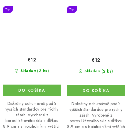
Tip
Tip
€12
€12
(3 ks)
(2 ks)
Skladom
Skladom
DO KOŠÍKA
DO KOŠÍKA
Diskrétny ochutnávač podľa
Diskrétny ochutnávač podľa
vyšších štandardov pre rýchly
vyšších štandardov pre rýchly
zásah. Vyrobené z
zásah. Vyrobené z
borosilikátového skla s dĺžkou
borosilikátového skla s dĺžkou
8,9 cm a s trojuholníkmi vyšších
8,9 cm a s trojuholníkmi vyšších