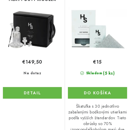
o
p
d
r
u
o
k
d
t
u
o
k
v
t
o
€149,50
€15
v
(5 ks)
Na dotaz
Skladom
DETAIL
DO KOŠÍKA
Škatuľka s 30 jednotlivo
zabalenými bodkovými utierkami
podľa vyšších štandardov. Tieto
obrúsky so 70%
izopropylalkoholom majú dve