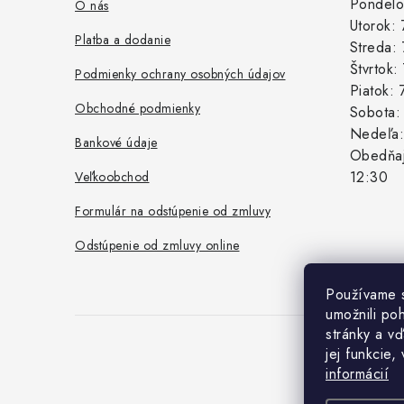
ä
Pondelo
O nás
Utorok:
t
Platba a dodanie
Streda:
i
Štvrtok
Podmienky ochrany osobných údajov
Piatok:
e
Obchodné podmienky
Sobota
Nedeľa
Bankové údaje
Obedňaj
12:30
Veľkoobchod
Formulár na odstúpenie od zmluvy
Odstúpenie od zmluvy online
Používame 
umožnili po
stránky a vď
jej funkcie,
Co
informácií