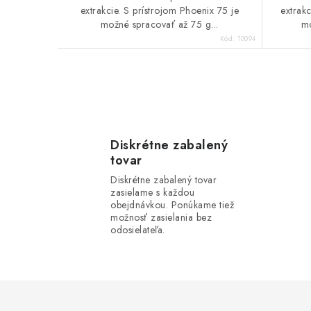
extrakcie. S prístrojom Phoenix 75 je
extrak
možné spracovať až 75 g...
mo
Kód:
10094
O
v
l
Diskrétne zabalený
tovar
á
Diskrétne zabalený tovar
d
zasielame s každou
obejdnávkou. Ponúkame tiež
a
možnosť zasielania bez
odosielateľa.
c
i
e
p