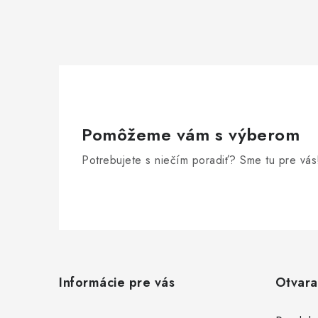
r
v
k
y
v
Pomôžeme vám s výberom
ý
p
Potrebujete s niečím poradiť? Sme tu pre vás
i
s
u
Z
á
Informácie pre vás
Otvara
p