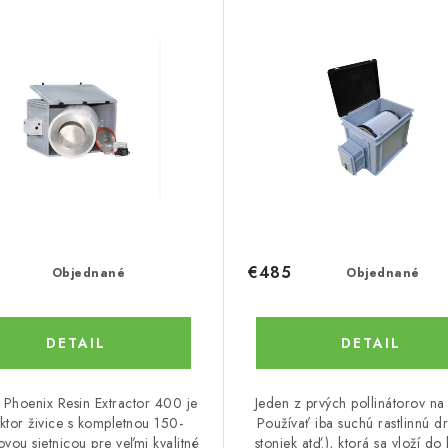
€485
Objednané
Objednané
DETAIL
DETAIL
j Phoenix Resin Extractor 400 je
Jeden z prvých pollinátorov na 
aktor živice s kompletnou 150-
Používať iba suchú rastlinnú dr
vou sietnicou pre veľmi kvalitné
stoniek atď.), ktorá sa vloží do