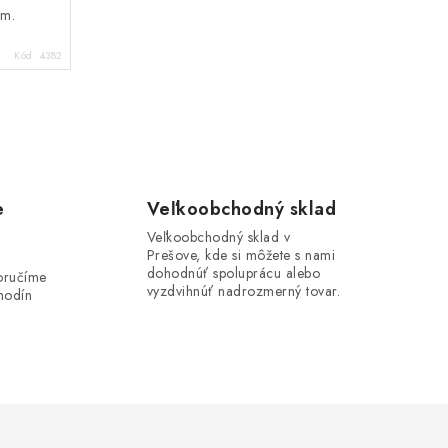
om.
Kód:
4382
e
Veľkoobchodný sklad
Veľkoobchodný sklad v
Prešove, kde si môžete s nami
i
dohodnúť spoluprácu alebo
oručíme
vyzdvihnúť nadrozmerný tovar.
hodín