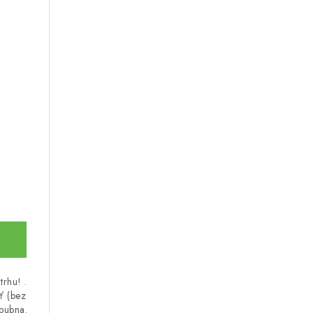
trhu! .
ť (bez
 bubna.