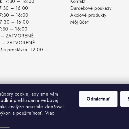
k: 7:30 – 16:00
Kontakt
 7:30 – 16:00
Darčekové poukazy
 7:30 – 16:00
Akciové produkty
: 7:30 – 16:00
Môj účet
 7:30 – 16:00
: – ZATVORENÉ
: – ZATVORENÉ
šia prestávka: 12:00 –
súbory cookie, aby sme vám
Odmietnuť
hodlné prehliadanie webovej
aka analýze neustále zlepšovali
 výkon a použiteľnosť.
Viac
pyright 2026
Biogrowshop.sk
. Všetky práva vyhradené.
Upraviť nastavenie cook
Vytvoril Shoptet