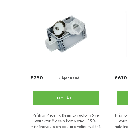
i
i
s
e
p
p
r
r
o
o
d
d
u
u
€350
€670
Objednané
k
k
t
t
DETAIL
o
o
v
v
Prístroj Phoenix Resin Extractor 75 je
Prístro
extraktor živice s kompletnou 150-
extr
mikrónovou sietnicou pre veľmi kvalitné
mikróno