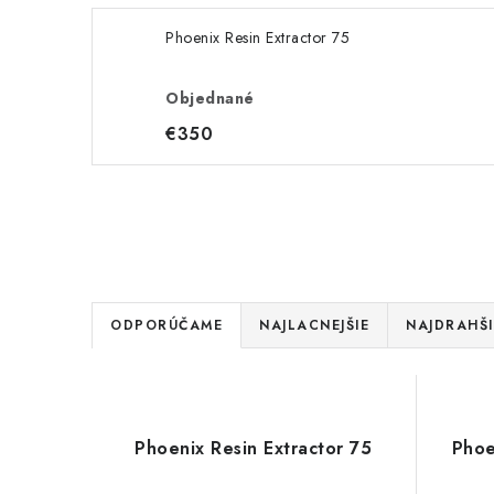
Phoenix Resin Extractor 75
Objednané
€350
R
ODPORÚČAME
NAJLACNEJŠIE
NAJDRAHŠI
a
V
d
ý
e
Phoenix Resin Extractor 75
Phoe
p
n