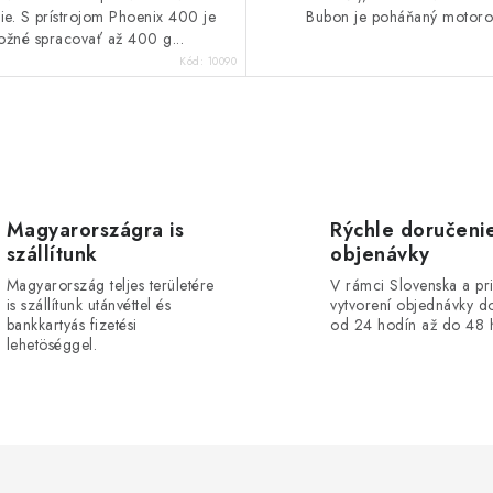
cie. S prístrojom Phoenix 400 je
Bubon je poháňaný motor
žné spracovať až 400 g...
Kód:
10090
Magyarországra is
Rýchle doručeni
szállítunk
objenávky
Magyarország teljes területére
V rámci Slovenska a pr
is szállítunk utánvéttel és
vytvorení objednávky d
bankkartyás fizetési
od 24 hodín až do 48 
lehetöséggel.