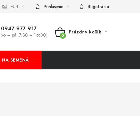
koobchod
EUR
Formulár na odstúpenie od zmluvy
Odstúpenie od 
Prihlásenie
Registrácia
0947 977 917
Prázdny košík
(po – pá: 7:30 – 16:00)
NÁKUPNÝ
KOŠÍK
A NA SEMENÁ