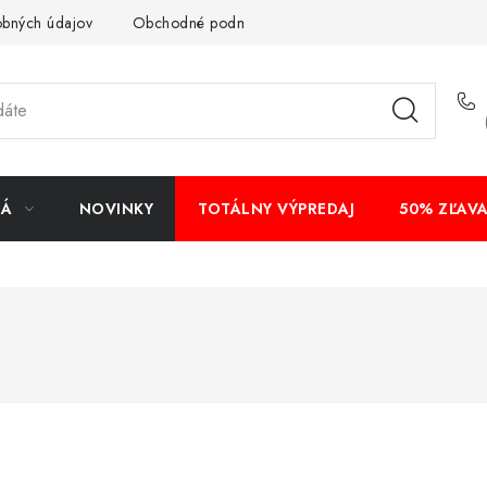
obných údajov
Obchodné podmienky
Bankové údaje
Veľ
NÁ
NOVINKY
TOTÁLNY VÝPREDAJ
50% ZĽAV