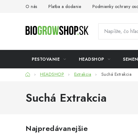
Prejsť
O nás
Platba a dodanie
Podmienky ochrany os
na
obsah
PESTOVANIE
HEADSHOP
SEME
Domov
HEADSHOP
Extrakcia
Suchá Extrakcia
Suchá Extrakcia
Najpredávanejšie