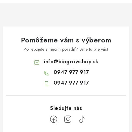
p
i
s
u
Pomôžeme vám s výberom
Potrebujete s niečím poradiť? Sme tu pre vás!
info
@
biogrowshop.sk
0947 977 917
0947 977 917