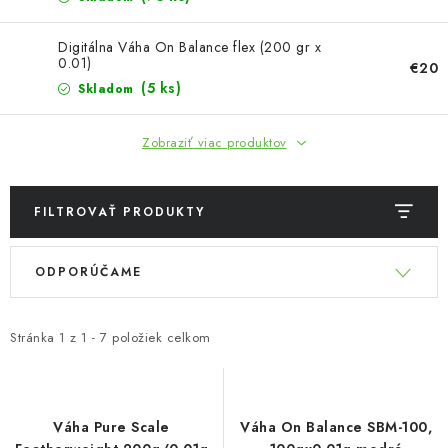
Bankové údaje
Veľkoobchod
Formulár na odstúpenie od zmluvy
Digitálna Váha On Balance flex (200 gr x
0.01)
€20
Odstúpenie od zmluvy online
(5 ks)
Skladom
Zobraziť viac produktov
FILTROVAŤ PRODUKTY
V
R
ODPORÚČAME
ý
a
p
d
i
e
Stránka
1
z
1
-
7
položiek celkom
s
n
p
i
r
e
Váha Pure Scale
Váha On Balance SBM-100,