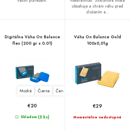
vašim potrebám.
všestrannosť. Silikónová miska
obsahuje a chráni váhu pred
zložením a...
Digitálna Váha On Balance
Váha On Balance Gold
flex (200 gr x 0.01)
100x0,01g
Modrá
Čierna
Červená
€20
€29
(5 ks)
Skladom
Momentálne nedostupné