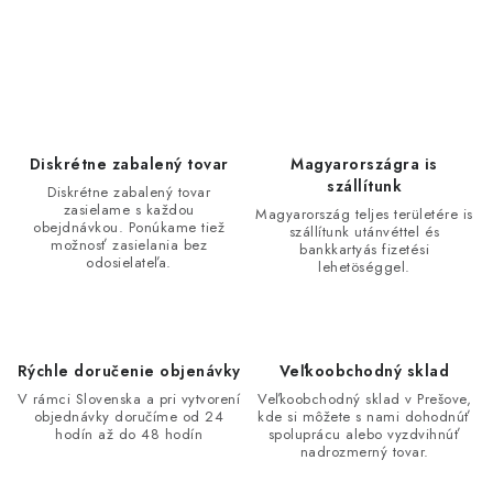
O
v
l
á
d
Diskrétne zabalený tovar
Magyarországra is
a
szállítunk
Diskrétne zabalený tovar
zasielame s každou
c
Magyarország teljes területére is
obejdnávkou. Ponúkame tiež
szállítunk utánvéttel és
i
možnosť zasielania bez
bankkartyás fizetési
odosielateľa.
lehetöséggel.
e
p
r
v
Rýchle doručenie objenávky
Veľkoobchodný sklad
k
V rámci Slovenska a pri vytvorení
Veľkoobchodný sklad v Prešove,
y
objednávky doručíme od 24
kde si môžete s nami dohodnúť
hodín až do 48 hodín
spoluprácu alebo vyzdvihnúť
v
nadrozmerný tovar.
ý