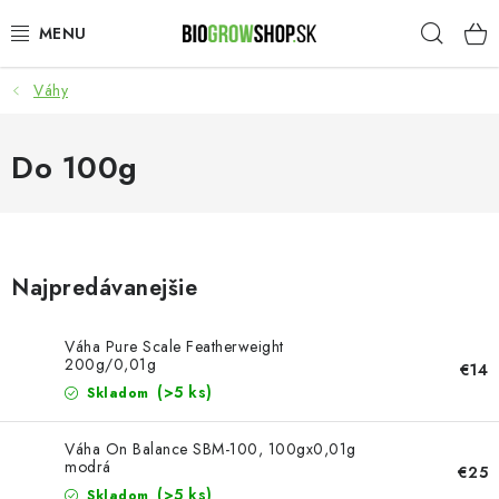
Prejsť
Hľad
na
obsah
Váhy
PESTOVANIE
HEADSHOP
Do 100g
SEMENÁ
NOVINKY
Najpredávanejšie
TOTÁLNY VÝPREDAJ
Váha Pure Scale Featherweight
200g/0,01g
€14
50% ZĽAVA NA SEMENÁ
(>5 ks)
Skladom
O nás
Platba a dodanie
Váha On Balance SBM-100, 100gx0,01g
modrá
€25
Podmienky ochrany osobných údajov
Obchodné podmienky
(>5 ks)
Skladom