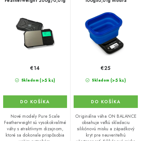
o
p
Featherweight 200g/0,01g
100gx0,01g modrá
d
r
u
o
k
d
t
u
o
k
v
t
o
€14
€25
v
(>5 ks)
(>5 ks)
Skladom
Skladom
DO KOŠÍKA
DO KOŠÍKA
Nové modely Pure Scale
Originálna váha ON BALANCE
Featherweight sú vysokokvalitné
obsahuje veľkú skladaciu
váhy s atraktívnym dizajnom,
silikónovú misku a západkový
ktoré sa dokonale prispôsobia
kryt pre neuveriteľnú