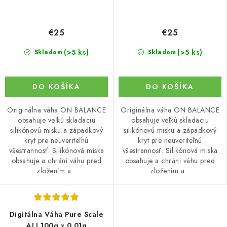
€25
€25
(>5 ks)
(>5 ks)
Skladom
Skladom
DO KOŠÍKA
DO KOŠÍKA
Originálna váha ON BALANCE
Originálna váha ON BALANCE
obsahuje veľkú skladaciu
obsahuje veľkú skladaciu
silikónovú misku a západkový
silikónovú misku a západkový
kryt pre neuveriteľnú
kryt pre neuveriteľnú
všestrannosť. Silikónová miska
všestrannosť. Silikónová miska
obsahuje a chráni váhu pred
obsahuje a chráni váhu pred
zložením a...
zložením a...
Digitálna Váha Pure Scale
ALI 100g x 0,01g