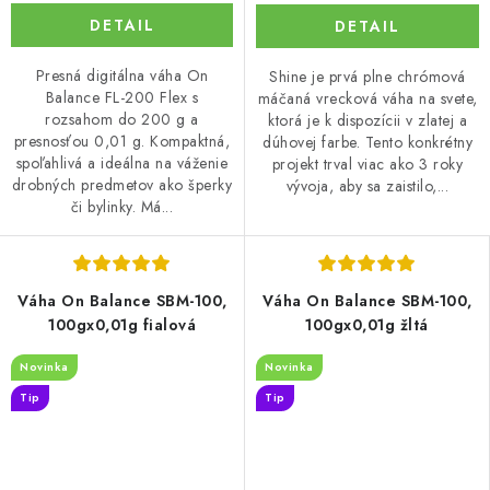
DETAIL
DETAIL
Presná digitálna váha On
Shine je prvá plne chrómová
Balance FL-200 Flex s
máčaná vrecková váha na svete,
rozsahom do 200 g a
ktorá je k dispozícii v zlatej a
presnosťou 0,01 g. Kompaktná,
dúhovej farbe. Tento konkrétny
spoľahlivá a ideálna na váženie
projekt trval viac ako 3 roky
drobných predmetov ako šperky
vývoja, aby sa zaistilo,...
či bylinky. Má...
Váha On Balance SBM-100,
Váha On Balance SBM-100,
100gx0,01g fialová
100gx0,01g žltá
Novinka
Novinka
Tip
Tip