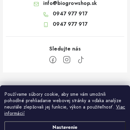
info
@
biogrowshop.sk
0947 977 917
0947 977 917
Z
á
Informácie pre vás
p
Používame súbory cookie, aby sme vám umožnili
ä
pohodlné prehliadanie webovej stránky a vďaka analýze
O nás
Otvaracie hodiny veľkosklad
neustále zlepšovali jej funkcie, výkon a použiteľnosť.
Viac
t
Platba a dodanie
informácií
i
Pondelok: 7:30 – 16:00
Zákaznícky servis
Utorok: 7:30 – 16:00
e
Podmienky ochrany osobných údajov
Nastavenie
Streda: 7:30 – 16:00
Kontakt