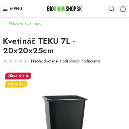
Prejsť
Hľad
na
obsah
Plastové kvetináče
PESTOVANIE
Kvetináč TEKU 7L -
HEADSHOP
20x20x25cm
SEMENÁ
Neohodnotené
Podrobnosti hodnotenia
NOVINKY
50 %
Výpredaj
TOTÁLNY VÝPREDAJ
50% ZĽAVA NA SEMENÁ
O nás
Platba a dodanie
Podmienky ochrany osobných údajov
Obchodné podmienky