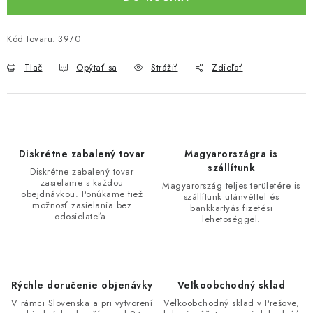
Kód tovaru:
3970
Tlač
Opýtať sa
Strážiť
Zdieľať
Diskrétne zabalený tovar
Magyarországra is
szállítunk
Diskrétne zabalený tovar
zasielame s každou
Magyarország teljes területére is
obejdnávkou. Ponúkame tiež
szállítunk utánvéttel és
možnosť zasielania bez
bankkartyás fizetési
odosielateľa.
lehetöséggel.
Rýchle doručenie objenávky
Veľkoobchodný sklad
V rámci Slovenska a pri vytvorení
Veľkoobchodný sklad v Prešove,