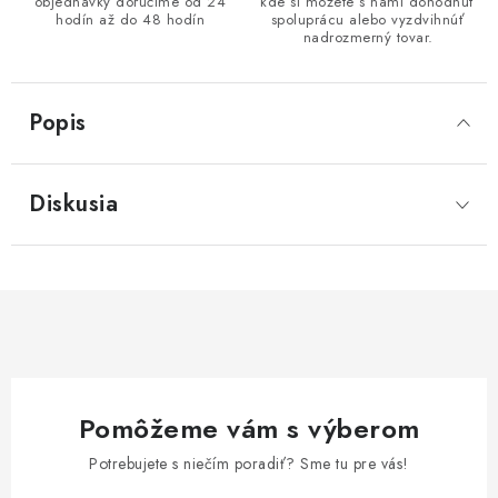
objednávky doručíme od 24
kde si môžete s nami dohodnúť
hodín až do 48 hodín
spoluprácu alebo vyzdvihnúť
nadrozmerný tovar.
Popis
Diskusia
Pomôžeme vám s výberom
Potrebujete s niečím poradiť? Sme tu pre vás!