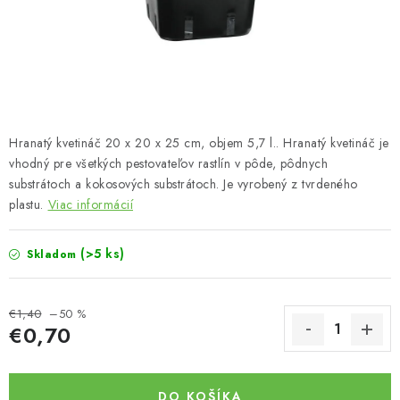
Bankové údaje
Veľkoobchod
Formulár na odstúpenie od zmluvy
Odstúpenie od zmluvy online
Hranatý kvetináč 20 x 20 x 25 cm, objem 5,7 l.. Hranatý kvetináč je
vhodný pre všetkých pestovateľov rastlín v pôde, pôdnych
substrátoch a kokosových substrátoch. Je vyrobený z tvrdeného
plastu.
Viac informácií
(>5 ks)
Skladom
€1,40
–50 %
€0,70
Jednotková cena:
DO KOŠÍKA