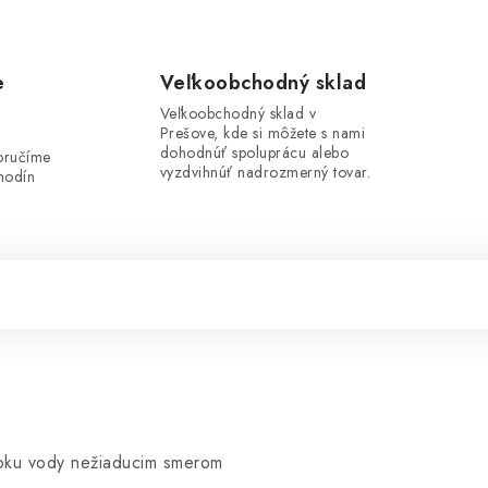
e
Veľkoobchodný sklad
Veľkoobchodný sklad v
Prešove, kde si môžete s nami
i
dohodnúť spoluprácu alebo
oručíme
vyzdvihnúť nadrozmerný tovar.
hodín
oku vody nežiaducim smerom