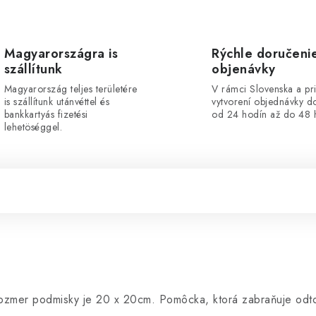
Magyarországra is
Rýchle doručeni
szállítunk
objenávky
Magyarország teljes területére
V rámci Slovenska a pr
is szállítunk utánvéttel és
vytvorení objednávky d
bankkartyás fizetési
od 24 hodín až do 48 
lehetöséggel.
ozmer podmisky je 20 x 20cm. Pomôcka, ktorá zabraňuje odt