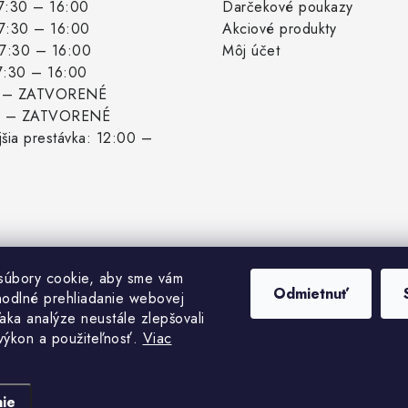
 7:30 – 16:00
Darčekové poukazy
 7:30 – 16:00
Akciové produkty
: 7:30 – 16:00
Môj účet
 7:30 – 16:00
: – ZATVORENÉ
: – ZATVORENÉ
šia prestávka: 12:00 –
súbory cookie, aby sme vám
Odmietnuť
hodlné prehliadanie webovej
aka analýze neustále zlepšovali
 výkon a použiteľnosť.
Viac
pyright 2026
Biogrowshop.sk
. Všetky práva vyhradené.
Upraviť nastavenie cook
Vytvoril Shoptet
ie