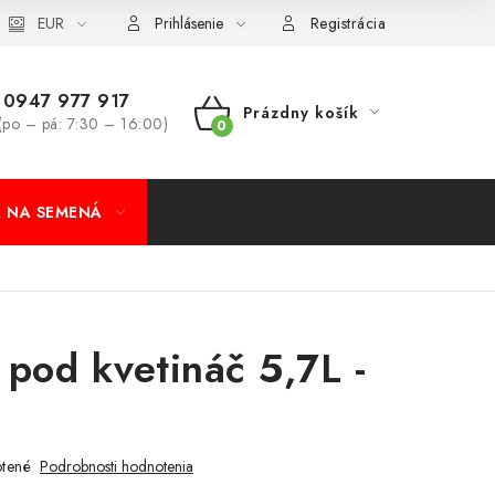
koobchod
EUR
Formulár na odstúpenie od zmluvy
Odstúpenie od 
Prihlásenie
Registrácia
0947 977 917
Prázdny košík
(po – pá: 7:30 – 16:00)
NÁKUPNÝ
KOŠÍK
A NA SEMENÁ
pod kvetináč 5,7L -
tené
Podrobnosti hodnotenia