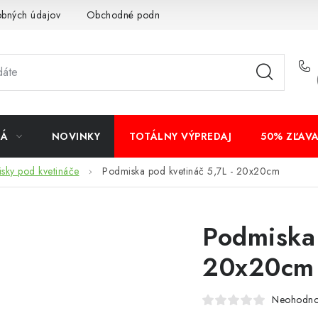
obných údajov
Obchodné podmienky
Bankové údaje
Veľ
NÁ
NOVINKY
TOTÁLNY VÝPREDAJ
50% ZĽAV
sky pod kvetináče
Podmiska pod kvetináč 5,7L - 20x20cm
Podmiska 
20x20cm
Neohodno