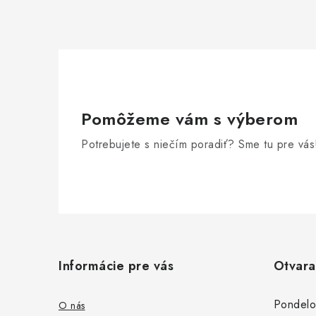
Pomôžeme vám s výberom
Potrebujete s niečím poradiť? Sme tu pre vás
Z
á
Informácie pre vás
Otvara
p
ä
Pondelo
O nás