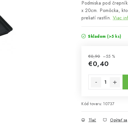
Podmiska pod črepník
x 20cm. Pomôcka, kto
preliatí rastlín.
Viac in
Skladom
(>5 ks)
€0,90
–55 %
€0,40
Jednotková cena:
Kód tovaru:
10737
Tlač
Opýtať sa