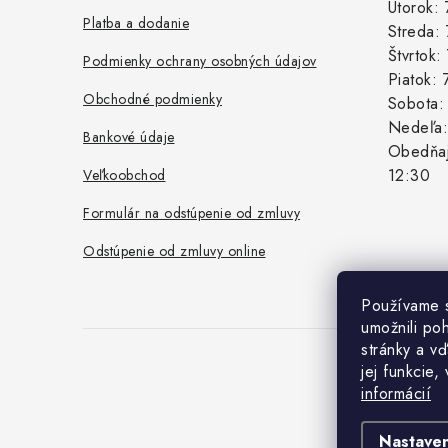
Utorok:
t
Platba a dodanie
Streda:
i
Štvrtok
Podmienky ochrany osobných údajov
Piatok:
e
Obchodné podmienky
Sobota
Nedeľa
Bankové údaje
Obedňaj
12:30
Veľkoobchod
Formulár na odstúpenie od zmluvy
Odstúpenie od zmluvy online
Používame 
umožnili po
stránky a vď
jej funkcie,
Co
informácií
Nastaven