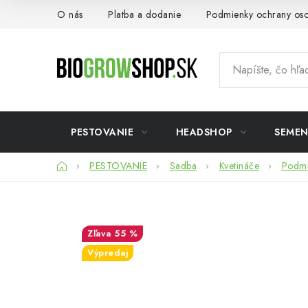
Prejsť
O nás
Platba a dodanie
Podmienky ochrany os
na
obsah
PESTOVANIE
HEADSHOP
SEME
Domov
PESTOVANIE
Sadba
Kvetináče
Podmi
55 %
Výpredaj