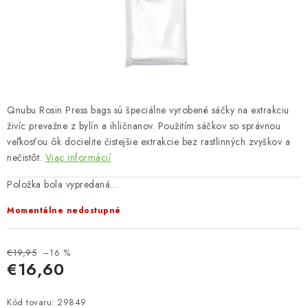
Bankové údaje
Veľkoobchod
Formulár na odstúpenie od zmluvy
Odstúpenie od zmluvy online
Qnubu Rosin Press bags sú špeciálne vyrobené sáčky na extrakciu
živíc prevažne z bylín a ihličnanov. Použitím sáčkov so správnou
veľkosťou ôk docielite čistejšie extrakcie bez rastlinných zvyškov a
nečistôt.
Viac informácií
Položka bola vypredaná…
Momentálne nedostupné
€19,95
–16 %
€16,60
Jednotková cena:
Kód tovaru:
29849