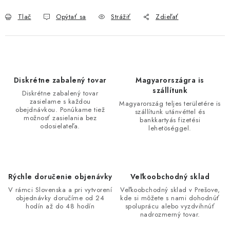
Tlač
Opýtať sa
Strážiť
Zdieľať
Diskrétne zabalený tovar
Magyarországra is
szállítunk
Diskrétne zabalený tovar
zasielame s každou
Magyarország teljes területére is
obejdnávkou. Ponúkame tiež
szállítunk utánvéttel és
možnosť zasielania bez
bankkartyás fizetési
odosielateľa.
lehetöséggel.
Rýchle doručenie objenávky
Veľkoobchodný sklad
V rámci Slovenska a pri vytvorení
Veľkoobchodný sklad v Prešove,
objednávky doručíme od 24
kde si môžete s nami dohodnúť
hodín až do 48 hodín
spoluprácu alebo vyzdvihnúť
nadrozmerný tovar.