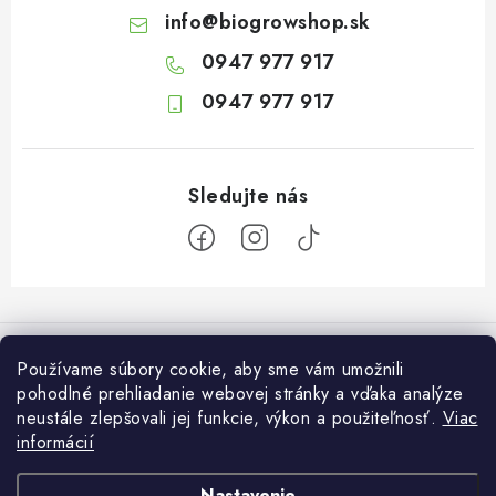
info
@
biogrowshop.sk
0947 977 917
0947 977 917
Z
á
Informácie pre vás
p
Používame súbory cookie, aby sme vám umožnili
ä
pohodlné prehliadanie webovej stránky a vďaka analýze
O nás
Otvaracie hodiny veľkosklad
neustále zlepšovali jej funkcie, výkon a použiteľnosť.
Viac
t
Platba a dodanie
informácií
i
Pondelok: 7:30 – 16:00
Zákaznícky servis
Utorok: 7:30 – 16:00
e
Podmienky ochrany osobných údajov
Nastavenie
Streda: 7:30 – 16:00