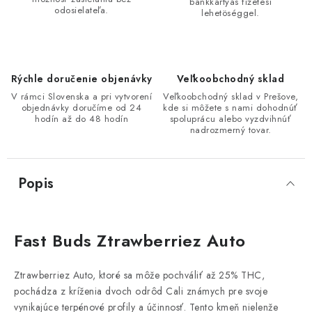
bankkartyás fizetési
odosielateľa.
lehetöséggel.
Rýchle doručenie objenávky
Veľkoobchodný sklad
V rámci Slovenska a pri vytvorení
Veľkoobchodný sklad v Prešove,
objednávky doručíme od 24
kde si môžete s nami dohodnúť
hodín až do 48 hodín
spoluprácu alebo vyzdvihnúť
nadrozmerný tovar.
Popis
Fast Buds Ztrawberriez Auto
Ztrawberriez Auto, ktoré sa môže pochváliť až 25% THC,
pochádza z kríženia dvoch odrôd Cali známych pre svoje
vynikajúce terpénové profily a účinnosť. Tento kmeň nielenže