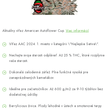
Bankové údaje
Veľkoobchod
Formulár na odstúpenie od zmluvy
Odstúpenie od zmluvy online
Aktuálny víťaz American Autoflower Cup.
Viac informácií
Víťaz AAC 2024. 1. miesto v kategórii \"Najlepšia Sativa\".
Nechajte svoje starosti odplávať. Až 25 % THC, ktoré rozplynie
vaše starosti.
Dokonalá celodenná záťaž. Plne funkčná vysoká pre
zaneprázdnených kameňákov.
Ideálne pre začiatočníkov. Až 600 g/m2 za 9-10 týždňov bez
dodatočnej údržby.
Berrylicious živica. Plody lahodné v ústach a smotanové terpy