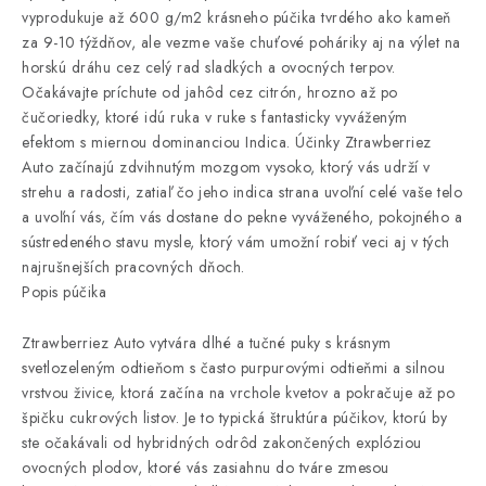
vyprodukuje až 600 g/m2 krásneho púčika tvrdého ako kameň
za 9-10 týždňov, ale vezme vaše chuťové poháriky aj na výlet na
horskú dráhu cez celý rad sladkých a ovocných terpov.
Očakávajte príchute od jahôd cez citrón, hrozno až po
čučoriedky, ktoré idú ruka v ruke s fantasticky vyváženým
efektom s miernou dominanciou Indica. Účinky Ztrawberriez
Auto začínajú zdvihnutým mozgom vysoko, ktorý vás udrží v
strehu a radosti, zatiaľ čo jeho indica strana uvoľní celé vaše telo
a uvoľní vás, čím vás dostane do pekne vyváženého, ​​pokojného a
sústredeného stavu mysle, ktorý vám umožní robiť veci aj v tých
najrušnejších pracovných dňoch.
Popis púčika
Ztrawberriez Auto vytvára dlhé a tučné puky s krásnym
svetlozeleným odtieňom s často purpurovými odtieňmi a silnou
vrstvou živice, ktorá začína na vrchole kvetov a pokračuje až po
špičku cukrových listov. Je to typická štruktúra púčikov, ktorú by
ste očakávali od hybridných odrôd zakončených explóziou
ovocných plodov, ktoré vás zasiahnu do tváre zmesou