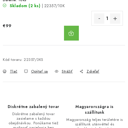
Skladom
(2 ks)
| 22357/10K
€99
DO
KOŠÍKA
Kód tovaru:
22357/3KS
Tlač
Opýtať sa
Strážiť
Zdieľať
Diskrétne zabalený tovar
Magyarországra is
szállítunk
Diskrétne zabalený tovar
zasielame s každou
Magyarország teljes területére is
obejdnávkou. Ponúkame tiež
szállítunk utánvéttel és
možnosť zasielania bez