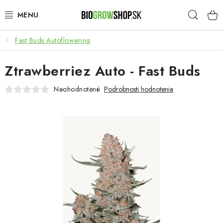
Prejsť
Hľad
na
obsah
Fast Buds Autoflowering
PESTOVANIE
Ztrawberriez Auto - Fast Buds
HEADSHOP
Neohodnotené
Podrobnosti hodnotenia
SEMENÁ
NOVINKY
TOTÁLNY VÝPREDAJ
50% ZĽAVA NA SEMENÁ
O nás
Platba a dodanie
Podmienky ochrany osobných údajov
Obchodné podmienky