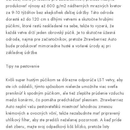
produkovať výnosy až 600 g/m2 nádherných mrazivých kvetov
za 9-10 týždňov bez akejkoľvek ďalšej údržby. Táto odroda
dorastá až do 120 cm s dlhými vetvami a skutočne hrubými
púčikmi, ktoré rastú naskladané na sebe, takže to vyzerá, že
každá vetva drží jeden obrovský púčik. Je to skutočne úžasná
odroda, najmä pre začiatočníkov, pretože Ztrawberriez Auto
bude produkovať mimoriadne husté a voňavé úrody aj pri
základnej údržbe.
Tipy na pestovanie
Kvôli super hustým púčikom sa dôrazne odporúča LST vetvy, aby
ste ich oddelili, týmto spôsobom nielenže umožníte viac svetla
preniknúť k spodným púčikom, ale tiež zlepšíte prúdenie vzduchu
medzi konármi, čo pomáha predchádzať plesniam. Ztrawberriez
Auto naplní vašu pestovateľskú miestnosť lahodnou zmesou
krémových a ovocných vôní, takže nezabudnite mať pripravený
uhlíkový filter, aby ste predišli neželanej pozornosti. A keď príde
deň zberu, majte svoj odpadkový kôš blízko, pretože listy