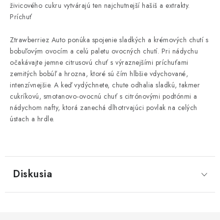
živicového cukru vytvárajú ten najchutnejší hašiš a extrakty.
Príchuť
Ztrawberriez Auto ponúka spojenie sladkých a krémových chutí s
bobuľovým ovocím a celú paletu ovocných chutí. Pri nádychu
očakávajte jemne citrusovú chuť s výraznejšími príchuťami
zemitých bobúľ a hrozna, ktoré sú čím hlbšie vdychované,
intenzívnejšie. A keď vydýchnete, chute odhalia sladkú, takmer
cukríkovú, smotanovo-ovocnú chuť s citrónovými podtónmi a
nádychom nafty, ktorá zanechá dlhotrvajúci povlak na celých
ústach a hrdle.
Diskusia