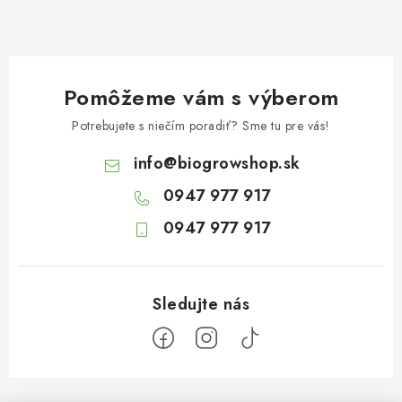
Pomôžeme vám s výberom
Potrebujete s niečím poradiť? Sme tu pre vás!
info
@
biogrowshop.sk
0947 977 917
0947 977 917
Z