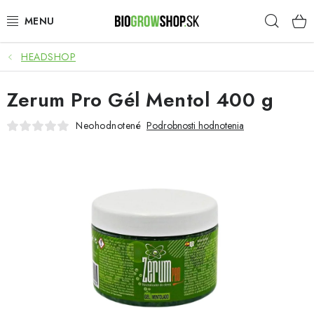
Prejsť
Hľad
na
obsah
HEADSHOP
PESTOVANIE
Zerum Pro Gél Mentol 400 g
HEADSHOP
Neohodnotené
Podrobnosti hodnotenia
SEMENÁ
NOVINKY
TOTÁLNY VÝPREDAJ
50% ZĽAVA NA SEMENÁ
O nás
Platba a dodanie
Podmienky ochrany osobných údajov
Obchodné podmienky