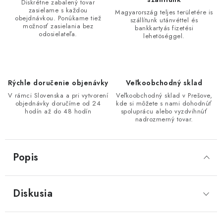
Diskrétne zabalený tovar
zasielame s každou
Magyarország teljes területére is
obejdnávkou. Ponúkame tiež
szállítunk utánvéttel és
možnosť zasielania bez
bankkartyás fizetési
odosielateľa.
lehetöséggel.
Rýchle doručenie objenávky
Veľkoobchodný sklad
V rámci Slovenska a pri vytvorení
Veľkoobchodný sklad v Prešove,
objednávky doručíme od 24
kde si môžete s nami dohodnúť
hodín až do 48 hodín
spoluprácu alebo vyzdvihnúť
nadrozmerný tovar.
Popis
Diskusia