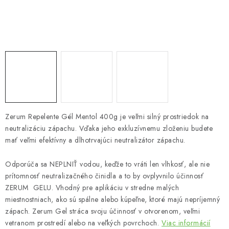
Bankové údaje
Veľkoobchod
Formulár na odstúpenie od zmluvy
Odstúpenie od zmluvy online
Zerum Repelente Gél Mentol 400g je veľmi silný prostriedok na
neutralizáciu zápachu. Vďaka jeho exkluzívnemu zloženiu budete
mať veľmi efektívny a dlhotrvajúci neutralizátor zápachu.
Odporúča sa NEPLNIŤ vodou, keďže to vráti len vlhkosť, ale nie
prítomnosť neutralizačného činidla a to by ovplyvnilo účinnosť
ZERUM GELU. Vhodný pre aplikáciu v stredne malých
miestnostniach, ako sú spálne alebo kúpeľne, ktoré majú nepríjemný
zápach. Zerum Gel stráca svoju účinnosť v otvorenom, veľmi
vetranom prostredí alebo na veľkých povrchoch.
Viac informácií