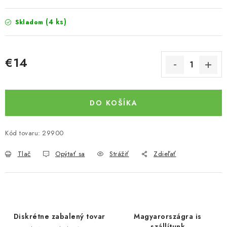
(4 ks)
Skladom
€14
Jednotková cena:
DO KOŠÍKA
Kód tovaru:
29900
Tlač
Opýtať sa
Strážiť
Zdieľať
Diskrétne zabalený tovar
Magyarországra is
szállítunk