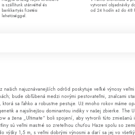
is szállítunk utánvéttel és
vytvorení objednávky d
bankkartyás fizetési
od 24 hodín až do 48 
lehetöséggel.
z našich najuznávanejších odrôd poskytuje veľké výnosy veľmi 
ách; bude obľúbená medzi novými pestovateľmi, znalcami star
du, ktorá sa ľahko a robustne pestuje. Už mnoho rokov máme op
etik a najsilnejšou dominantou indiky v našej zbierke. The Ul
 a žena „Ultimate“ boli spojení, aby vytvorili túto zmiešanú in
tliny sú veľmi mastné so zreteľnou chuťou Haze spolu so zemit
do výšky 1,5 m, s veľmi dobrými výnosmi a darí sa jej vo všetký