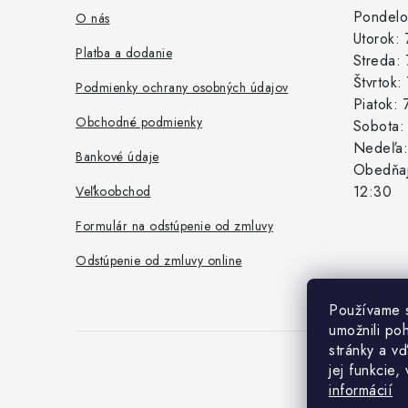
ä
Pondelo
O nás
Utorok:
t
Platba a dodanie
Streda:
i
Štvrtok
Podmienky ochrany osobných údajov
Piatok:
e
Obchodné podmienky
Sobota
Nedeľa
Bankové údaje
Obedňaj
12:30
Veľkoobchod
Formulár na odstúpenie od zmluvy
Odstúpenie od zmluvy online
Používame 
umožnili po
stránky a vď
jej funkcie,
Co
informácií