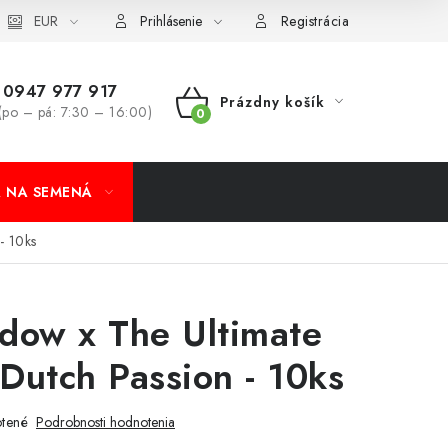
koobchod
EUR
Formulár na odstúpenie od zmluvy
Odstúpenie od 
Prihlásenie
Registrácia
0947 977 917
Prázdny košík
(po – pá: 7:30 – 16:00)
NÁKUPNÝ
KOŠÍK
A NA SEMENÁ
- 10ks
dow x The Ultimate
 Dutch Passion - 10ks
tené
Podrobnosti hodnotenia