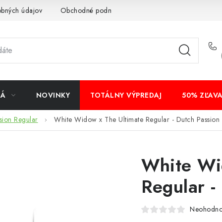
obných údajov
Obchodné podmienky
Bankové údaje
Veľ
NÁ
NOVINKY
TOTÁLNY VÝPREDAJ
50% ZĽAV
sion Regular
White Widow x The Ultimate Regular - Dutch Passion 
White Wi
Regular -
Neohodno