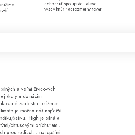
dohodnúť spoluprácu alebo
oručíme
vyzdvihnúť nadrozmerný tovar.
hodín
silných a veľmi živicových
ej školy a domácimi
akované žiadosti o kríženie
timate je možno náš najťažší
diku/sativu. High je silná a
ými/citrusovými príchuťami,
ch prostrediach s najlepšími