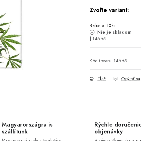
Balenie: 10ks
Nie je skladom
| 14665
Kód tovaru:
14665
Tlač
Opýtať sa
Magyarországra is
Rýchle doručeni
szállítunk
objenávky
Magyarország teljes területére
V rámci Slovenska a pr