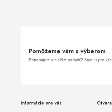
Pomôžeme vám s výberom
Potrebujete s niečím poradiť? Sme tu pre vás
Z
á
Informácie pre vás
Otvara
p