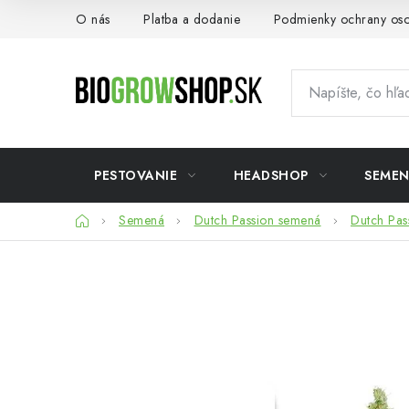
Prejsť
O nás
Platba a dodanie
Podmienky ochrany os
na
obsah
PESTOVANIE
HEADSHOP
SEME
Domov
Semená
Dutch Passion semená
Dutch Pas