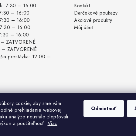
k: 7:30 – 16:00
Kontakt
 7:30 – 16:00
Darčekové poukazy
 7:30 – 16:00
Akciové produkty
: 7:30 – 16:00
Môj účet
 7:30 – 16:00
: – ZATVORENÉ
: – ZATVORENÉ
šia prestávka: 12:00 –
súbory cookie, aby sme vám
Odmietnuť
hodlné prehliadanie webovej
aka analýze neustále zlepšovali
 výkon a použiteľnosť.
Viac
pyright 2026
Biogrowshop.sk
. Všetky práva vyhradené.
Upraviť nastavenie cook
Vytvoril Shoptet