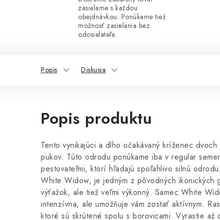
zasielame s každou
obejdnávkou. Ponúkame tiež
možnosť zasielania bez
odosielateľa.
Popis
Diskusia
Popis produktu
Tento vynikajúci a dlho očakávaný kríženec dvoch 
pukov. Túto odrodu ponúkame iba v regular semen
pestovateľmi, ktorí hľadajú spoľahlivo silnú odro
White Widow, je jedným z pôvodných ikonických gen
výťažok, ale tiež veľmi výkonný. Samec White Widow
intenzívna, ale umožňuje vám zostať aktívnym. Ras
ktoré sú skrútené spolu s borovicami. Vyrastie až 