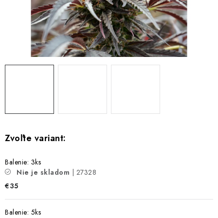
Bankové údaje
Veľkoobchod
Formulár na odstúpenie od zmluvy
Odstúpenie od zmluvy online
Balenie: 3ks
Nie je skladom
| 27328
€35
Balenie: 5ks