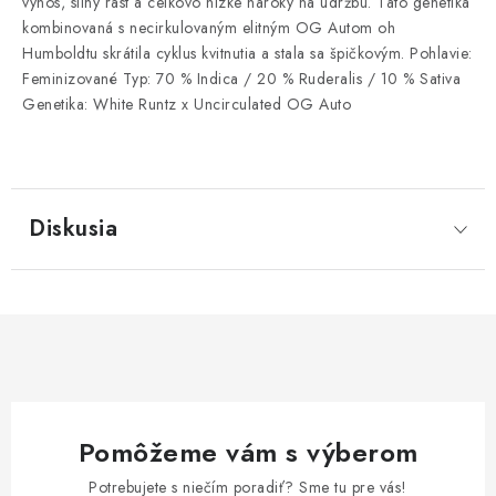
výnos, silný rast a celkovo nízke nároky na údržbu. Táto genetika
kombinovaná s necirkulovaným elitným OG Autom oh
Humboldtu skrátila cyklus kvitnutia a stala sa špičkovým. Pohlavie:
Feminizované Typ: 70 % Indica / 20 % Ruderalis / 10 % Sativa
Genetika: White Runtz x Uncirculated OG Auto
Diskusia
Pomôžeme vám s výberom
Potrebujete s niečím poradiť? Sme tu pre vás!