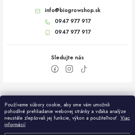
info
@
biogrowshop.sk
0947 977 917
0947 977 917
Z
á
Informácie pre vás
p
Používame súbory cookie, aby sme vám umožnili
ä
pohodlné prehliadanie webovej stránky a vďaka analýze
O nás
Otvaracie hodiny veľkosklad
neustále zlepšovali jej funkcie, výkon a použiteľnosť.
Viac
t
Platba a dodanie
informácií
i
Pondelok: 7:30 – 16:00
Zákaznícky servis
Utorok: 7:30 – 16:00
Podmienky ochrany osobných údajov