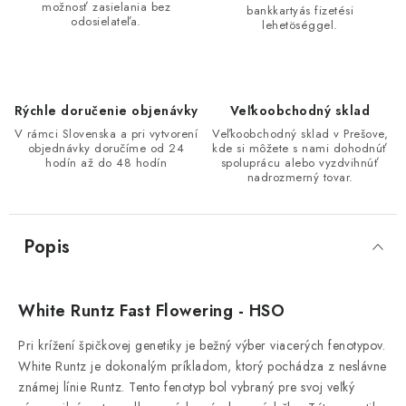
možnosť zasielania bez
bankkartyás fizetési
odosielateľa.
lehetöséggel.
Rýchle doručenie objenávky
Veľkoobchodný sklad
V rámci Slovenska a pri vytvorení
Veľkoobchodný sklad v Prešove,
objednávky doručíme od 24
kde si môžete s nami dohodnúť
hodín až do 48 hodín
spoluprácu alebo vyzdvihnúť
nadrozmerný tovar.
Popis
White Runtz Fast Flowering - HSO
Pri krížení špičkovej genetiky je bežný výber viacerých fenotypov.
White Runtz je dokonalým príkladom, ktorý pochádza z neslávne
známej línie Runtz. Tento fenotyp bol vybraný pre svoj veľký