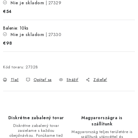
Nie je skladom
| 27329
€54
Balenie: 10ks
Nie je skladom
| 27330
€98
Kód tovaru:
27328
Tlač
Opýtať sa
Strážiť
Zdieľať
Diskrétne zabalený tovar
Magyarországra is
szállítunk
Diskrétne zabalený tovar
zasielame s každou
Magyarország teljes területére is
obejdnávkou. Ponúkame tiež
szállítunk utánvéttel és