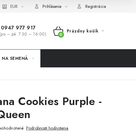
koobchod
EUR
Formulár na odstúpenie od zmluvy
Odstúpenie od 
Prihlásenie
Registrácia
0947 977 917
Prázdny košík
(po – pá: 7:30 – 16:00)
NÁKUPNÝ
KOŠÍK
A NA SEMENÁ
ana Cookies Purple -
 Queen
eohodnotené
Podrobnosti hodnotenia