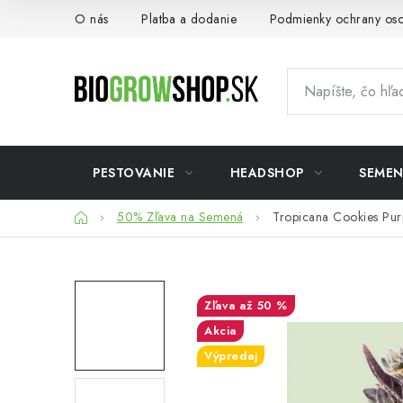
Prejsť
O nás
Platba a dodanie
Podmienky ochrany os
na
obsah
PESTOVANIE
HEADSHOP
SEME
Domov
50% Zľava na Semená
Tropicana Cookies Pur
až 50 %
Akcia
Výpredaj