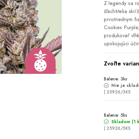
Z legendy sa ro
šľachtitelia sk
prvotriednym f
Cookies Purple
produkovať vlhk
upokojujúci úči
Balenie: 3ks
Nie je skla
| 25926/3KS
Balenie: 5ks
Skladom
(1 
| 25926/5KS