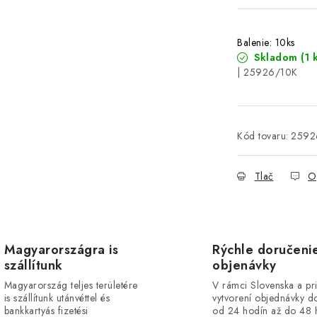
Balenie: 10ks
Skladom
(1 
| 25926/10K
Kód tovaru:
2592
Tlač
O
Magyarországra is
Rýchle doručeni
szállítunk
objenávky
Magyarország teljes területére
V rámci Slovenska a pr
is szállítunk utánvéttel és
vytvorení objednávky d
bankkartyás fizetési
od 24 hodín až do 48 