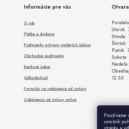
á
Informácie pre vás
Otvara
p
ä
Pondelo
O nás
Utorok:
t
Platba a dodanie
Streda:
i
Štvrtok
Podmienky ochrany osobných údajov
Piatok:
e
Obchodné podmienky
Sobota
Nedeľa
Bankové údaje
Obedňaj
12:30
Veľkoobchod
Formulár na odstúpenie od zmluvy
Odstúpenie od zmluvy online
Používame 
umožnili po
stránky a vď