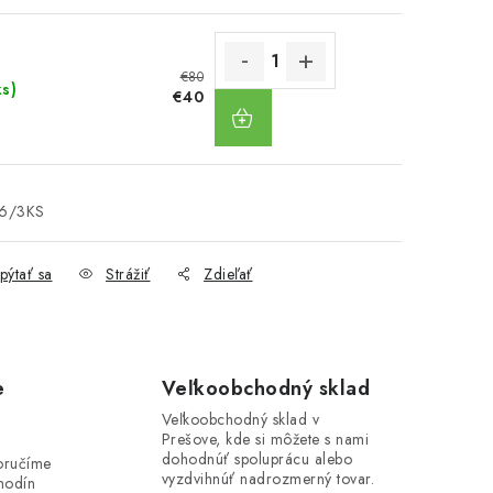
€80
ks)
DO
€40
KOŠÍKA
6/3KS
pýtať sa
Strážiť
Zdieľať
e
Veľkoobchodný sklad
Veľkoobchodný sklad v
Prešove, kde si môžete s nami
i
dohodnúť spoluprácu alebo
oručíme
vyzdvihnúť nadrozmerný tovar.
hodín