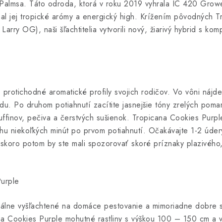
Palmsa. Táto odroda, ktorá v roku 2019 vyhrala IC 420 Grower
hutnal jej tropické arómy a energický high. Krížením pôvodných
y OG), naši šľachtitelia vytvorili nový, žiarivý hybrid s kom
protichodné aromatické profily svojich rodičov. Vo vôni nájde
idu. Po druhom potiahnutí zacítite jasnejšie tóny zrelých pom
uffinov, pečiva a čerstvých sušienok. Tropicana Cookies Purpl
ehu niekoľkých minút po prvom potiahnutí. Očakávajte 1-2 údery
skoro potom by ste mali spozorovať skoré príznaky plazivého, 
urple
álne vyšľachtené na domáce pestovanie a mimoriadne dobre sa
a Cookies Purple mohutné rastliny s výškou 100 – 150 cm a vď