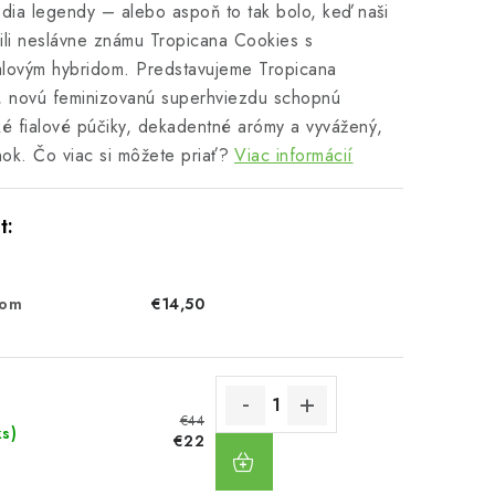
dia legendy – alebo aspoň to tak bolo, keď naši
rížili neslávne známu Tropicana Cookies s
ialovým hybridom. Predstavujeme Tropicana
, novú feminizovanú superhviezdu schopnú
é fialové púčiky, dekadentné arómy a vyvážený,
nok. Čo viac si môžete priať?
Viac informácií
dom
€14,50
€44
ks)
DO
€22
KOŠÍKA