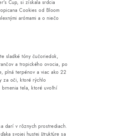
's Cup, si získala srdcia
 Tropicana Cookies od Bloom
plexnými arómami a o niečo
te sladké tóny čučoriedok,
arančov a tropického ovocia, po
e, plná terpénov a viac ako 22
 za oči, ktoré rýchlo
brnenia tela, ktoré uvoľní
 darí v rôznych prostrediach.
aka svojej hustej štruktúre sa