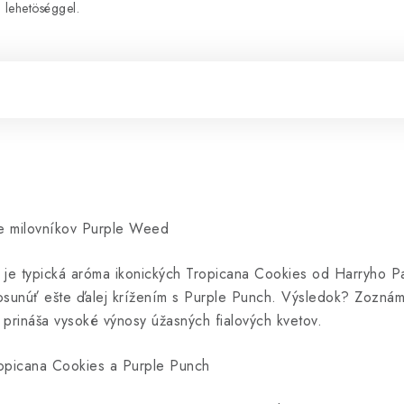
lehetöséggel.
e milovníkov Purple Weed
o je typická aróma ikonických Tropicana Cookies od Harryho 
posunúť ešte ďalej krížením s Purple Punch. Výsledok? Zozná
 prináša vysoké výnosy úžasných fialových kvetov.
opicana Cookies a Purple Punch