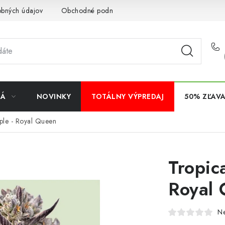
obných údajov
Obchodné podmienky
Bankové údaje
Veľ
NÁ
NOVINKY
TOTÁLNY VÝPREDAJ
50% ZĽAV
ple - Royal Queen
Tropic
Royal
N