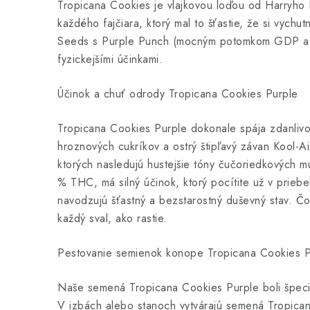
Tropicana Cookies je vlajkovou loďou od Harryho 
každého fajčiara, ktorý mal to šťastie, že si vyc
Seeds s Purple Punch (mocným potomkom GDP a Larr
fyzickejšími účinkami.
Účinok a chuť odrody Tropicana Cookies Purple
Tropicana Cookies Purple dokonale spája zdanlivo 
hroznových cukríkov a ostrý štipľavý závan Kool-A
ktorých nasledujú hustejšie tóny čučoriedkových m
% THC, má silný účinok, ktorý pocítite už v prieb
navodzujú šťastný a bezstarostný duševný stav. Čo
každý sval, ako rastie.
Pestovanie semienok konope Tropicana Cookies P
Naše semená Tropicana Cookies Purple boli špeci
V izbách alebo stanoch vytvárajú semená Tropican