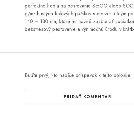
perfektne hodia na pestovanie ScrOG alebo SOG.
g/m² hustých fialových púčikov s neuveriteľným po
140 – 180 cm, ktoré je možné zozbierať začiatkom
bezstresový pestovanie a výnimočnú úrodu v krát
Buďte prvý, kto napíše príspevok k tejto položke.
PRIDAŤ KOMENTÁR