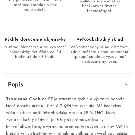
szállítunk utánvéttel és
možnosť zasielania bez
bankkartyás fizetési
odosielateľa.
lehetöséggel.
Rýchle doručenie objenávky
Veľkoobchodný sklad
V rámci Slovenska a pri vytvorení
Veľkoobchodný sklad v Prešove,
objednávky doručíme od 24
kde si môžete s nami dohodnúť
hodín až do 48 hodín
spoluprácu alebo vyzdvihnúť
nadrozmerný tovar.
Popis
Tropicana Cookies FF
je extrémne rýchla a výkonná odroda,
ktorá ponúka úrodu už za 6-7 týždňov kvitnutia. Má intenzívnu
vôňu a ešte silnejší účinok vďaka obsahu 28 % THC, ktorý
zvýrazní každý nádych. Jej šišky sú prémiovej kvality,
tmavofialovej farby s výraznou arómou čerstvých citrusov. Vďaka
bohatej vrstve trichómov je ideálnou voľbou pre výrobcov hašiša.