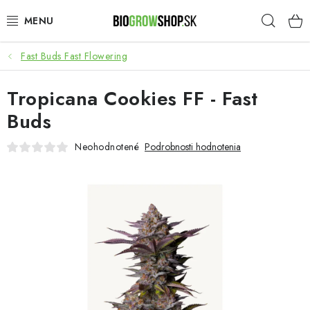
Prejsť
Hľad
na
obsah
Fast Buds Fast Flowering
PESTOVANIE
Tropicana Cookies FF - Fast
HEADSHOP
Buds
SEMENÁ
Neohodnotené
Podrobnosti hodnotenia
NOVINKY
TOTÁLNY VÝPREDAJ
50% ZĽAVA NA SEMENÁ
O nás
Platba a dodanie
Podmienky ochrany osobných údajov
Obchodné podmienky