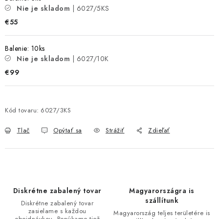
Nie je skladom
| 6027/5KS
€55
Balenie: 10ks
Nie je skladom
| 6027/10K
€99
Kód tovaru:
6027/3KS
Tlač
Opýtať sa
Strážiť
Zdieľať
Diskrétne zabalený tovar
Magyarországra is
szállítunk
Diskrétne zabalený tovar
zasielame s každou
Magyarország teljes területére is
obejdnávkou. Ponúkame tiež