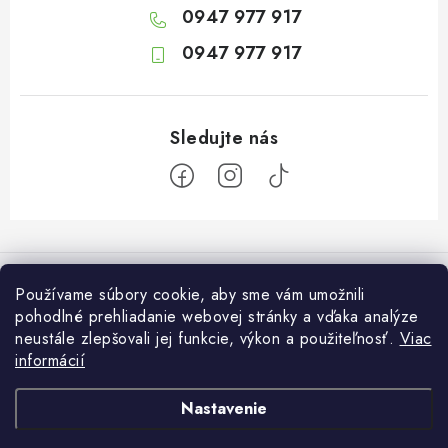
0947 977 917
0947 977 917
Z
á
Informácie pre vás
p
Používame súbory cookie, aby sme vám umožnili
ä
pohodlné prehliadanie webovej stránky a vďaka analýze
O nás
Otvaracie hodiny veľkosklad
neustále zlepšovali jej funkcie, výkon a použiteľnosť.
Viac
t
Platba a dodanie
informácií
i
Pondelok: 7:30 – 16:00
Zákaznícky servis
Utorok: 7:30 – 16:00
e
Podmienky ochrany osobných údajov
Nastavenie
Streda: 7:30 – 16:00
Kontakt
Štvrtok: 7:30 – 16:00
Obchodné podmienky
Darčekové poukazy
Copyright 2026
Biogrowshop.sk
. Všetky práva vyhradené.
Upraviť nastavenie