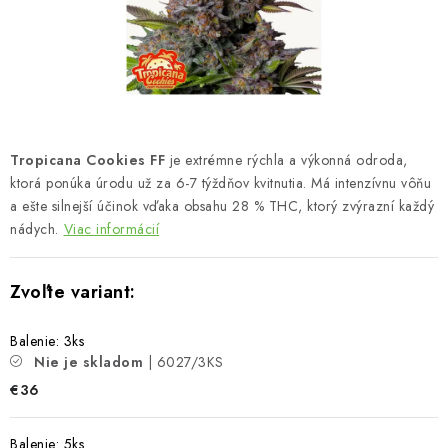
Bankové údaje
Veľkoobchod
Formulár na odstúpenie od zmluvy
Odstúpenie od zmluvy online
Tropicana Cookies FF
je extrémne rýchla a výkonná odroda,
ktorá ponúka úrodu už za 6-7 týždňov kvitnutia. Má intenzívnu vôňu
a ešte silnejší účinok vďaka obsahu 28 % THC, ktorý zvýrazní každý
nádych.
Viac informácií
Balenie: 3ks
Nie je skladom
| 6027/3KS
€36
Balenie: 5ks