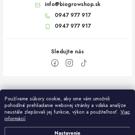
info
@
biogrowshop.sk
0947 977 917
0947 977 917
Z
á
Informácie pre vás
p
Používame súbory cookie, aby sme vám umožnili
ä
pohodlné prehliadanie webovej stránky a vďaka analýze
O nás
Otvaracie hodiny veľkosklad
neustále zlepšovali jej funkcie, výkon a použiteľnosť.
Viac
t
Platba a dodanie
informácií
i
Pondelok: 7:30 – 16:00
Zákaznícky servis
Utorok: 7:30 – 16:00
e
Podmienky ochrany osobných údajov
Nastavenie
Streda: 7:30 – 16:00