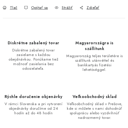
Tlač
Opýtať sa
Strážiť
Zdieľať
Diskrétne zabalený tovar
Magyarországra is
szállítunk
Diskrétne zabalený tovar
zasielame s každou
Magyarország teljes területére is
obejdnávkou. Ponúkame tiež
szállítunk utánvéttel és
možnosť zasielania bez
bankkartyás fizetési
odosielateľa.
lehetöséggel.
Rýchle doručenie objenávky
Veľkoobchodný sklad
V rámci Slovenska a pri vytvorení
Veľkoobchodný sklad v Prešove,
objednávky doručíme od 24
kde si môžete s nami dohodnúť
hodín až do 48 hodín
spoluprácu alebo vyzdvihnúť
nadrozmerný tovar.