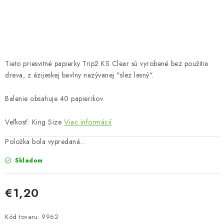
Bankové údaje
Veľkoobchod
Formulár na odstúpenie od zmluvy
Odstúpenie od zmluvy online
Tieto priesvitné papierky Trip2 KS Clear sú vyrobené bez použitia
dreva, z ázijeskej bavlny nazývanej "slez lesný".
Balenie obsahuje 40 papierikov.
Veľkosť: King Size
Viac informácií
Položka bola vypredaná…
Skladom
€1,20
Jednotková cena:
Kód tovaru:
9962