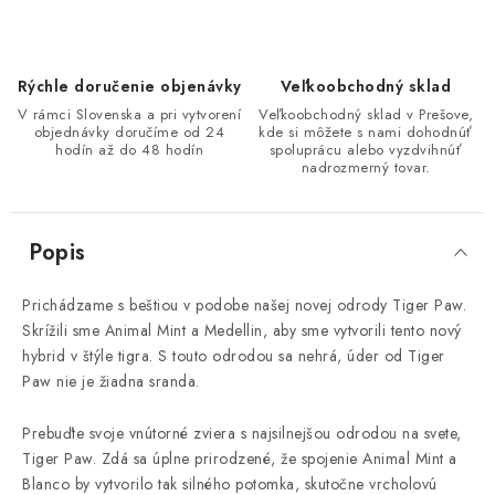
Rýchle doručenie objenávky
Veľkoobchodný sklad
V rámci Slovenska a pri vytvorení
Veľkoobchodný sklad v Prešove,
objednávky doručíme od 24
kde si môžete s nami dohodnúť
hodín až do 48 hodín
spoluprácu alebo vyzdvihnúť
nadrozmerný tovar.
Popis
Prichádzame s beštiou v podobe našej novej odrody Tiger Paw.
Skrížili sme Animal Mint a Medellin, aby sme vytvorili tento nový
hybrid v štýle tigra. S touto odrodou sa nehrá, úder od Tiger
Paw nie je žiadna sranda.
Prebuďte svoje vnútorné zviera s najsilnejšou odrodou na svete,
Tiger Paw. Zdá sa úplne prirodzené, že spojenie Animal Mint a
Blanco by vytvorilo tak silného potomka, skutočne vrcholovú