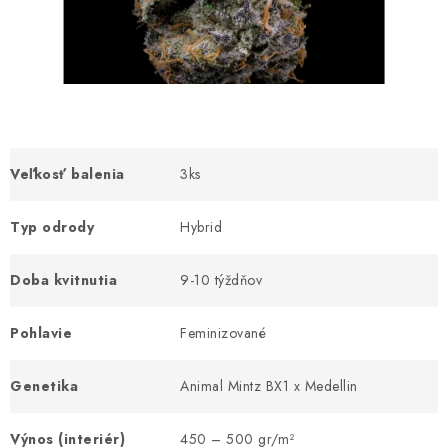
Bankové údaje
Veľkoobchod
Formulár na odstúpenie od zmluvy
Odstúpenie od zmluvy online
Veľkosť balenia
3ks
Typ odrody
Hybrid
Doba kvitnutia
9-10 týždňov
Pohlavie
Feminizované
Genetika
Animal Mintz BX1 x Medellin
Výnos (interiér)
450 – 500 gr/m²