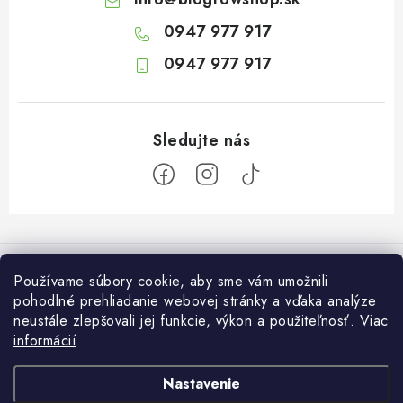
0947 977 917
0947 977 917
Z
á
Informácie pre vás
p
Používame súbory cookie, aby sme vám umožnili
ä
pohodlné prehliadanie webovej stránky a vďaka analýze
O nás
Otvaracie hodiny veľkosklad
neustále zlepšovali jej funkcie, výkon a použiteľnosť.
Viac
t
Platba a dodanie
informácií
i
Pondelok: 7:30 – 16:00
Zákaznícky servis
Utorok: 7:30 – 16:00
e
Podmienky ochrany osobných údajov
Nastavenie
Streda: 7:30 – 16:00
Kontakt
Štvrtok: 7:30 – 16:00