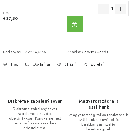
€75
DO
€37,50
KOŠÍKA
Kód tovaru:
22234/3KS
Značka:
Cookies Seeds
Tlač
Opýtať sa
Strážiť
Zdieľať
Diskrétne zabalený tovar
Magyarországra is
szállítunk
Diskrétne zabalený tovar
zasielame s každou
Magyarország teljes területére is
obejdnávkou. Ponúkame tiež
szállítunk utánvéttel és
možnosť zasielania bez
bankkartyás fizetési
odosielateľa.
lehetöséggel.