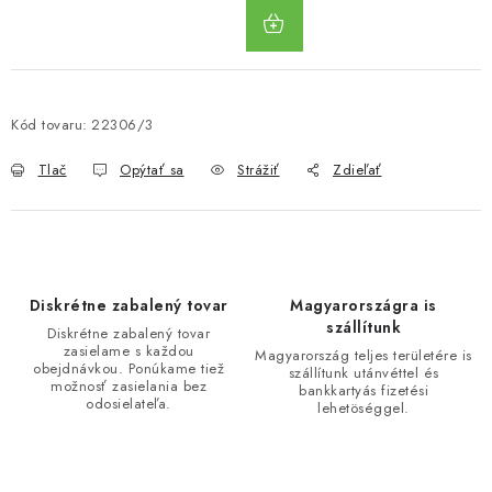
DO
KOŠÍKA
Kód tovaru:
22306/3
Tlač
Opýtať sa
Strážiť
Zdieľať
Diskrétne zabalený tovar
Magyarországra is
szállítunk
Diskrétne zabalený tovar
zasielame s každou
Magyarország teljes területére is
obejdnávkou. Ponúkame tiež
szállítunk utánvéttel és
možnosť zasielania bez
bankkartyás fizetési
odosielateľa.
lehetöséggel.