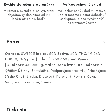
Rýchle doručenie objenávky
Veľkoobchodný sklad
V rámci Slovenska a pri vytvorení
Veľkoobchodný sklad v Prešove,
objednávky doručíme od 24
kde si môžete s nami dohodnúť
hodín až do 48 hodín
spoluprácu alebo vyzdvihnúť
nadrozmerný tovar.
Popis
Odroda:
SWS105
Indica:
60%
Sativa:
40%
THC:
19-24%
CBD:
0,5%
Výnos (Indoor):
450-650 g/m²
Výnos
(Outdoor):
450-650 g/rastlina
Doba kvitnutia (Indoor):
7
týždňov
Účinky:
Stimulačné, Podporujúce kreativitu, Prinášajúce
šťastie
Chuť:
Sladká, Dieselová, Korenená, Pomarančová,
Mangová, Borovicová, Svieža
Diskusia