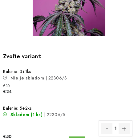
Bankové údaje
Veľkoobchod
Formulár na odstúpenie od zmluvy
Odstúpenie od zmluvy online
Balenie: 3+1ks
Nie je skladom
| 22306/3
€30
€24
Balenie: 5+2ks
Skladom
(1 ks)
| 22306/5
€50