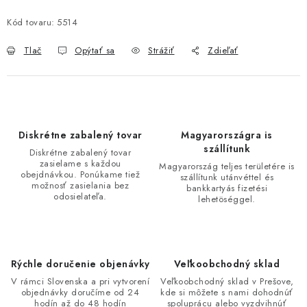
Kód tovaru:
5514
Tlač
Opýtať sa
Strážiť
Zdieľať
Diskrétne zabalený tovar
Magyarországra is
szállítunk
Diskrétne zabalený tovar
zasielame s každou
Magyarország teljes területére is
obejdnávkou. Ponúkame tiež
szállítunk utánvéttel és
možnosť zasielania bez
bankkartyás fizetési
odosielateľa.
lehetöséggel.
Rýchle doručenie objenávky
Veľkoobchodný sklad
V rámci Slovenska a pri vytvorení
Veľkoobchodný sklad v Prešove,
objednávky doručíme od 24
kde si môžete s nami dohodnúť
hodín až do 48 hodín
spoluprácu alebo vyzdvihnúť