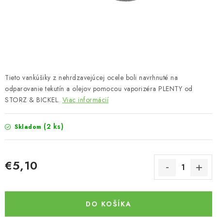
Bankové údaje
Veľkoobchod
Formulár na odstúpenie od zmluvy
Odstúpenie od zmluvy online
Tieto vankúšiky z nehrdzavejúcej ocele boli navrhnuté na
odparovanie tekutín a olejov pomocou vaporizéra PLENTY od
STORZ & BICKEL.
Viac informácií
(2 ks)
Skladom
€5,10
Jednotková cena:
DO KOŠÍKA