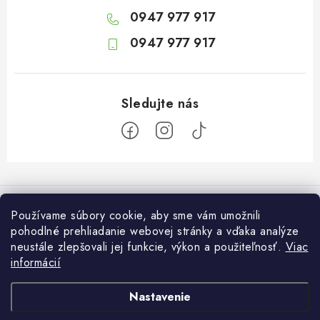
0947 977 917
0947 977 917
Z
á
Informácie pre vás
p
Používame súbory cookie, aby sme vám umožnili
ä
pohodlné prehliadanie webovej stránky a vďaka analýze
O nás
Otvaracie hodiny veľkosklad
neustále zlepšovali jej funkcie, výkon a použiteľnosť.
Viac
t
Platba a dodanie
informácií
i
Pondelok: 7:30 – 16:00
Zákaznícky servis
Utorok: 7:30 – 16:00
e
Podmienky ochrany osobných údajov
Nastavenie
Streda: 7:30 – 16:00
Kontakt
Štvrtok: 7:30 – 16:00
Obchodné podmienky
Darčekové poukazy