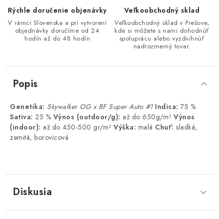
Rýchle doručenie objenávky
Veľkoobchodný sklad
V rámci Slovenska a pri vytvorení
Veľkoobchodný sklad v Prešove,
objednávky doručíme od 24
kde si môžete s nami dohodnúť
hodín až do 48 hodín
spoluprácu alebo vyzdvihnúť
nadrozmerný tovar.
Popis
Genetika:
Skywalker OG x BF Super Auto #1
Indica:
75 %
Sativa:
25 %
Výnos (outdoor/g):
až do 650g/m²
Výnos
(indoor):
až do 450-500 gr/m²
Výška:
malá
Chuť:
sladká,
zemitá, borovicová
Diskusia