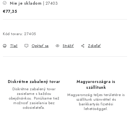
Nie je skladom
| 27403
€77,35
Kód tovaru:
27405
Tlač
Opýtať sa
Strážiť
Zdieľať
Diskrétne zabalený tovar
Magyarországra is
szállítunk
Diskrétne zabalený tovar
zasielame s každou
Magyarország teljes területére is
obejdnávkou. Ponúkame tiež
szállítunk utánvéttel és
možnosť zasielania bez
bankkartyás fizetési
odosielateľa.
lehetöséggel.