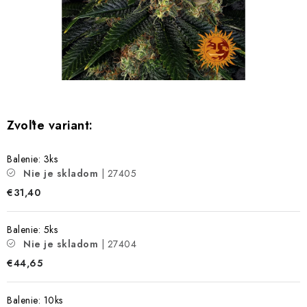
Bankové údaje
Veľkoobchod
Formulár na odstúpenie od zmluvy
Odstúpenie od zmluvy online
Balenie: 3ks
Nie je skladom
| 27405
€31,40
Balenie: 5ks
Nie je skladom
| 27404
€44,65
Balenie: 10ks