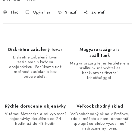
Tlač
Opýtať sa
Strážiť
Zdieľať
Diskrétne zabalený tovar
Magyarországra is
szállítunk
Diskrétne zabalený tovar
zasielame s každou
Magyarország teljes területére is
obejdnávkou. Ponúkame tiež
szállítunk utánvéttel és
možnosť zasielania bez
bankkartyás fizetési
odosielateľa.
lehetöséggel.
Rýchle doručenie objenávky
Veľkoobchodný sklad
V rámci Slovenska a pri vytvorení
Veľkoobchodný sklad v Prešove,
objednávky doručíme od 24
kde si môžete s nami dohodnúť
hodín až do 48 hodín
spoluprácu alebo vyzdvihnúť
nadrozmerný tovar.