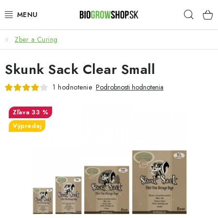
Prejsť
Hľad
na
obsah
Zber a Curing
PESTOVANIE
Skunk Sack Clear Small
HEADSHOP
1 hodnotenie
Podrobnosti hodnotenia
SEMENÁ
33 %
NOVINKY
Výpredaj
TOTÁLNY VÝPREDAJ
50% ZĽAVA NA SEMENÁ
O nás
Platba a dodanie
Podmienky ochrany osobných údajov
Obchodné podmienky