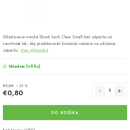
Bankové údaje
Veľkoobchod
Formulár na odstúpenie od zmluvy
Odstúpenie od zmluvy online
Skladovacie vrecká Skunk Sack Clear Small bez zápachu sú
navrhnuté tak, aby predstavovali konečné riešenie na udržanie
zápachu.
Viac informácií
(>5 ks)
Skladom
€1,20
–33 %
€0,80
Jednotková cena:
DO KOŠÍKA
Kód tovaru:
10593