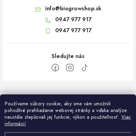
info
@
biogrowshop.sk
0947 977 917
0947 977 917
Z
á
Informácie pre vás
p
Používame súbory cookie, aby sme vám umožnili
ä
pohodlné prehliadanie webovej stránky a vďaka analýze
O nás
Otvaracie hodiny veľkosklad
neustále zlepšovali jej funkcie, výkon a použiteľnosť.
Viac
t
Platba a dodanie
informácií
i
Pondelok: 7:30 – 16:00
Zákaznícky servis
Utorok: 7:30 – 16:00
e
Podmienky ochrany osobných údajov