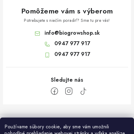
Pomôžeme vám s výberom
Potrebujete s niečím poradiť? Sme tu pre vás!
info
@
biogrowshop.sk
0947 977 917
0947 977 917
Z
á
Informácie pre vás
p
Používame súbory cookie, aby sme vám umožnili
ä
pohodlné prehliadanie webovej stránky a vďaka analýze
O nás