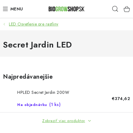
Prejsť
Hľad
na
obsah
LED Osvetlenie pre rastliny
PESTOVANIE
HEADSHOP
Secret Jardin LED
SEMENÁ
NOVINKY
Najpredávanejšie
TOTÁLNY VÝPREDAJ
HPLED Secret Jardin 200W
€374,62
50% ZĽAVA NA SEMENÁ
(1 ks)
Na objednávku
O nás
Platba a dodanie
Zobraziť viac produktov
Podmienky ochrany osobných údajov
Obchodné podmienky