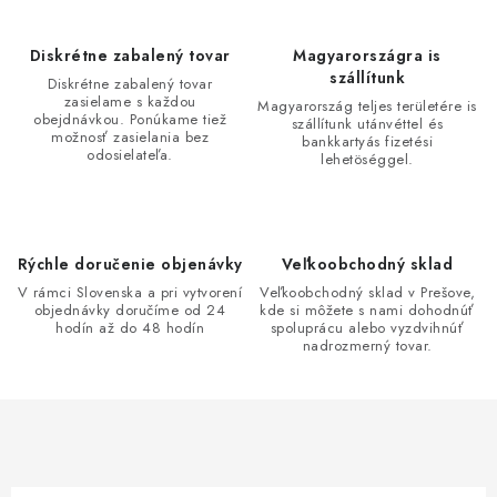
á
d
Diskrétne zabalený tovar
Magyarországra is
a
szállítunk
Diskrétne zabalený tovar
zasielame s každou
c
Magyarország teljes területére is
obejdnávkou. Ponúkame tiež
szállítunk utánvéttel és
i
možnosť zasielania bez
bankkartyás fizetési
odosielateľa.
lehetöséggel.
e
p
r
v
Rýchle doručenie objenávky
Veľkoobchodný sklad
k
V rámci Slovenska a pri vytvorení
Veľkoobchodný sklad v Prešove,
y
objednávky doručíme od 24
kde si môžete s nami dohodnúť
hodín až do 48 hodín
spoluprácu alebo vyzdvihnúť
v
nadrozmerný tovar.
ý
p
i
s
u