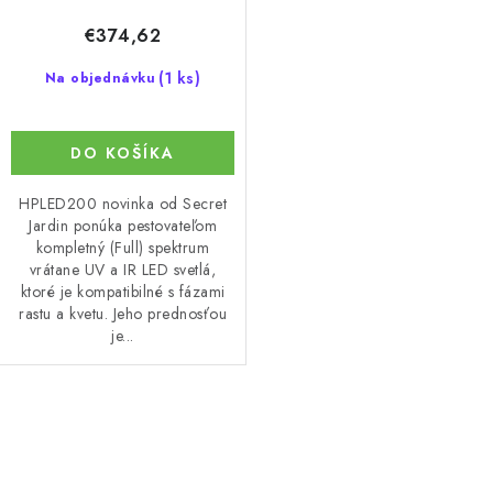
o
€374,62
v
(1 ks)
Na objednávku
DO KOŠÍKA
HPLED200 novinka od Secret
Jardin ponúka pestovateľom
kompletný (Full) spektrum
vrátane UV a IR LED svetlá,
ktoré je kompatibilné s fázami
rastu a kvetu. Jeho prednosťou
je...
O
v
l