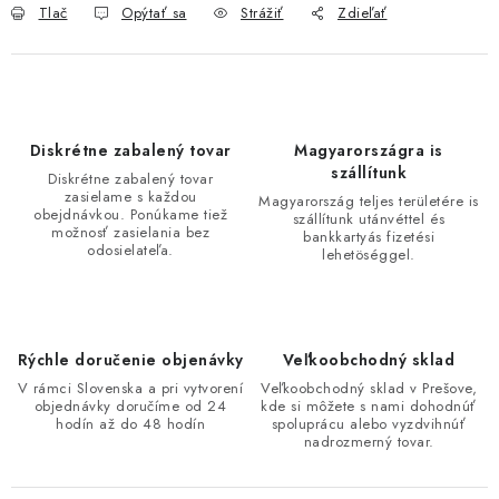
Tlač
Opýtať sa
Strážiť
Zdieľať
Diskrétne zabalený tovar
Magyarországra is
szállítunk
Diskrétne zabalený tovar
zasielame s každou
Magyarország teljes területére is
obejdnávkou. Ponúkame tiež
szállítunk utánvéttel és
možnosť zasielania bez
bankkartyás fizetési
odosielateľa.
lehetöséggel.
Rýchle doručenie objenávky
Veľkoobchodný sklad
V rámci Slovenska a pri vytvorení
Veľkoobchodný sklad v Prešove,
objednávky doručíme od 24
kde si môžete s nami dohodnúť
hodín až do 48 hodín
spoluprácu alebo vyzdvihnúť
nadrozmerný tovar.