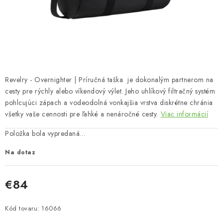
Bankové údaje
Veľkoobchod
Formulár na odstúpenie od zmluvy
Odstúpenie od zmluvy online
Revelry - Overnighter | Príručná taška je dokonalým partnerom na
cesty pre rýchly alebo víkendový výlet. Jeho uhlíkový filtračný systém
pohlcujúci zápach a vodeodolná vonkajšia vrstva diskrétne chránia
všetky vaše cennosti pre ľahké a nenáročné cesty.
Viac informácií
Položka bola vypredaná…
Na dotaz
€84
Jednotková cena:
Kód tovaru:
16066