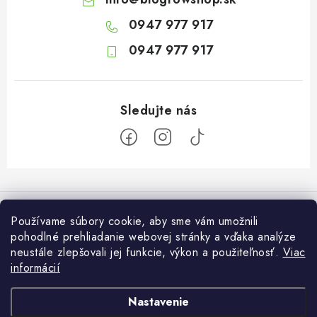
0947 977 917
0947 977 917
Z
á
Informácie pre vás
p
Používame súbory cookie, aby sme vám umožnili
ä
pohodlné prehliadanie webovej stránky a vďaka analýze
O nás
Otvaracie hodiny veľkosklad
neustále zlepšovali jej funkcie, výkon a použiteľnosť.
Viac
t
Platba a dodanie
informácií
i
Pondelok: 7:30 – 16:00
Zákaznícky servis
Utorok: 7:30 – 16:00
e
Podmienky ochrany osobných údajov
Nastavenie
Streda: 7:30 – 16:00
Kontakt
Štvrtok: 7:30 – 16:00