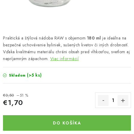
Bankové údaje
Veľkoobchod
Formulár na odstúpenie od zmluvy
Odstúpenie od zmluvy online
Praktická a štýlová nádoba RAW s objemom
180 ml
je ideálna na
bezpečné uchovávanie byliniek, sušených kvetov či iných drobností.
Vďaka kvalitnému materiálu chráni obsah pred vlhkosťou, svetlom aj
nepríjemným zápachom.
Viac informácií
(>5 ks)
Skladom
€3,50
–51 %
€1,70
Jednotková cena:
DO KOŠÍKA