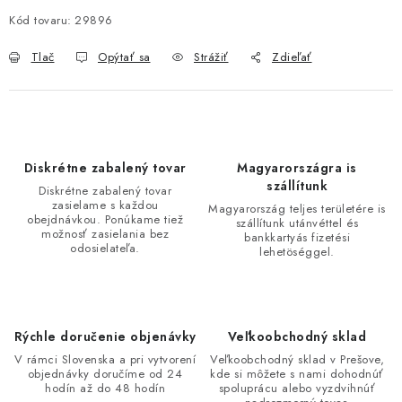
Kód tovaru:
29896
Tlač
Opýtať sa
Strážiť
Zdieľať
Diskrétne zabalený tovar
Magyarországra is
szállítunk
Diskrétne zabalený tovar
zasielame s každou
Magyarország teljes területére is
obejdnávkou. Ponúkame tiež
szállítunk utánvéttel és
možnosť zasielania bez
bankkartyás fizetési
odosielateľa.
lehetöséggel.
Rýchle doručenie objenávky
Veľkoobchodný sklad
V rámci Slovenska a pri vytvorení
Veľkoobchodný sklad v Prešove,
objednávky doručíme od 24
kde si môžete s nami dohodnúť
hodín až do 48 hodín
spoluprácu alebo vyzdvihnúť