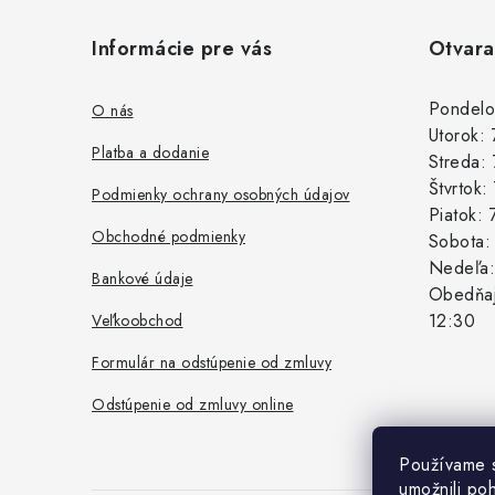
á
Informácie pre vás
Otvara
p
ä
Pondelo
O nás
Utorok:
t
Platba a dodanie
Streda:
i
Štvrtok
Podmienky ochrany osobných údajov
Piatok:
e
Obchodné podmienky
Sobota
Nedeľa
Bankové údaje
Obedňaj
12:30
Veľkoobchod
Formulár na odstúpenie od zmluvy
Odstúpenie od zmluvy online
Používame 
umožnili po