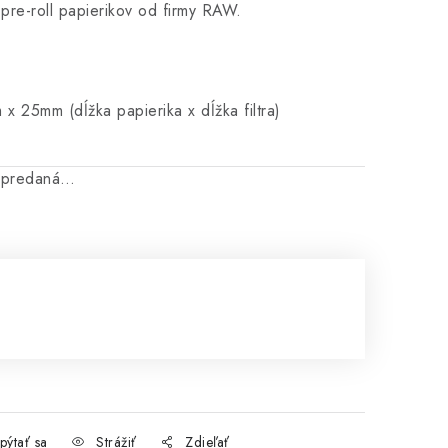
pre-roll papierikov od firmy RAW.
 25mm (dĺžka papierika x dĺžka filtra)
vypredaná…
cena:
pýtať sa
Strážiť
Zdieľať