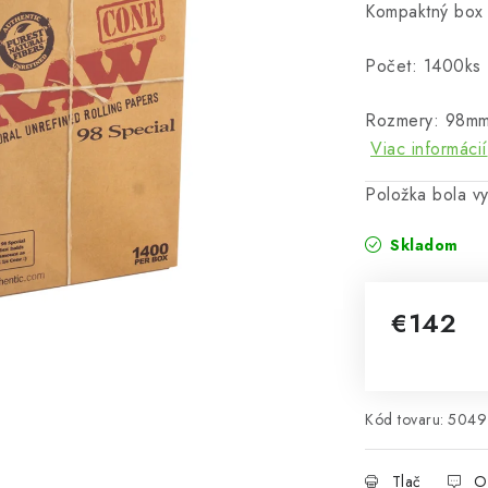
Kompaktný box 
Počet: 1400ks
Rozmery: 98mm x
Viac informácií
Položka bola 
Skladom
€142
Jednotková 
Kód tovaru:
5049
Tlač
O