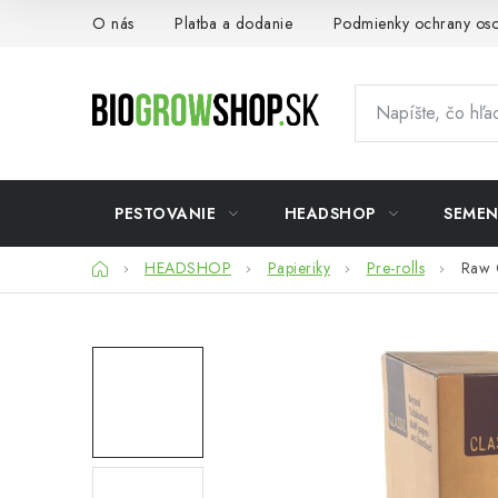
Prejsť
O nás
Platba a dodanie
Podmienky ochrany os
na
obsah
PESTOVANIE
HEADSHOP
SEME
Domov
HEADSHOP
Papieriky
Pre-rolls
Raw 