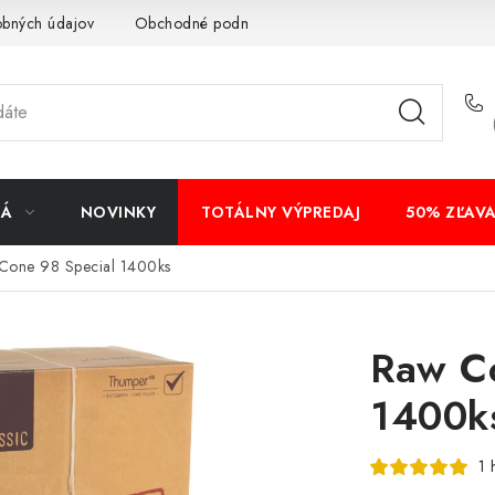
obných údajov
Obchodné podmienky
Bankové údaje
Veľ
NÁ
NOVINKY
TOTÁLNY VÝPREDAJ
50% ZĽAV
Cone 98 Special 1400ks
Raw Co
1400k
1 