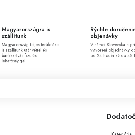
Magyarországra is
Rýchle doručeni
szállítunk
objenávky
Magyarország teljes területére
V rámci Slovenska a pr
is szállítunk utánvéttel és
vytvorení objednávky d
bankkartyás fizetési
od 24 hodín až do 48 
lehetöséggel.
Dodatoč
Kategória