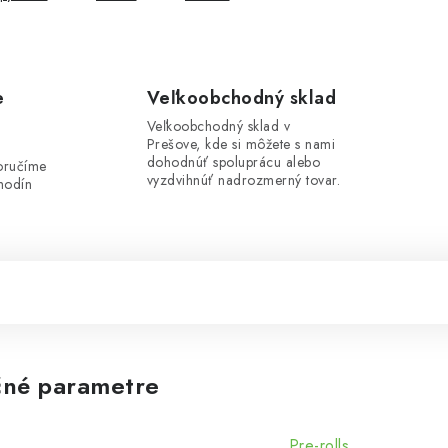
e
Veľkoobchodný sklad
Veľkoobchodný sklad v
Prešove, kde si môžete s nami
i
dohodnúť spoluprácu alebo
oručíme
vyzdvihnúť nadrozmerný tovar.
hodín
né parametre
Pre-rolls