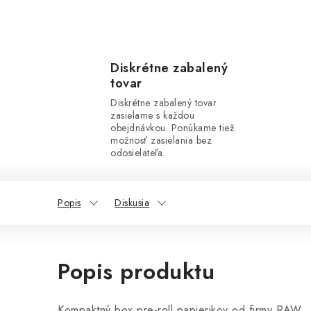
Diskrétne zabalený
tovar
Diskrétne zabalený tovar
zasielame s každou
obejdnávkou. Ponúkame tiež
možnosť zasielania bez
odosielateľa.
Popis
Diskusia
Popis produktu
Kompaktný box pre-roll papierikov od firmy RAW.