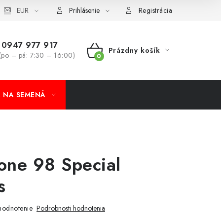
koobchod
EUR
Formulár na odstúpenie od zmluvy
Odstúpenie od 
Prihlásenie
Registrácia
0947 977 917
Prázdny košík
(po – pá: 7:30 – 16:00)
NÁKUPNÝ
KOŠÍK
A NA SEMENÁ
ne 98 Special
s
hodnotenie
Podrobnosti hodnotenia