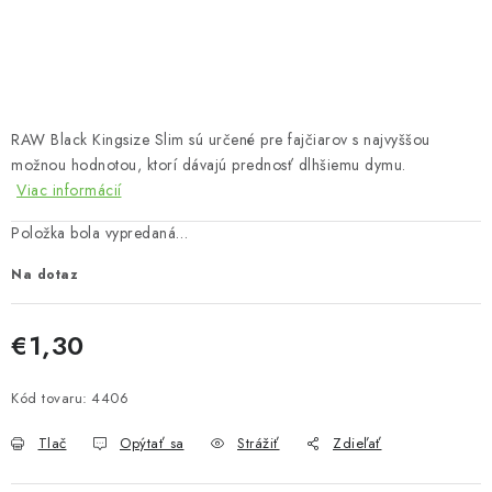
Bankové údaje
Veľkoobchod
Formulár na odstúpenie od zmluvy
Odstúpenie od zmluvy online
RAW Black Kingsize Slim sú určené pre fajčiarov s najvyššou
možnou hodnotou, ktorí dávajú prednosť dlhšiemu dymu.
Viac informácií
Položka bola vypredaná…
Na dotaz
€1,30
Jednotková cena:
Kód tovaru:
4406
Tlač
Opýtať sa
Strážiť
Zdieľať