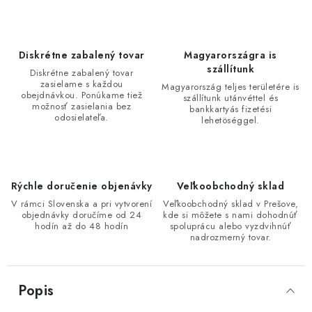
Diskrétne zabalený tovar
Magyarországra is
szállítunk
Diskrétne zabalený tovar
zasielame s každou
Magyarország teljes területére is
obejdnávkou. Ponúkame tiež
szállítunk utánvéttel és
možnosť zasielania bez
bankkartyás fizetési
odosielateľa.
lehetöséggel.
Rýchle doručenie objenávky
Veľkoobchodný sklad
V rámci Slovenska a pri vytvorení
Veľkoobchodný sklad v Prešove,
objednávky doručíme od 24
kde si môžete s nami dohodnúť
hodín až do 48 hodín
spoluprácu alebo vyzdvihnúť
nadrozmerný tovar.
Popis