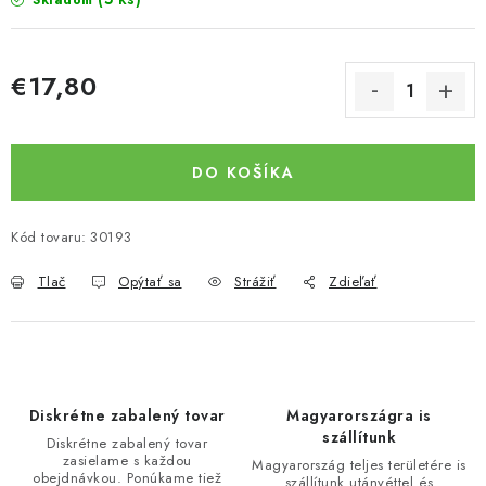
Skladom
€17,80
Jednotková cena:
DO KOŠÍKA
Kód tovaru:
30193
Tlač
Opýtať sa
Strážiť
Zdieľať
Diskrétne zabalený tovar
Magyarországra is
szállítunk
Diskrétne zabalený tovar
zasielame s každou
Magyarország teljes területére is
obejdnávkou. Ponúkame tiež
szállítunk utánvéttel és