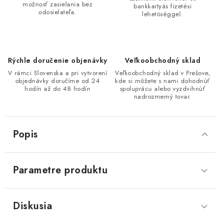
možnosť zasielania bez
bankkartyás fizetési
odosielateľa.
lehetöséggel.
Rýchle doručenie objenávky
Veľkoobchodný sklad
V rámci Slovenska a pri vytvorení
Veľkoobchodný sklad v Prešove,
objednávky doručíme od 24
kde si môžete s nami dohodnúť
hodín až do 48 hodín
spoluprácu alebo vyzdvihnúť
nadrozmerný tovar.
Popis
Parametre produktu
Diskusia