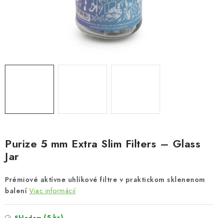
Bankové údaje
Veľkoobchod
Formulár na odstúpenie od zmluvy
Odstúpenie od zmluvy online
Purize 5 mm Extra Slim Filters – Glass
Jar
Prémiové aktívne uhlíkové filtre v praktickom sklenenom
balení
Viac informácií
(5 ks)