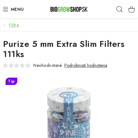
Prejsť
Hľad
na
obsah
Filtre
PESTOVANIE
Purize 5 mm Extra Slim Filters
HEADSHOP
111ks
SEMENÁ
Neohodnotené
Podrobnosti hodnotenia
NOVINKY
Tip
TOTÁLNY VÝPREDAJ
50% ZĽAVA NA SEMENÁ
O nás
Platba a dodanie
Podmienky ochrany osobných údajov
Obchodné podmienky