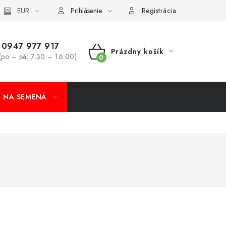
koobchod
EUR
Formulár na odstúpenie od zmluvy
Odstúpenie od 
Prihlásenie
Registrácia
0947 977 917
Prázdny košík
(po – pá: 7:30 – 16:00)
NÁKUPNÝ
KOŠÍK
A NA SEMENÁ