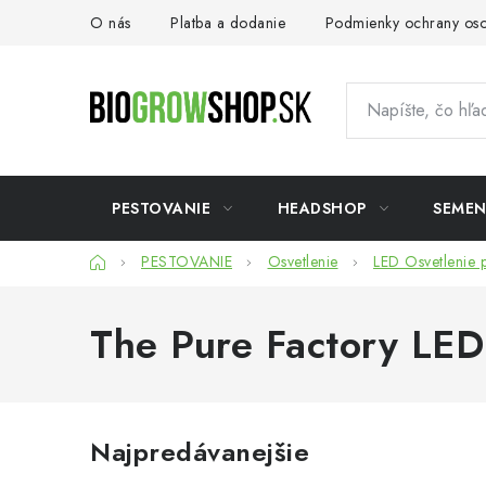
Prejsť
O nás
Platba a dodanie
Podmienky ochrany os
na
obsah
PESTOVANIE
HEADSHOP
SEME
Domov
PESTOVANIE
Osvetlenie
LED Osvetlenie p
The Pure Factory LED
Najpredávanejšie