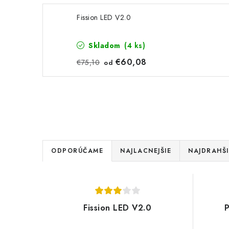
Fission LED V2.0
Skladom
(4 ks)
€60,08
€75,10
od
R
ODPORÚČAME
NAJLACNEJŠIE
NAJDRAHŠI
a
V
d
ý
e
Fission LED V2.0
p
n