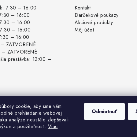
k: 7:30 – 16:00
Kontakt
 7:30 – 16:00
Darčekové poukazy
 7:30 – 16:00
Akciové produkty
: 7:30 – 16:00
Môj účet
 7:30 – 16:00
: – ZATVORENÉ
: – ZATVORENÉ
šia prestávka: 12:00 –
súbory cookie, aby sme vám
Odmietnuť
hodlné prehliadanie webovej
aka analýze neustále zlepšovali
 výkon a použiteľnosť.
Viac
pyright 2026
Biogrowshop.sk
. Všetky práva vyhradené.
Upraviť nastavenie cook
Vytvoril Shoptet