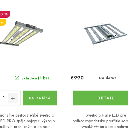
20 %
aj
€990
(1 ks)
Na dotaz
Skladom
DETAIL
DO KOŠÍKA
sionálne pestovateľské svietidlo
Svietidlo Pure LED pre
LED PRO spája najvyšší výkon s
poľnohospodárske použitie kom
inálnym praktickým dizajnom,
vysoký výkon s originálny