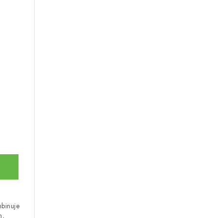
binuje
m,