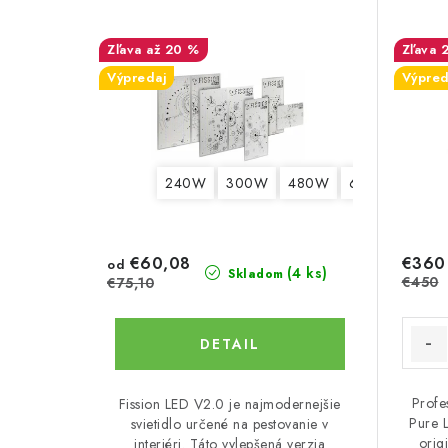
i
i
s
až 20 %
e
Výpredaj
Výpred
p
p
r
r
o
o
240W
300W
480W
600W
d
d
u
u
€60,08
€360
od
(4 ks)
Skladom
k
€450
€75,10
k
t
t
DETAIL
o
o
v
v
Profe
Fission LED V2.0 je najmodernejšie
Pure 
svietidlo určené na pestovanie v
orig
interiéri. Táto vylepšená verzia