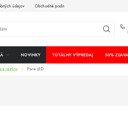
obných údajov
Obchodné podmienky
Bankové údaje
Veľ
NÁ
NOVINKY
TOTÁLNY VÝPREDAJ
50% ZĽAV
re rastliny
Pure LED