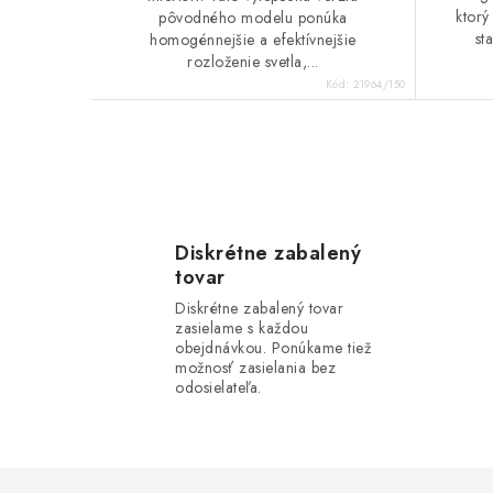
ktorý
pôvodného modelu ponúka
st
homogénnejšie a efektívnejšie
rozloženie svetla,...
Kód:
21964/150
O
v
l
Diskrétne zabalený
tovar
á
Diskrétne zabalený tovar
d
zasielame s každou
obejdnávkou. Ponúkame tiež
a
možnosť zasielania bez
odosielateľa.
c
i
e