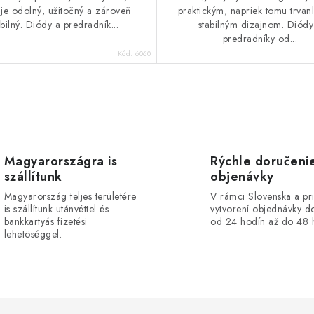
 je odolný, užitočný a zároveň
praktickým, napriek tomu trvan
abilný. Diódy a predradník...
stabilným dizajnom. Diódy
predradníky od...
Kód:
6060
Magyarországra is
Rýchle doručeni
szállítunk
objenávky
Magyarország teljes területére
V rámci Slovenska a pr
is szállítunk utánvéttel és
vytvorení objednávky d
bankkartyás fizetési
od 24 hodín až do 48 
lehetöséggel.