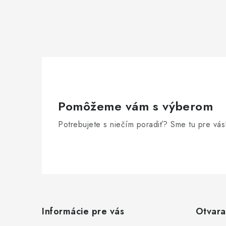
p
r
v
k
y
v
Pomôžeme vám s výberom
ý
p
Potrebujete s niečím poradiť? Sme tu pre vás
i
s
u
Z
á
Informácie pre vás
Otvara
p