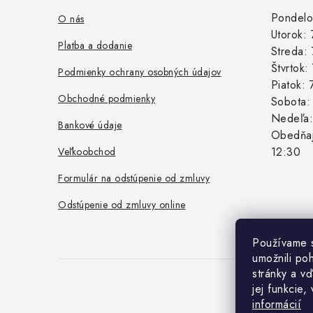
ä
Pondelo
O nás
Utorok:
t
Platba a dodanie
Streda:
i
Štvrtok
Podmienky ochrany osobných údajov
Piatok:
e
Obchodné podmienky
Sobota
Nedeľa
Bankové údaje
Obedňaj
12:30
Veľkoobchod
Formulár na odstúpenie od zmluvy
Odstúpenie od zmluvy online
Používame 
umožnili po
stránky a vď
jej funkcie,
Co
informácií