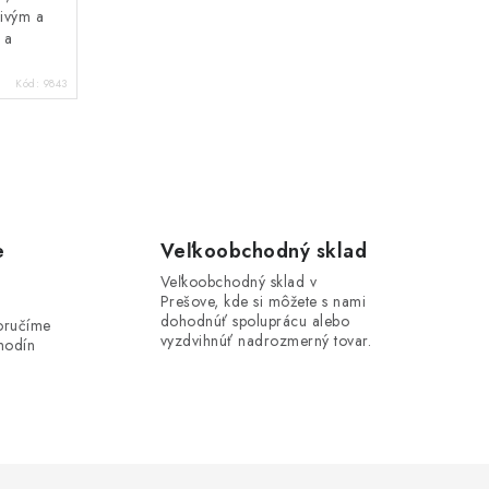
livým a
 a
Kód:
9843
e
Veľkoobchodný sklad
Veľkoobchodný sklad v
Prešove, kde si môžete s nami
i
dohodnúť spoluprácu alebo
oručíme
vyzdvihnúť nadrozmerný tovar.
hodín