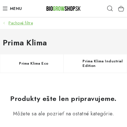
Prejsť
Hľad
na
obsah
Pachové filtre
PESTOVANIE
HEADSHOP
Prima Klima
SEMENÁ
Prima Klima Industrial
Prima Klima Eco
Edition
NOVINKY
TOTÁLNY VÝPREDAJ
Produkty ešte len pripravujeme.
50% ZĽAVA NA SEMENÁ
Môžete sa ale pozrieť na ostatné kategórie.
O nás
Platba a dodanie
Podmienky ochrany osobných údajov
Obchodné podmienky