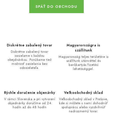
Bankové údaje
Veľkoobchod
SPÄŤ DO OBCHODU
Formulár na odstúpenie od zmluvy
Odstúpenie od zmluvy online
Diskrétne zabalený tovar
Magyarországra is
szállítunk
Diskrétne zabalený tovar
zasielame s každou
Magyarország teljes területére is
obejdnávkou. Ponúkame tiež
szállítunk utánvéttel és
možnosť zasielania bez
bankkartyás fizetési
odosielateľa.
lehetöséggel.
Rýchle doručenie objenávky
Veľkoobchodný sklad
V rámci Slovenska a pri vytvorení
Veľkoobchodný sklad v Prešove,
objednávky doručíme od 24
kde si môžete s nami dohodnúť
hodín až do 48 hodín
spoluprácu alebo vyzdvihnúť
nadrozmerný tovar.