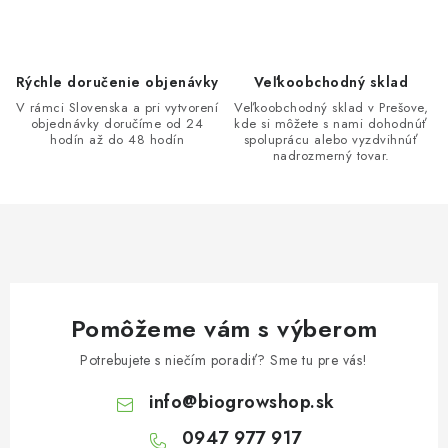
p
r
v
Rýchle doručenie objenávky
Veľkoobchodný sklad
k
V rámci Slovenska a pri vytvorení
Veľkoobchodný sklad v Prešove,
y
objednávky doručíme od 24
kde si môžete s nami dohodnúť
hodín až do 48 hodín
spoluprácu alebo vyzdvihnúť
v
nadrozmerný tovar.
ý
p
i
s
u
Pomôžeme vám s výberom
Potrebujete s niečím poradiť? Sme tu pre vás!
info
@
biogrowshop.sk
0947 977 917