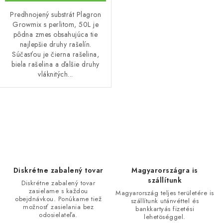
Predhnojený substrát Plagron
Growmix s perlitom, 50L je
pôdna zmes obsahujúca tie
najlepšie druhy rašelín.
Súčasťou je čierna rašelina,
biela rašelina a ďalšie druhy
vláknitých...
O
v
l
á
d
Diskrétne zabalený tovar
Magyarországra is
a
szállítunk
Diskrétne zabalený tovar
zasielame s každou
c
Magyarország teljes területére is
obejdnávkou. Ponúkame tiež
szállítunk utánvéttel és
i
možnosť zasielania bez
bankkartyás fizetési
odosielateľa.
lehetöséggel.
e