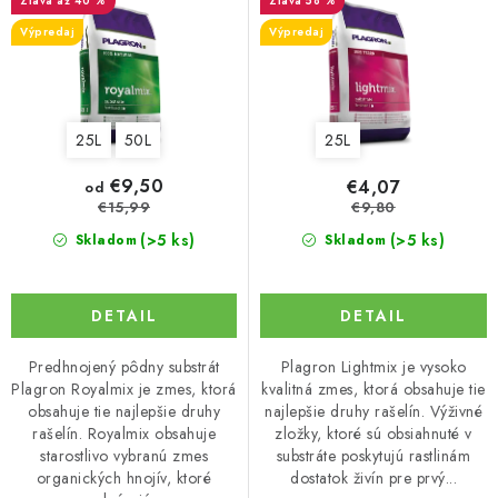
až 40 %
58 %
u
o
Výpredaj
Výpredaj
k
d
t
u
o
k
25L
50L
25L
v
t
o
€9,50
€4,07
od
v
€15,99
€9,80
(>5 ks)
(>5 ks)
Skladom
Skladom
DETAIL
DETAIL
Predhnojený pôdny substrát
Plagron Lightmix je vysoko
Plagron Royalmix je zmes, ktorá
kvalitná zmes, ktorá obsahuje tie
obsahuje tie najlepšie druhy
najlepšie druhy rašelín. Výživné
rašelín. Royalmix obsahuje
zložky, ktoré sú obsiahnuté v
starostlivo vybranú zmes
substráte poskytujú rastlinám
organických hnojív, ktoré
dostatok živín pre prvý...