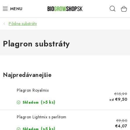
Prejsť
Hľad
na
obsah
Pôdne substráty
PESTOVANIE
HEADSHOP
Plagron substráty
SEMENÁ
NOVINKY
Najpredávanejšie
TOTÁLNY VÝPREDAJ
Plagron Royalmix
€15,99
€9,50
od
50% ZĽAVA NA SEMENÁ
(>5 ks)
Skladom
O nás
Platba a dodanie
Plagron Lightmix s perlitom
€9,80
Podmienky ochrany osobných údajov
Obchodné podmienky
€4,07
(>5 ks)
Skladom