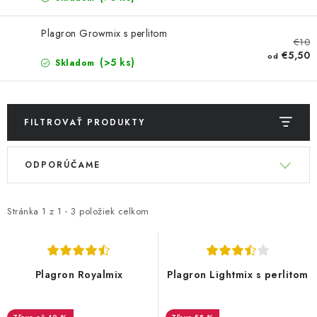
Bankové údaje
Veľkoobchod
Formulár na odstúpenie od zmluvy
Plagron Growmix s perlitom
€10
€5,50
Odstúpenie od zmluvy online
od
(>5 ks)
Skladom
FILTROVAŤ PRODUKTY
V
R
ODPORÚČAME
ý
a
p
d
i
e
Stránka
1
z
1
-
3
položiek celkom
s
n
p
i
r
e
Plagron Royalmix
Plagron Lightmix s perlitom
o
p
d
r