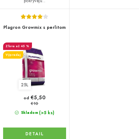
pokrývajú...
Plagron Growmix s perlitom
až 45 %
Výpredaj
25L
€5,50
od
€10
(>5 ks)
Skladom
DETAIL