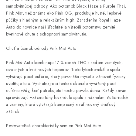
samokvitnúcej odrody. Ako potomok Black Haze a Purple Thai,
Pink Mist, tiež známa ako Pink OG, produkuje husté, lepkavé
púčiky s hladným a relaxačným high. Zaradením Royal Haze
Auto do rovnice naši šľachtitelia vštepili potomstvu zemité,
kvetinové chute a schopnosti samokvitnutia.
Chuť a účinok odrody Pink Mist Auto
Pink Mist Auto kombinuje 17 % obsah THC s radom zemitých,
ovocných a kvetinových terpénov. Tieto fytochemikálie spolu
vytvárajú pocit eufórie, ktorý povznáša myseľ a zároveň fyzicky
uvoľňuje telo. Vychutnajte si tento dokonale vyvážený pocit
eufórie vždy, keď potrebujete trochu povzbudenia. Každý závan
sprevádzajú vzácne tóny levandule spolu s náznakmi čučoriedok
a zeminy, ktoré vytvárajú komplexný a rafinovaný chuťový
zážitok.
Pestovateľské charakteristiky semien Pink Mist Auto