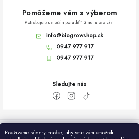
Pomôžeme vám s výberom
Potrebujete s niečím poradiť? Sme tu pre vás!
info
@
biogrowshop.sk
0947 977 917
0947 977 917
Z
á
Informácie pre vás
p
Používame súbory cookie, aby sme vám umožnili