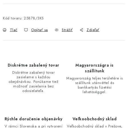
Kód tovaru:
25878/3KS
Tlač
Opýtať sa
Strážiť
Zdieľať
Diskrétne zabalený tovar
Magyarországra is
szállítunk
Diskrétne zabalený tovar
zasielame s každou
Magyarország teljes területére is
obejdnávkou. Ponúkame tiež
szállítunk utánvéttel és
možnosť zasielania bez
bankkartyás fizetési
odosielateľa.
lehetöséggel.
Rýchle doručenie objenávky
Veľkoobchodný sklad
V rámci Slovenska a pri vytvorení
Veľkoobchodný sklad v Prešove,