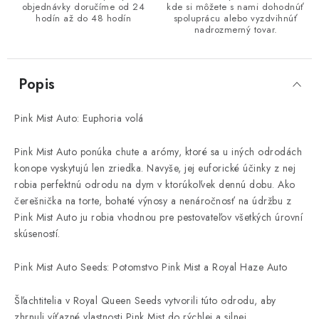
objednávky doručíme od 24
kde si môžete s nami dohodnúť
hodín až do 48 hodín
spoluprácu alebo vyzdvihnúť
nadrozmerný tovar.
Popis
Pink Mist Auto: Euphoria volá
Pink Mist Auto ponúka chute a arómy, ktoré sa u iných odrodách
konope vyskytujú len zriedka. Navyše, jej euforické účinky z nej
robia perfektnú odrodu na dym v ktorúkoľvek dennú dobu. Ako
čerešnička na torte, bohaté výnosy a nenáročnosť na údržbu z
Pink Mist Auto ju robia vhodnou pre pestovateľov všetkých úrovní
skúseností.
Pink Mist Auto Seeds: Potomstvo Pink Mist a Royal Haze Auto
Šľachtitelia v Royal Queen Seeds vytvorili túto odrodu, aby
zhrnuli víťazné vlastnosti Pink Mist do rýchlej a silnej