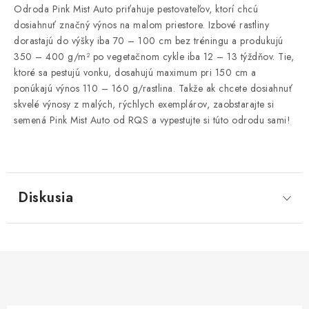
Odroda Pink Mist Auto priťahuje pestovateľov, ktorí chcú
dosiahnuť značný výnos na malom priestore. Izbové rastliny
dorastajú do výšky iba 70 – 100 cm bez tréningu a produkujú
350 – 400 g/m² po vegetačnom cykle iba 12 – 13 týždňov. Tie,
ktoré sa pestujú vonku, dosahujú maximum pri 150 cm a
ponúkajú výnos 110 – 160 g/rastlina. Takže ak chcete dosiahnuť
skvelé výnosy z malých, rýchlych exemplárov, zaobstarajte si
semená Pink Mist Auto od RQS a vypestujte si túto odrodu sami!
Diskusia