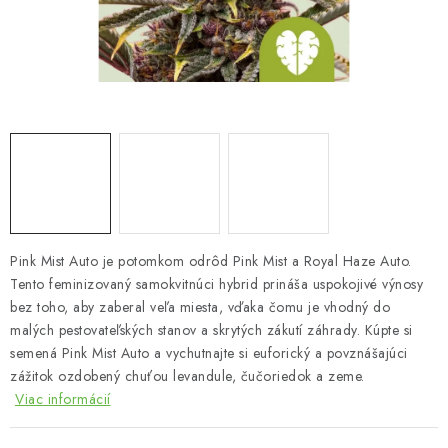
Bankové údaje
Veľkoobchod
Formulár na odstúpenie od zmluvy
Odstúpenie od zmluvy online
Pink Mist Auto je potomkom odrôd Pink Mist a Royal Haze Auto.
Tento feminizovaný samokvitnúci hybrid prináša uspokojivé výnosy
bez toho, aby zaberal veľa miesta, vďaka čomu je vhodný do
malých pestovateľských stanov a skrytých zákutí záhrady. Kúpte si
semená Pink Mist Auto a vychutnajte si euforický a povznášajúci
zážitok ozdobený chuťou levandule, čučoriedok a zeme.
Viac informácií