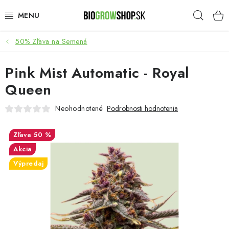
Prejsť
Hľad
na
obsah
50% Zľava na Semená
PESTOVANIE
Pink Mist Automatic - Royal
HEADSHOP
Queen
SEMENÁ
Neohodnotené
Podrobnosti hodnotenia
NOVINKY
50 %
Akcia
TOTÁLNY VÝPREDAJ
Výpredaj
50% ZĽAVA NA SEMENÁ
O nás
Platba a dodanie
Podmienky ochrany osobných údajov
Obchodné podmienky