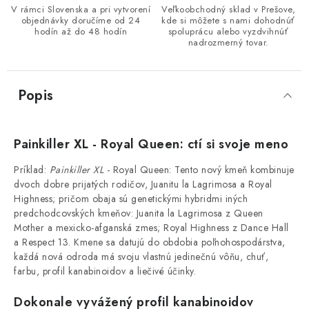
V rámci Slovenska a pri vytvorení
Veľkoobchodný sklad v Prešove,
objednávky doručíme od 24
kde si môžete s nami dohodnúť
hodín až do 48 hodín
spoluprácu alebo vyzdvihnúť
nadrozmerný tovar.
Popis
Painkiller XL - Royal Queen: ctí si svoje meno
Príklad:
Painkiller XL
- Royal Queen: Tento nový kmeň kombinuje
dvoch dobre prijatých rodičov, Juanitu la Lagrimosa a Royal
Highness; pričom obaja sú genetickými hybridmi iných
predchodcovských kmeňov: Juanita la Lagrimosa z Queen
Mother a mexicko-afganská zmes; Royal Highness z Dance Hall
a Respect 13. Kmene sa datujú do obdobia poľnohospodárstva,
každá nová odroda má svoju vlastnú jedinečnú vôňu, chuť,
farbu, profil kanabinoidov a liečivé účinky.
Dokonale vyvážený profil kanabinoidov