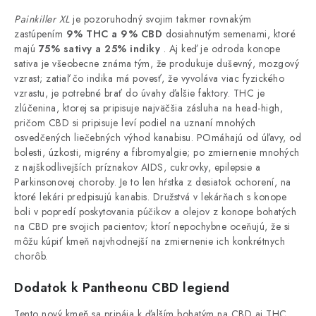
Painkiller XL
je pozoruhodný svojim takmer rovnakým
zastúpením
9% THC a 9% CBD
dosiahnutým semenami, ktoré
majú
75% sativy a 25% indiky
. Aj keď je odroda konope
sativa je všeobecne známa tým, že produkuje duševný, mozgový
vzrast; zatiaľ čo indika má povesť, že vyvoláva viac fyzického
vzrastu, je potrebné brať do úvahy ďalšie faktory. THC je
zlúčenina, ktorej sa pripisuje najväčšia zásluha na head-high,
pričom CBD si pripisuje leví podiel na uznaní mnohých
osvedčených liečebných výhod kanabisu. POmáhajú od úľavy, od
bolesti, úzkosti, migrény a fibromyalgie; po zmiernenie mnohých
z najškodlivejších príznakov AIDS, cukrovky, epilepsie a
Parkinsonovej choroby. Je to len hŕstka z desiatok ochorení, na
ktoré lekári predpisujú kanabis. Družstvá v lekárňach s konope
boli v popredí poskytovania púčikov a olejov z konope bohatých
na CBD pre svojich pacientov; ktorí nepochybne oceňujú, že si
môžu kúpiť kmeň najvhodnejší na zmiernenie ich konkrétnych
chorôb.
Dodatok k Pantheonu CBD legiend
Tento nový kmeň sa pripája k ďalším bohatým na CBD aj THC,