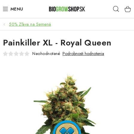
Prejsť
Hľad
na
obsah
50% Zľava na Semená
PESTOVANIE
Painkiller XL - Royal Queen
HEADSHOP
Neohodnotené
Podrobnosti hodnotenia
SEMENÁ
NOVINKY
TOTÁLNY VÝPREDAJ
50% ZĽAVA NA SEMENÁ
O nás
Platba a dodanie
Podmienky ochrany osobných údajov
Obchodné podmienky