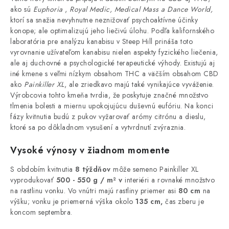
ako sú
Euphoria
,
Royal Medic, Medical Mass a Dance World,
ktorí sa snažia nevyhnutne neznižovať psychoaktívne účinky
konope; ale optimalizujú jeho liečivú úlohu. Podľa kalifornského
laboratória pre analýzu kanabisu v Steep Hill prináša toto
vyrovnanie užívateľom kanabisu nielen aspekty fyzického liečenia,
ale aj duchovné a psychologické terapeutické výhody. Existujú aj
iné kmene s veľmi nízkym obsahom THC a väčším obsahom CBD
ako
Painkiller XL
, ale zriedkavo majú také vynikajúce vyváženie.
Výrobcovia tohto kmeňa tvrdia, že poskytuje značné množstvo
tlmenia bolesti a miernu upokojujúcu duševnú eufóriu. Na konci
fázy kvitnutia budú z pukov vyžarovať arómy citrónu a dieslu,
ktoré sa po dôkladnom vysušení a vytvrdnutí zvýraznia.
Vysoké výnosy v žiadnom momente
S obdobím kvitnutia
8 týždňov
môže semeno Painkiller XL
vyprodukovať
500 - 550 g / m² v
interiéri a rovnaké množstvo
na rastlinu vonku. Vo vnútri majú rastliny priemer asi
80 cm
na
výšku; vonku je priemerná výška okolo
135 cm,
čas zberu je
koncom septembra.