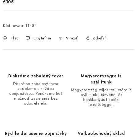
€105
Kód tovaru:
11434
Tlač
Opýtať sa
Strážiť
Zdieľať
Diskrétne zabalený tovar
Magyarországra is
szállítunk
Diskrétne zabalený tovar
zasielame s každou
Magyarország teljes területére is
obejdnávkou. Ponúkame tiež
szállítunk utánvéttel és
možnosť zasielania bez
bankkartyás fizetési
odosielateľa.
lehetöséggel.
Rýchle doručenie objenávky
Veľkoobchodný sklad