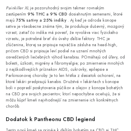
Painkiller XL
je pozoruhodný svojim takmer rovnakým
zastúpením
9% THC a 9% CBD
dosiahnutým semenami, ktoré
majú
75% sativy a 25% indiky
. Aj keď je odroda konope
sativa je všeobecne známa tým, že produkuje duševný, mozgový
vzrast; zatiaľ čo indika má povesť, že vyvoláva viac fyzického
vzrastu, je potrebné brať do úvahy ďalšie faktory. THC je
zlúčenina, ktorej sa pripisuje najväčšia zásluha na head-high,
pričom CBD si pripisuje leví podiel na uznaní mnohých
osvedčených liečebných výhod kanabisu. POmáhajú od úľavy, od
bolesti, úzkosti, migrény a fibromyalgie; po zmiernenie mnohých
z najškodlivejších príznakov AIDS, cukrovky, epilepsie a
Parkinsonovej choroby. Je to len hŕstka z desiatok ochorení, na
ktoré lekári predpisujú kanabis. Družstvá v lekárňach s konope
boli v popredí poskytovania púčikov a olejov z konope bohatých
na CBD pre svojich pacientov; ktorí nepochybne oceňujú, že si
môžu kúpiť kmeň najvhodnejší na zmiernenie ich konkrétnych
chorôb.
Dodatok k Pantheonu CBD legiend
Tento nový kmeň sa pripája k ďalším bohatým na CBD aj THC,