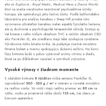
ako sú
Euphoria
,
Royal Medic, Medical Mass a Dance World,
ktorí sa snažia nevyhnutne neznižovať psychoaktívne účinky
konope; ale optimalizujú jeho liečivú úlohu. Podľa kalifornského
laboratória pre analýzu kanabisu v Steep Hill prináša toto
vyrovnanie užívateľom kanabisu nielen aspekty fyzického liečenia,
ale aj duchovné a psychologické terapeutické výhody. Existujú aj
iné kmene s veľmi nízkym obsahom THC a väčším obsahom CBD
ako
Painkiller XL
, ale zriedkavo majú také vynikajúce vyváženie.
Výrobcovia tohto kmeňa tvrdia, že poskytuje značné množstvo
tlmenia bolesti a miernu upokojujúcu duševnú eufóriu. Na konci
fázy kvitnutia budú z pukov vyžarovať arómy citrónu a dieslu,
ktoré sa po dôkladnom vysušení a vytvrdnutí zvýraznia.
Vysoké výnosy v žiadnom momente
S obdobím kvitnutia
8 týždňov
môže semeno Painkiller XL
vyprodukovať
500 - 550 g / m² v
interiéri a rovnaké množstvo
na rastlinu vonku. Vo vnútri majú rastliny priemer asi
80 cm
na
výšku; vonku je priemerná výška okolo
135 cm,
čas zberu je
koncom septembra.