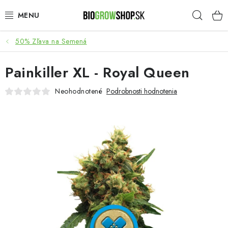
Prejsť
Hľad
na
obsah
50% Zľava na Semená
PESTOVANIE
Painkiller XL - Royal Queen
HEADSHOP
Neohodnotené
Podrobnosti hodnotenia
SEMENÁ
NOVINKY
TOTÁLNY VÝPREDAJ
50% ZĽAVA NA SEMENÁ
O nás
Platba a dodanie
Podmienky ochrany osobných údajov
Obchodné podmienky