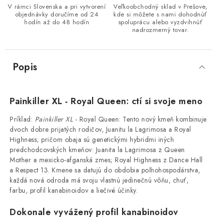
V rámci Slovenska a pri vytvorení
Veľkoobchodný sklad v Prešove,
objednávky doručíme od 24
kde si môžete s nami dohodnúť
hodín až do 48 hodín
spoluprácu alebo vyzdvihnúť
nadrozmerný tovar.
Popis
Painkiller XL - Royal Queen: ctí si svoje meno
Príklad:
Painkiller XL
- Royal Queen: Tento nový kmeň kombinuje
dvoch dobre prijatých rodičov, Juanitu la Lagrimosa a Royal
Highness; pričom obaja sú genetickými hybridmi iných
predchodcovských kmeňov: Juanita la Lagrimosa z Queen
Mother a mexicko-afganská zmes; Royal Highness z Dance Hall
a Respect 13. Kmene sa datujú do obdobia poľnohospodárstva,
každá nová odroda má svoju vlastnú jedinečnú vôňu, chuť,
farbu, profil kanabinoidov a liečivé účinky.
Dokonale vyvážený profil kanabinoidov