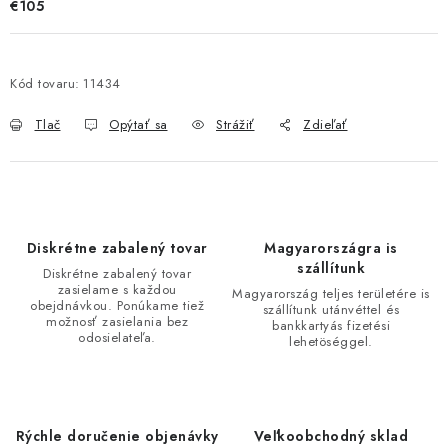
€105
Kód tovaru:
11434
Tlač
Opýtať sa
Strážiť
Zdieľať
Diskrétne zabalený tovar
Magyarországra is
szállítunk
Diskrétne zabalený tovar
zasielame s každou
Magyarország teljes területére is
obejdnávkou. Ponúkame tiež
szállítunk utánvéttel és
možnosť zasielania bez
bankkartyás fizetési
odosielateľa.
lehetöséggel.
Rýchle doručenie objenávky
Veľkoobchodný sklad