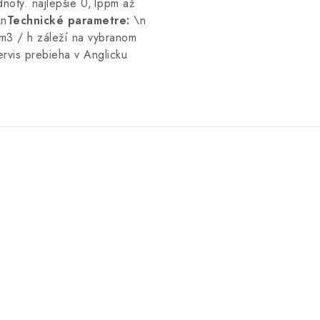
dnoty. najlepšie 0,1ppm až
\n
Technické parametre:
\n
m3 / h záleží na vybranom
ervis prebieha v Anglicku