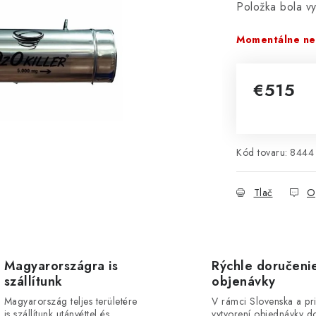
Položka bola 
Momentálne ne
€515
Jednotková 
Kód tovaru:
8444
Tlač
O
Magyarországra is
Rýchle doručeni
szállítunk
objenávky
Magyarország teljes területére
V rámci Slovenska a pr
is szállítunk utánvéttel és
vytvorení objednávky d