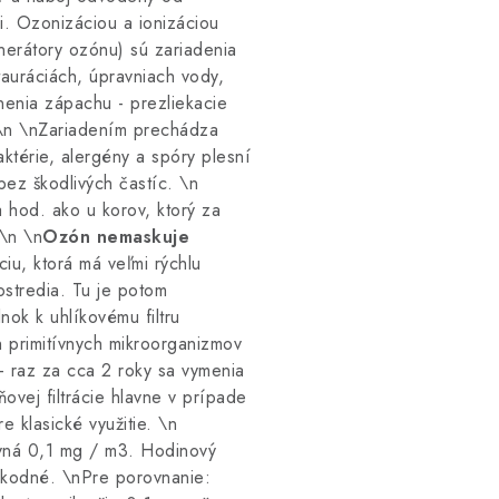
mi. Ozonizáciou a ionizáciou
nerátory ozónu) sú zariadenia
auráciách, úpravniach vody,
ánenia zápachu - prezliekacie
. \n \nZariadením prechádza
ktérie, alergény a spóry plesní
bez škodlivých častíc. \n
 hod. ako u korov, ktorý za
 \n \n
Ozón nemaskuje
iu, ktorá má veľmi rýchlu
ostredia. Tu je potom
nok k uhlíkovému filtru
 primitívnych mikroorganizmov
- raz za cca 2 roky sa vymenia
ňovej filtrácie hlavne v prípade
 klasické využitie. \n
rovná 0,1 mg / m3. Hodinový
eškodné. \nPre porovnanie: