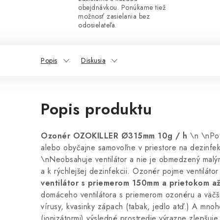
obejdnávkou. Ponúkame tiež
možnosť zasielania bez
odosielateľa.
Popis
Diskusia
Popis produktu
Ozonér OZOKILLER Ø315mm 10g / h
\n \nPot
alebo obyčajne samovoľne v priestore na dezinfekc
\nNeobsahuje ventilátor a nie je obmedzený malým
a k rýchlejšej dezinfekcii. Ozonér pojme ventilát
ventilátor s priemerom 150mm a prietokom 
domáceho ventilátora s priemerom ozonéru a väčšie
vírusy, kvasinky zápach (tabak, jedlo atď.) A mnoh
(ionizátormi) výsledné prostredie výrazne zlepšuj