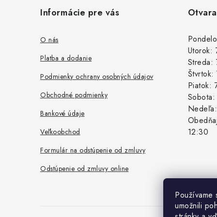
á
Informácie pre vás
Otvara
p
ä
Pondelo
O nás
Utorok:
t
Platba a dodanie
Streda:
i
Štvrtok
Podmienky ochrany osobných údajov
Piatok:
e
Obchodné podmienky
Sobota
Nedeľa
Bankové údaje
Obedňaj
12:30
Veľkoobchod
Formulár na odstúpenie od zmluvy
Odstúpenie od zmluvy online
Používame 
umožnili po
stránky a vď