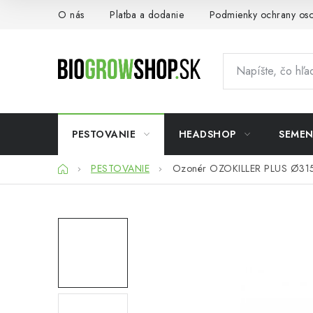
Prejsť
O nás
Platba a dodanie
Podmienky ochrany os
na
obsah
PESTOVANIE
HEADSHOP
SEME
Domov
PESTOVANIE
Ozonér OZOKILLER PLUS Ø31