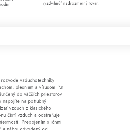
vyzdvihnúť nadrozmerný tovar.
hodín
 rozvode vzduchotechniky
pachom, plesniam a vírusom. \n
durčený do väčších priestorov
o napojíte na potrubný
dzať vzduch z klasického
nu čistí vzduch a odstraňuje
miestnosti. Prepojením s iónmi
osť a náboj odvodený od