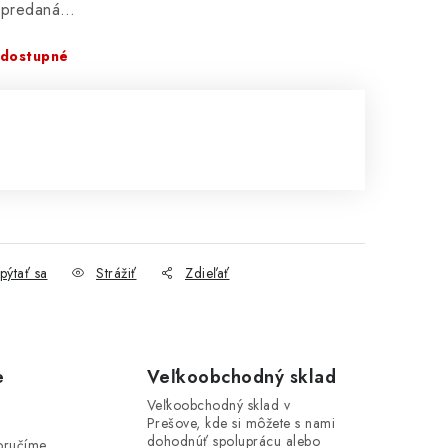
vypredaná…
dostupné
cena:
pýtať sa
Strážiť
Zdieľať
e
Veľkoobchodný sklad
Veľkoobchodný sklad v
Prešove, kde si môžete s nami
i
dohodnúť spoluprácu alebo
oručíme