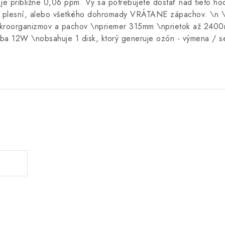
je približne 0,06 ppm. Vy sa potrebujete dostať nad tieto ho
 a plesní, alebo všetkého dohromady VRÁTANE zápachov. \n 
ikroorganizmov a pachov \npriemer 315mm \nprietok až 2400
reba 12W \nobsahuje 1 disk, ktorý generuje ozón - výmena / s