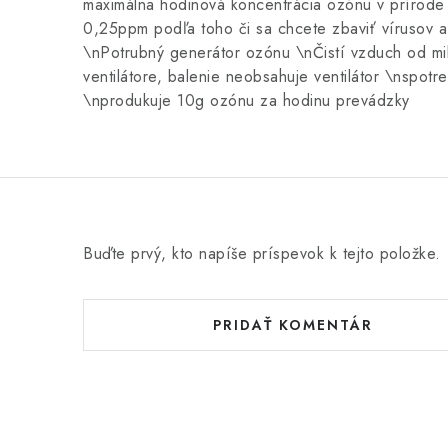
maximálna hodinová koncentrácia ozónu v prírode 
0,25ppm podľa toho či sa chcete zbaviť vírusov
\nPotrubný generátor ozónu \nČistí vzduch od m
ventilátore, balenie neobsahuje ventilátor \nspot
\nprodukuje 10g ozónu za hodinu prevádzky
Buďte prvý, kto napíše príspevok k tejto položke.
PRIDAŤ KOMENTÁR