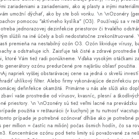
i zariadeniami a zariadeniami, ako aj plasty a inými materiál
é vám umožní dýchať, ako by ste boli vonku. \n \nOzonéry (ge
 pachov pomocou "aktívneho kyslíka" (O3). Používajú sa v rešt
potreba jednorazovej dezinfekcie priestorov či trvalého odstr
edtým slúžili na iné účely a boli nedostatočne zrekonštruované
asti premieňa na nestabilný ozón O3. Ozón likviduje vírusy, ba
pachy a odstraňuje ich. Zaisťuje tak čisté a zdravé prostredie 
i, ktoré Vám tiež radi ponúkneme. Vďaka vysokým otáčkami za
to generátory ozónu predurčené pre najširšiu oblasť použitia.
Aj napriek vyššej obstarávacej cene sa jedná o skvelú investíc
adiť uhlíkový filter. Alebo firmy vykonávajúce dezinfekciu pr
domácej definfekce okamžitá. Primárne u nás ale slúži ako dopl
ví vaše prostredie od vírusov, kvasníc, plesní a škodlivých
é priestory. \n \nOzonéry sú tiež veľmi lacné na prevádzku 
pade použitia v reštaurácii (v kuchyni) je tu nutnosť viacstup
tomto prípade je potrebné ozónovať dlhšie ako je potrebné pre
s per million = častíc na milión) počas ôsmich hodín, čo sa 
/ m3. Koncentrácie ozónu pod tieto limity sú považované za n