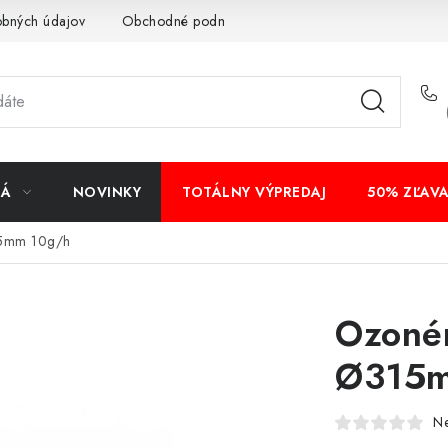
obných údajov
Obchodné podmienky
Bankové údaje
Veľ
NÁ
NOVINKY
TOTÁLNY VÝPREDAJ
50% ZĽAV
5mm 10g/h
Ozoné
Ø315m
N