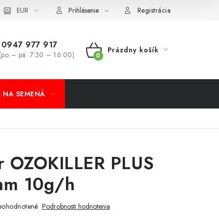
koobchod
EUR
Formulár na odstúpenie od zmluvy
Odstúpenie od 
Prihlásenie
Registrácia
0947 977 917
Prázdny košík
(po – pá: 7:30 – 16:00)
NÁKUPNÝ
KOŠÍK
A NA SEMENÁ
r OZOKILLER PLUS
m 10g/h
eohodnotené
Podrobnosti hodnotenia