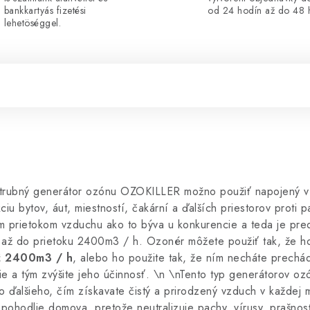
bankkartyás fizetési
od 24 hodín až do 48 
lehetöséggel.
rubný generátor ozónu OZOKILLER možno použiť napojený v
iu bytov, áut, miestností, čakární a ďalších priestorov proti 
 prietokom vzduchu ako to býva u konkurencie a teda je pre
or až do prietoku 2400m3 / h. Ozonér môžete použiť tak, že h
až 2400m3 / h
, alebo ho použite tak, že ním necháte prechá
 a tým zvýšite jeho účinnosť. \n \nTento typ generátorov ozó
o ďalšieho, čím získavate čistý a prirodzený vzduch v každej 
e pohodlie domova, pretože neutralizuje pachy, vírusy, prašn