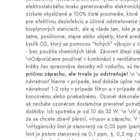
elektrostatického mraku generovaného elektronickým
získate okysličené a 100% čisté prostredie, ktor
pre efektívnu dezinfekciu a účinné odstraňovanie
bioplynových staniciach, ale aj všade tam, kde je 
šatne, posilňovne, stajne alebo objekty, ktoré pr
kyslík O2, ktorý sa pomocou "tichých" výbojov z č
- bez použitia chemických látok. Zároveň štiepi zá
\nOdporúčame používať v kombinácii s ventilátorm
krátky čas spracováva desiatky m3 vzduchu, sú tie
príčinu zápachu, ale trvalo ju odstraňuje!
\n \n
návratnosť hlavne v prípade, keď dokáže úplne nahr
návratnosť 1-2 roky v prípade filtrov a v prípade 
koncovému alebo priebežnému. Ozonér dokonale zba
ak necháte ozonérom dostatočne prevetrať potrebn
doštičky. Ich spotreba je od 10 do 32 W. \n \nV prí
že sa chcete zbaviť plesní, vírusov a zápachu. V 
\nHygienický limit je stanovený na 0,05 ppm (part
limit je potom stanovený na 0,1 ppm, tj. 0,2 mg 