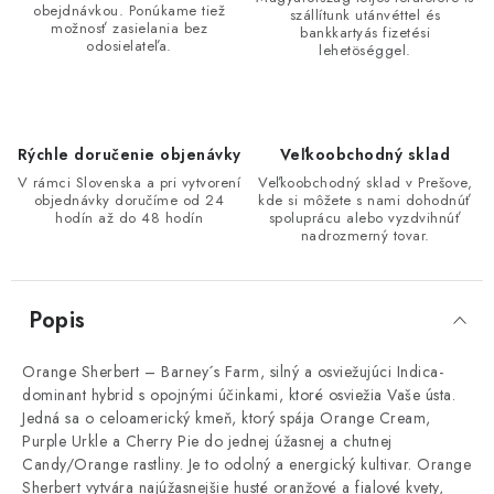
obejdnávkou. Ponúkame tiež
szállítunk utánvéttel és
možnosť zasielania bez
bankkartyás fizetési
odosielateľa.
lehetöséggel.
Rýchle doručenie objenávky
Veľkoobchodný sklad
V rámci Slovenska a pri vytvorení
Veľkoobchodný sklad v Prešove,
objednávky doručíme od 24
kde si môžete s nami dohodnúť
hodín až do 48 hodín
spoluprácu alebo vyzdvihnúť
nadrozmerný tovar.
Popis
Orange Sherbert – Barney´s Farm, silný a osviežujúci Indica-
dominant hybrid s opojnými účinkami, ktoré osviežia Vaše ústa.
Jedná sa o celoamerický kmeň, ktorý spája Orange Cream,
Purple Urkle a Cherry Pie do jednej úžasnej a chutnej
Candy/Orange rastliny. Je to odolný a energický kultivar. Orange
Sherbert vytvára najúžasnejšie husté oranžové a fialové kvety,