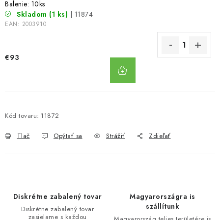
Balenie: 10ks
Skladom
(1 ks)
| 11874
EAN:
2003910
€93
DO
KOŠÍKA
Kód tovaru:
11872
Tlač
Opýtať sa
Strážiť
Zdieľať
Diskrétne zabalený tovar
Magyarországra is
szállítunk
Diskrétne zabalený tovar
zasielame s každou
Magyarország teljes területére is