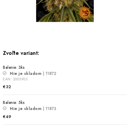
Bankové údaje
Veľkoobchod
Formulár na odstúpenie od zmluvy
Odstúpenie od zmluvy online
Balenie: 3ks
Nie je skladom
| 11872
EAN:
2003903
€32
Balenie: 5ks
Nie je skladom
| 11873
€49