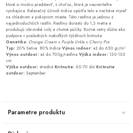
ktoré si možno predstaviť, s chuťou, ktorá je neuveriteľne
vynikajúca. Relaxačný účinok Indica opúšťa telo a necháva myseľ
na chladnom a pokojnom mieste. Táto rastlina je jednou z
najjednoduchších rastlín. Rastliny dorastú do 1,3 metra a
produkujú obrovské coly a chutné púčiky. Bočné vetvy slúžia ako
podpora v posledných niekoľkých týždňoch kvitnutia.
Genetika:
Orange Cream x Purple Urkle x Cherry Pie
Typ:
20% Sativa. 80% Indica
Výnos indoor:
až do 650 gr/m²
Výnos outdoor:
až do 700g/rastlina
Výška indoor:
130-130
cm
Výška outdoor:
stredná
Kvitnutie:
60-70 dní
Kvitnutie
outdoor:
September
Parametre produktu