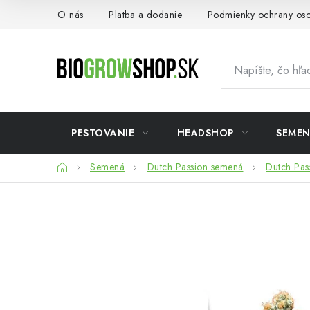
Prejsť
O nás
Platba a dodanie
Podmienky ochrany os
na
obsah
PESTOVANIE
HEADSHOP
SEME
Domov
Semená
Dutch Passion semená
Dutch Pas