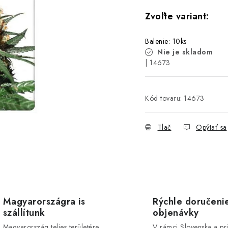
Balenie: 10ks
Nie je skladom
| 14673
Kód tovaru:
14673
Tlač
Opýtať sa
Magyarországra is
Rýchle doručeni
szállítunk
objenávky
Magyarország teljes területére
V rámci Slovenska a pr