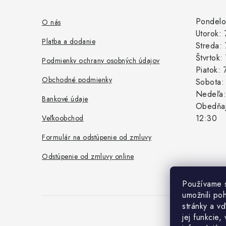
p
ä
Pondelo
O nás
Utorok:
t
Platba a dodanie
Streda:
i
Štvrtok
Podmienky ochrany osobných údajov
Piatok:
e
Obchodné podmienky
Sobota
Nedeľa
Bankové údaje
Obedňaj
12:30
Veľkoobchod
Formulár na odstúpenie od zmluvy
Odstúpenie od zmluvy online
Používame 
umožnili po
stránky a vď
jej funkcie,
Co