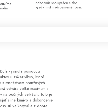
dohodnúť spoluprácu alebo
oručíme
vyzdvihnúť nadrozmerný tovar.
hodín
 Bola vyvinutá pomocou
uktov u zákazníkov, ktoré
nk s množstvom oranžových
orá vytvára veľké maximum s
ov na bočných vetvách. Toto je
rijať silné krmivo a dokončenie
nosy sú veľkorysé a z dobre