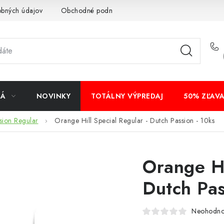
obných údajov
Obchodné podmienky
Bankové údaje
Veľ
NÁ
NOVINKY
TOTÁLNY VÝPREDAJ
50% ZĽAV
sion Regular
Orange Hill Special Regular - Dutch Passion - 10ks
Orange Hi
Dutch Pas
Neohodno