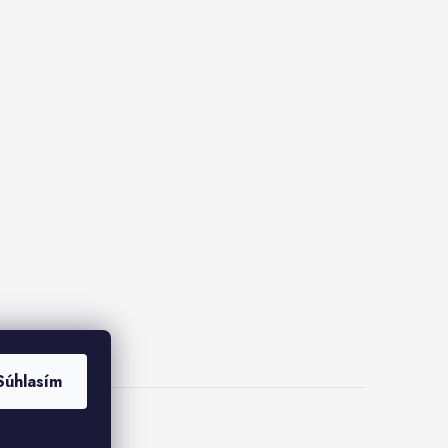
Súhlasím
ies