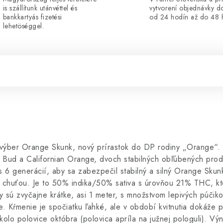
is szállítunk utánvéttel és
vytvorení objednávky d
bankkartyás fizetési
od 24 hodín až do 48 
lehetöséggel.
ý výber Orange Skunk, nový prírastok do DP rodiny „Orange“.
 Bud a Californian Orange, dvoch stabilných obľúbených prod
s 6 generácií, aby sa zabezpečil stabilný a silný Orange Sku
ou chuťou. Je to 50% indika/50% sativa s úrovňou 21% THC, kt
y sú zvyčajne krátke, asi 1 meter, s množstvom lepivých púčik
e. Kŕmenie je spočiatku ľahké, ale v období kvitnutia dokáže p
olo polovice októbra (polovica apríla na južnej pologuli). Vý