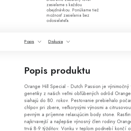
zasielame s každou
obejdnávkou. Ponúkame tiež
možnosť zasielania bez
odosielateľa.
Popis
Diskusia
Popis produktu
Orange Hill Special - Dutch Passion je výnimočn
genetiky z našich veľmi obľúbených odrôd Orange
siahajú do 80. rokov. Pestovanie prebiehalo poča
chlpov pri zbere, veľkorysými výnosmi a citrusov
pevným a príjemne relaxujúcim body stone. Rastlin
najkrvavejší a najlepšie výnosný člen rodiny Orang
trvá 8-9 týždňov. Vonku v teplom podnebí končí ok