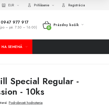
koobchod
EUR
Formulár na odstúpenie od zmluvy
Odstúpenie od 
Prihlásenie
Registrácia
0947 977 917
Prázdny košík
(po – pá: 7:30 – 16:00)
NÁKUPNÝ
KOŠÍK
A NA SEMENÁ
ll Special Regular -
sion - 10ks
tené
Podrobnosti hodnotenia