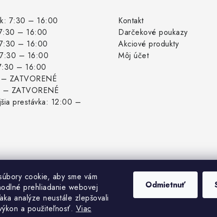
k: 7:30 – 16:00
Kontakt
 7:30 – 16:00
Darčekové poukazy
 7:30 – 16:00
Akciové produkty
: 7:30 – 16:00
Môj účet
 7:30 – 16:00
: – ZATVORENÉ
: – ZATVORENÉ
šia prestávka: 12:00 –
súbory cookie, aby sme vám
Odmietnuť
hodlné prehliadanie webovej
aka analýze neustále zlepšovali
 výkon a použiteľnosť.
Viac
pyright 2026
Biogrowshop.sk
. Všetky práva vyhradené.
Upraviť nastavenie cook