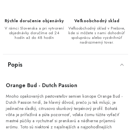
Rýchle doručenie objenávky
Veľkoobchodný sklad
V rámci Slovenska a pri vytvorení
Veľkoobchodný sklad v Prešove,
objednávky doručíme od 24
kde si môžete s nami dohodnúť
hodín až do 48 hodín
spoluprácu alebo vyzdvihnúť
nadrozmerný tovar.
Popis
Orange Bud - Dutch Passion
Mnoho opakovaných pestovateľov semien konope Orange Bud -
Dutch Passion tvrdí, že hlavný dôvod, prečo ju tak milujú; je
jedinečne sladký, citrusovo skunkový terpénový profil. Bohatá
vôňa je príťažlivá a púta pozornosť, vďaka čomu túžite vytlačiť
mastné púčiky a vychutnať si prenikavú a nádherne príjemnú
arómu. Toto sú niektoré z najsilnejších a najpohodlnejších