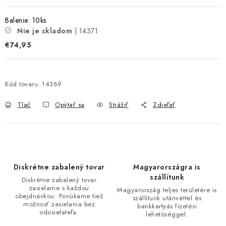
Balenie: 10ks
Nie je skladom
| 14371
€74,95
Kód tovaru:
14369
Tlač
Opýtať sa
Strážiť
Zdieľať
Diskrétne zabalený tovar
Magyarországra is
szállítunk
Diskrétne zabalený tovar
zasielame s každou
Magyarország teljes területére is
obejdnávkou. Ponúkame tiež
szállítunk utánvéttel és
možnosť zasielania bez
bankkartyás fizetési
odosielateľa.
lehetöséggel.