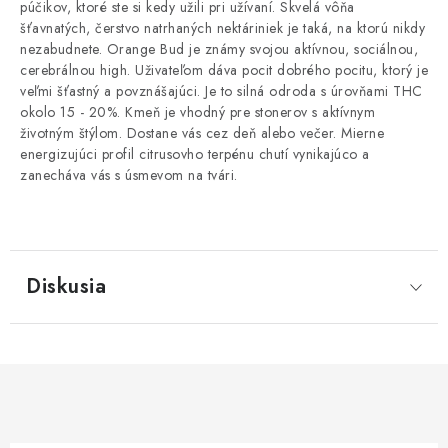
púčikov, ktoré ste si kedy užili pri užívaní. Skvelá vôňa
šťavnatých, čerstvo natrhaných nektáriniek je taká, na ktorú nikdy
nezabudnete. Orange Bud je známy svojou aktívnou, sociálnou,
cerebrálnou high. Uživateľom dáva pocit dobrého pocitu, ktorý je
veľmi šťastný a povznášajúci. Je to silná odroda s úrovňami THC
okolo 15 - 20%. Kmeň je vhodný pre stonerov s aktívnym
životným štýlom. Dostane vás cez deň alebo večer. Mierne
energizujúci profil citrusovho terpénu chutí vynikajúco a
zanecháva vás s úsmevom na tvári.
Diskusia