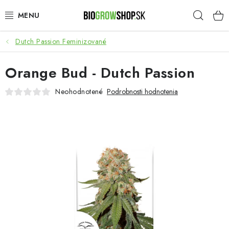
Prejsť
Hľad
na
obsah
Dutch Passion Feminizované
PESTOVANIE
Orange Bud - Dutch Passion
HEADSHOP
Neohodnotené
Podrobnosti hodnotenia
SEMENÁ
NOVINKY
TOTÁLNY VÝPREDAJ
50% ZĽAVA NA SEMENÁ
O nás
Platba a dodanie
Podmienky ochrany osobných údajov
Obchodné podmienky