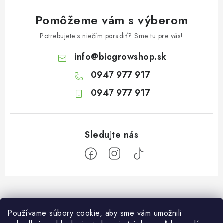
Pomôžeme vám s výberom
Potrebujete s niečím poradiť? Sme tu pre vás!
info
@
biogrowshop.sk
0947 977 917
0947 977 917
Z
á
Informácie pre vás
p
Používame súbory cookie, aby sme vám umožnili