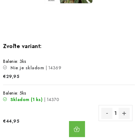
Bankové údaje
Veľkoobchod
Formulár na odstúpenie od zmluvy
Odstúpenie od zmluvy online
Balenie: 3ks
Nie je skladom
| 14369
€29,95
Balenie: 5ks
Skladom
(1 ks)
| 14370
€44,95
DO
KOŠÍKA