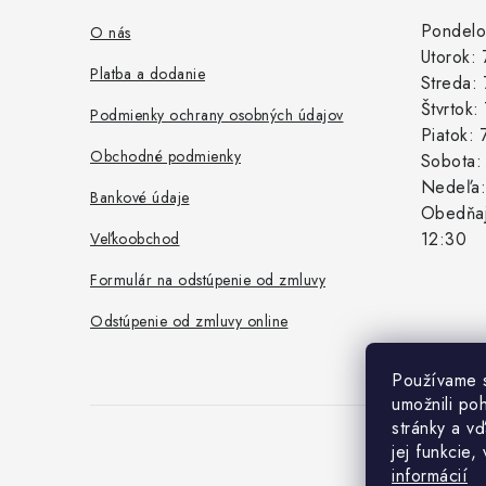
ä
Pondelo
O nás
Utorok:
t
Platba a dodanie
Streda:
i
Štvrtok
Podmienky ochrany osobných údajov
Piatok:
e
Obchodné podmienky
Sobota
Nedeľa
Bankové údaje
Obedňaj
12:30
Veľkoobchod
Formulár na odstúpenie od zmluvy
Odstúpenie od zmluvy online
Používame 
umožnili po
stránky a vď
jej funkcie,
Co
informácií