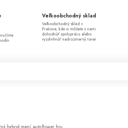
e
Veľkoobchodný sklad
Veľkoobchodný sklad v
Prešove, kde si môžete s nami
i
dohodnúť spoluprácu alebo
oručíme
vyzdvihnúť nadrozmerný tovar.
hodín
ý hybrid mení autoflower hru.