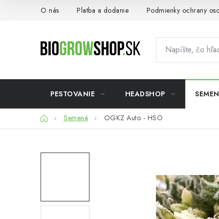
Prejsť
O nás
Platba a dodanie
Podmienky ochrany os
na
obsah
PESTOVANIE
HEADSHOP
SEME
Domov
Semená
OGKZ Auto - HSO