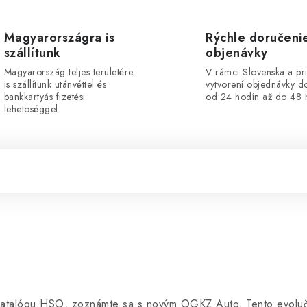
Magyarországra is
Rýchle doručeni
szállítunk
objenávky
Magyarország teljes területére
V rámci Slovenska a pr
is szállítunk utánvéttel és
vytvorení objednávky d
bankkartyás fizetési
od 24 hodín až do 48 
lehetöséggel.
katalógu HSO, zoznámte sa s novým OGKZ Auto. Tento evolučn