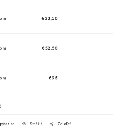
dom
€33,50
dom
€52,50
dom
€95
3
pýtať sa
Strážiť
Zdieľať