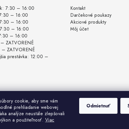
k: 7:30 – 16:00
Kontakt
 7:30 – 16:00
Darčekové poukazy
 7:30 – 16:00
Akciové produkty
: 7:30 – 16:00
Môj účet
 7:30 – 16:00
: – ZATVORENÉ
: – ZATVORENÉ
šia prestávka: 12:00 –
súbory cookie, aby sme vám
Odmietnuť
hodlné prehliadanie webovej
aka analýze neustále zlepšovali
 výkon a použiteľnosť.
Viac
pyright 2026
Biogrowshop.sk
. Všetky práva vyhradené.
Upraviť nastavenie cook
Vytvoril Shoptet