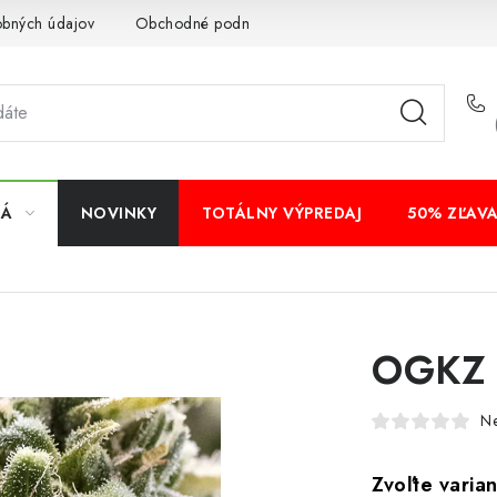
obných údajov
Obchodné podmienky
Bankové údaje
Veľ
NÁ
NOVINKY
TOTÁLNY VÝPREDAJ
50% ZĽAV
OGKZ 
N