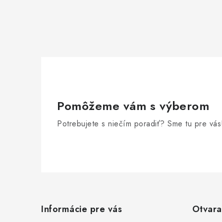
Pomôžeme vám s výberom
Potrebujete s niečím poradiť? Sme tu pre vás
Z
á
Informácie pre vás
Otvara
p