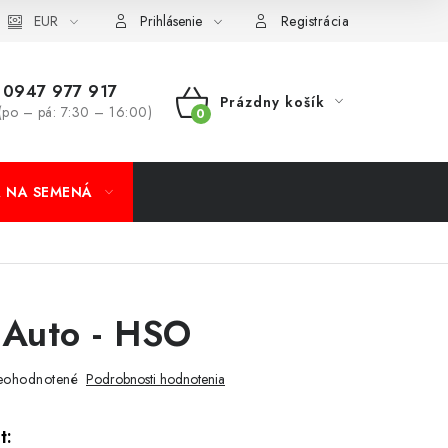
koobchod
EUR
Formulár na odstúpenie od zmluvy
Odstúpenie od 
Prihlásenie
Registrácia
0947 977 917
Prázdny košík
(po – pá: 7:30 – 16:00)
NÁKUPNÝ
KOŠÍK
A NA SEMENÁ
Auto - HSO
eohodnotené
Podrobnosti hodnotenia