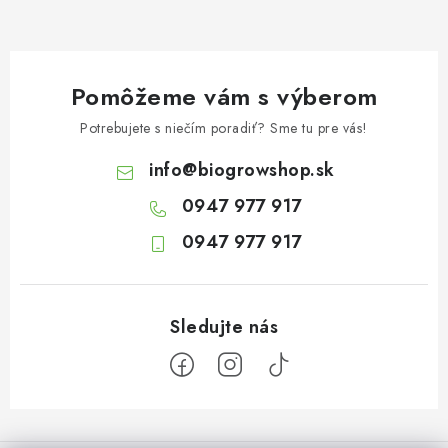
Pomôžeme vám s výberom
Potrebujete s niečím poradiť? Sme tu pre vás!
info
@
biogrowshop.sk
0947 977 917
0947 977 917
Z