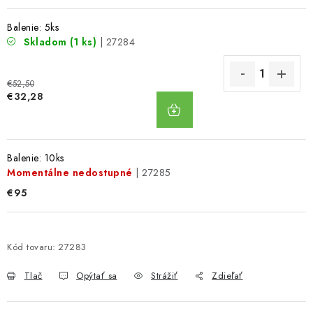
Balenie: 5ks
Skladom
(1 ks)
| 27284
€52,50
DO
€32,28
KOŠÍKA
Balenie: 10ks
Momentálne nedostupné
| 27285
€95
Kód tovaru:
27283
Tlač
Opýtať sa
Strážiť
Zdieľať