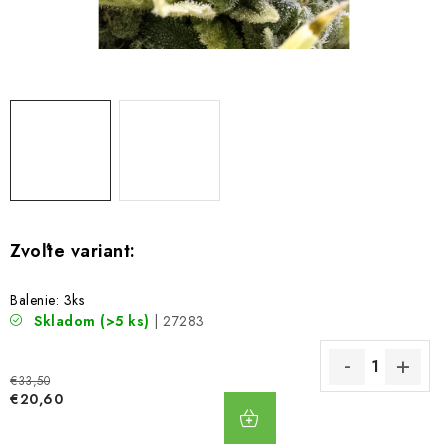
Bankové údaje
Veľkoobchod
Formulár na odstúpenie od zmluvy
Odstúpenie od zmluvy online
Balenie: 3ks
Skladom
(>5 ks)
| 27283
€33,50
DO
€20,60
KOŠÍKA