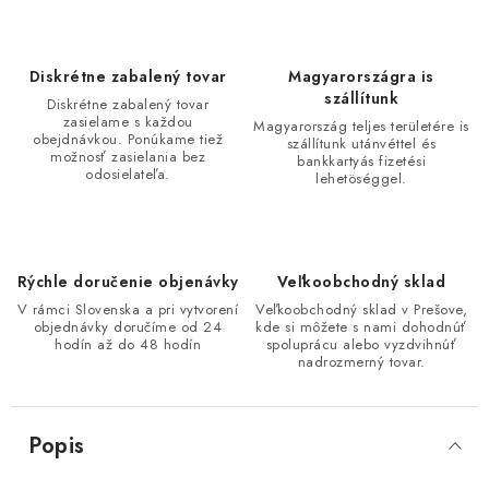
Diskrétne zabalený tovar
Magyarországra is
szállítunk
Diskrétne zabalený tovar
zasielame s každou
Magyarország teljes területére is
obejdnávkou. Ponúkame tiež
szállítunk utánvéttel és
možnosť zasielania bez
bankkartyás fizetési
odosielateľa.
lehetöséggel.
Rýchle doručenie objenávky
Veľkoobchodný sklad
V rámci Slovenska a pri vytvorení
Veľkoobchodný sklad v Prešove,
objednávky doručíme od 24
kde si môžete s nami dohodnúť
hodín až do 48 hodín
spoluprácu alebo vyzdvihnúť
nadrozmerný tovar.
Popis