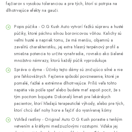
fajčiarov s vysokou toleranciou a pre tých, ktorí si potrpia na
dlhotrvajúce efekty na gauči.
Popis púčika - O.G Kush Auto vytvorí ťažkú ​​súpravu a husté
púčiky, ktoré páchnu silnou borovicovou vôňou. Kalichy sú
veľmi husté a napriek tomu, že má menšiu, objemnú a
zavalitú charakteristiku, jej extra hlasný terpénový profil a
smiešna potencia to určite vynahradia, rovnako ako šialené
množstvo námrazy, ktorú každý púčik vyprodukuje.
Správa o dyme - Účinky tejto dámy sú zničujúco silné a nie
pre ľahkovážnych. Fajčenie spôsobí povznesenie, ktoré je
pomalé, ťažké a extrémne dlhotrvajúce. Príliš veľa tohto
napätia vás pošle spať alebo budete mať aspoň pocit, že s
tým pocitom bojujete. Dokonalý kmeň pre lekárskych
pacientov, ktorí hľadajú terapeutické výhody, alebo pre tých,
ktorí chcú dať nohy hore a fajčiť do vysnívanej kómy.
Vzhľad rastliny - Original Auto O.G Kush porastie s tenkým
vetvením a krátkymi medziuzlovými rozstupmi. Vďaka jej