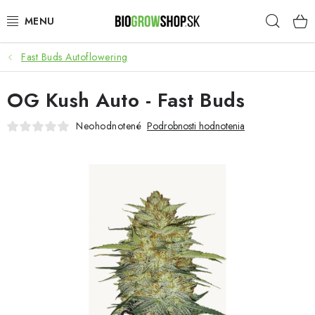
Prejsť
Hľad
na
obsah
Fast Buds Autoflowering
PESTOVANIE
OG Kush Auto - Fast Buds
HEADSHOP
Neohodnotené
Podrobnosti hodnotenia
SEMENÁ
NOVINKY
TOTÁLNY VÝPREDAJ
50% ZĽAVA NA SEMENÁ
O nás
Platba a dodanie
Podmienky ochrany osobných údajov
Obchodné podmienky