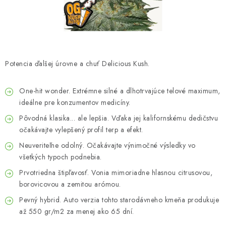
Bankové údaje
Veľkoobchod
Formulár na odstúpenie od zmluvy
Odstúpenie od zmluvy online
Potencia ďalšej úrovne a chuť Delicious Kush.
One-hit wonder. Extrémne silné a dlhotrvajúce telové maximum,
ideálne pre konzumentov medicíny.
Pôvodná klasika... ale lepšia. Vďaka jej kalifornskému dedičstvu
očakávajte vylepšený profil terp a efekt.
Neuveriteľne odolný. Očakávajte výnimočné výsledky vo
všetkých typoch podnebia.
Prvotriedna štipľavosť. Vonia mimoriadne hlasnou citrusovou,
borovicovou a zemitou arómou.
Pevný hybrid. Auto verzia tohto starodávneho kmeňa produkuje
až 550 gr/m2 za menej ako 65 dní.