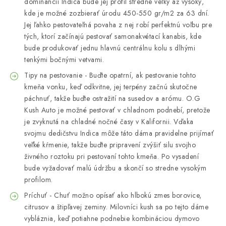
dominancii Indica bude jej profil stredne veľký až vysoký,
kde je možné zozbierať úrodu 450-550 gr/m2 za 63 dní.
Jej ľahko pestovateľná povaha z nej robí perfektnú voľbu pre
tých, ktorí začínajú pestovať samonakvétací kanabis, kde
bude produkovať jednu hlavnú centrálnu kolu s dlhými
tenkými bočnými vetvami.
Tipy na pestovanie - Buďte opatrní, ak pestovanie tohto
kmeňa vonku, keď odkvitne, jej terpény začnú skutočne
páchnuť, takže buďte ostražití na susedov a arómu. O.G
Kush Auto je možné pestovať v chladnom podnebí, pretože
je zvyknutá na chladné nočné časy v Kalifornii. Vďaka
svojmu dedičstvu Indica môže táto dáma pravidelne prijímať
veľké kŕmenie, takže buďte pripravení zvýšiť silu svojho
živného roztoku pri pestovaní tohto kmeňa. Po vysadení
bude vyžadovať malú údržbu a skončí so stredne vysokým
profilom.
Príchuť - Chuť možno opísať ako hlbokú zmes borovice,
citrusov a štipľavej zeminy. Milovníci kush sa po tejto dáme
vybláznia, keď potiahne podnebie kombináciou dymovo