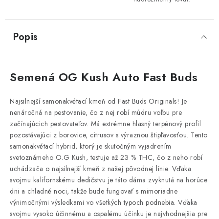
Popis
Semená OG Kush Auto Fast Buds
Najsilnejší samonakvétací kmeň od Fast Buds Originals! Je
nenáročná na pestovanie, čo z nej robí múdru voľbu pre
začínajúcich pestovateľov. Má extrémne hlasný terpénový profil
pozostávajúci z borovice, citrusov s výraznou štipľavosťou. Tento
samonakvétací hybrid, ktorý je skutočným vyjadrením
svetoznámeho O.G Kush, testuje až 23 % THC, čo z neho robí
uchádzača o najsilnejší kmeň z našej pôvodnej línie. Vďaka
svojmu kalifornskému dedičstvu je táto dáma zvyknutá na horúce
dni a chladné noci, takže bude fungovať s mimoriadne
výnimočnými výsledkami vo všetkých typoch podnebia. Vďaka
svojmu vysoko účinnému a ospalému účinku je najvhodnejšia pre