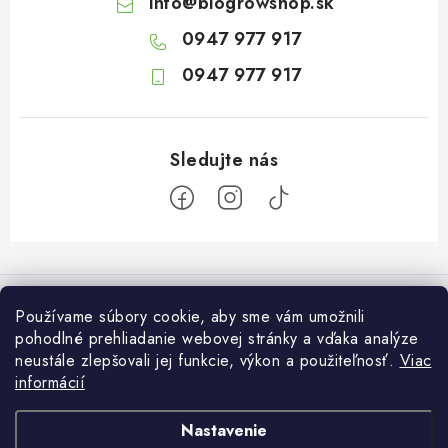
info
@
biogrowshop.sk
0947 977 917
0947 977 917
Z
á
Informácie pre vás
p
Používame súbory cookie, aby sme vám umožnili
ä
pohodlné prehliadanie webovej stránky a vďaka analýze
O nás
Otvaracie hodiny veľkosklad
neustále zlepšovali jej funkcie, výkon a použiteľnosť.
Viac
t
Platba a dodanie
informácií
i
Pondelok: 7:30 – 16:00
Zákaznícky servis
Utorok: 7:30 – 16:00
e
Podmienky ochrany osobných údajov
Nastavenie
Streda: 7:30 – 16:00
Kontakt