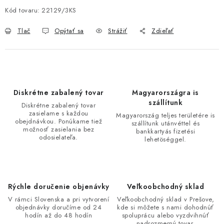
Kód tovaru:
22129/3KS
Tlač
Opýtať sa
Strážiť
Zdieľať
Diskrétne zabalený tovar
Magyarországra is
szállítunk
Diskrétne zabalený tovar
zasielame s každou
Magyarország teljes területére is
obejdnávkou. Ponúkame tiež
szállítunk utánvéttel és
možnosť zasielania bez
bankkartyás fizetési
odosielateľa.
lehetöséggel.
Rýchle doručenie objenávky
Veľkoobchodný sklad
V rámci Slovenska a pri vytvorení
Veľkoobchodný sklad v Prešove,
objednávky doručíme od 24
kde si môžete s nami dohodnúť
hodín až do 48 hodín
spoluprácu alebo vyzdvihnúť
nadrozmerný tovar.