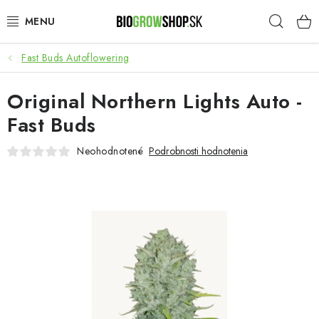
Prejsť
Hľad
na
obsah
Fast Buds Autoflowering
PESTOVANIE
Original Northern Lights Auto -
HEADSHOP
Fast Buds
SEMENÁ
Neohodnotené
Podrobnosti hodnotenia
NOVINKY
TOTÁLNY VÝPREDAJ
50% ZĽAVA NA SEMENÁ
O nás
Platba a dodanie
Podmienky ochrany osobných údajov
Obchodné podmienky