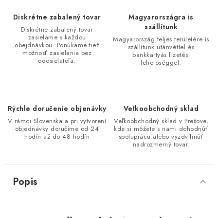
Diskrétne zabalený tovar
Magyarországra is
szállítunk
Diskrétne zabalený tovar
zasielame s každou
Magyarország teljes területére is
obejdnávkou. Ponúkame tiež
szállítunk utánvéttel és
možnosť zasielania bez
bankkartyás fizetési
odosielateľa.
lehetöséggel.
Rýchle doručenie objenávky
Veľkoobchodný sklad
V rámci Slovenska a pri vytvorení
Veľkoobchodný sklad v Prešove,
objednávky doručíme od 24
kde si môžete s nami dohodnúť
hodín až do 48 hodín
spoluprácu alebo vyzdvihnúť
nadrozmerný tovar.
Popis