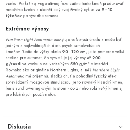
vonku. Po krátkej vegetatívnej fáze začne tento kmeň produkovať
množstvo kvetov a ukončí celý svoj životný cyklus za
9–10
týždňov
po výsadbe semena.
Extrémne výnosy
Northern Light Automatic
poskytuje veľkorysú úrodu a môže byť
jedným z najkvalitnejších dostupných samokvetúcich
kmeňov. Rastie do výšky okolo
90–120 cm
, je to pomerne veľká
rastlina pre automat, čo vysvetľuje jej výnosy až
200
g/rastlina
vonku a neuveriteľných
550 g/m²
v
interiéri.
Rovnako ako originálne Northern Lights, aj náš
Northern Light
Automatic
má príjemnú, sladkú chuť a pohodlný fyzický efekt
sprevádzaný mozgovou stimuláciou. Je to rovnaký klasický kmeň,
len s autoflowering-ovým twistom - čo z neho robí veľký kmeň aj
pre lekárskych používateľov.
Diskusia