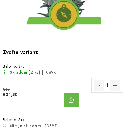
Bankové údaje
Veľkoobchod
Formulár na odstúpenie od zmluvy
Odstúpenie od zmluvy online
Balenie: 3ks
Skladom
(2 ks)
| 10896
€69
DO
€34,50
KOŠÍKA
Balenie: 5ks
Nie je skladom
| 10897