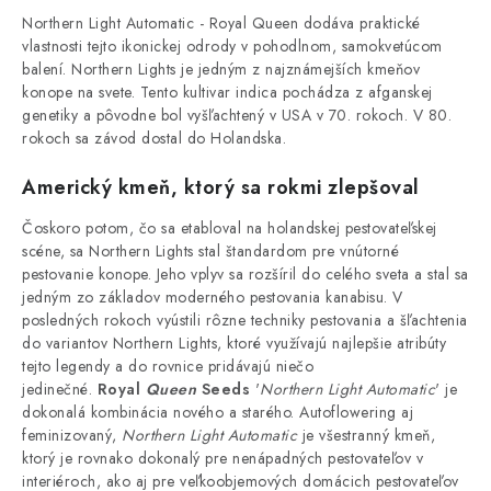
Northern Light Automatic - Royal Queen dodáva praktické
vlastnosti tejto ikonickej odrody v pohodlnom, samokvetúcom
balení.
Northern Lights je jedným z najznámejších kmeňov
konope na svete.
Tento kultivar indica pochádza z afganskej
genetiky a pôvodne bol vyšľachtený v USA v 70. rokoch.
V 80.
rokoch sa závod dostal do Holandska.
Americký kmeň, ktorý sa rokmi zlepšoval
Čoskoro potom, čo sa etabloval na holandskej pestovateľskej
scéne, sa Northern Lights stal štandardom pre vnútorné
pestovanie konope. Jeho vplyv sa rozšíril do celého sveta a stal sa
jedným zo základov moderného pestovania kanabisu. V
posledných rokoch vyústili rôzne techniky pestovania a šľachtenia
do variantov Northern Lights, ktoré využívajú najlepšie atribúty
tejto legendy a do rovnice pridávajú niečo
jedinečné.
R
oyal
Queen
Seeds
'
Northern Light Automatic
' je
dokonalá kombinácia nového a starého.
Autoflowering aj
feminizovaný,
Northern Light Automatic
je všestranný kmeň,
ktorý je rovnako dokonalý pre nenápadných pestovateľov v
interiéroch, ako aj pre veľkoobjemových domácich pestovateľov