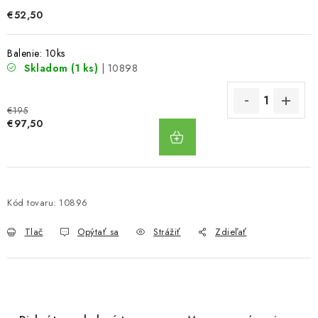
€52,50
Balenie: 10ks
Skladom
(1 ks)
| 10898
€195
DO
€97,50
KOŠÍKA
Kód tovaru:
10896
Tlač
Opýtať sa
Strážiť
Zdieľať