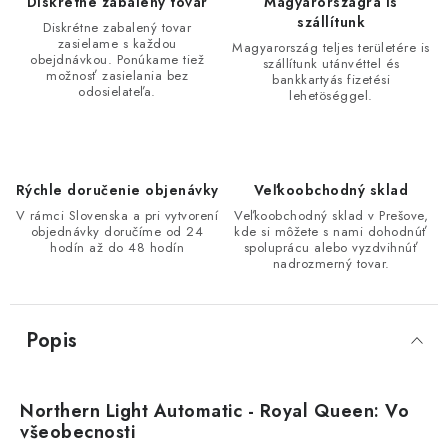
Diskrétne zabalený tovar
Magyarországra is
szállítunk
Diskrétne zabalený tovar
zasielame s každou
Magyarország teljes területére is
obejdnávkou. Ponúkame tiež
szállítunk utánvéttel és
možnosť zasielania bez
bankkartyás fizetési
odosielateľa.
lehetöséggel.
Rýchle doručenie objenávky
Veľkoobchodný sklad
V rámci Slovenska a pri vytvorení
Veľkoobchodný sklad v Prešove,
objednávky doručíme od 24
kde si môžete s nami dohodnúť
hodín až do 48 hodín
spoluprácu alebo vyzdvihnúť
nadrozmerný tovar.
Popis
Northern Light Automatic - Royal Queen: Vo
všeobecnosti