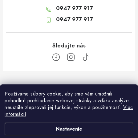
0947 977 917
0947 977 917
Z
á
Informácie pre vás
p
Používame súbory cookie, aby sme vám umožnili
ä
pohodlné prehliadanie webovej stránky a vďaka analýze
O nás
Otvaracie hodiny veľkosklad
neustále zlepšovali jej funkcie, výkon a použiteľnosť.
Viac
t
Platba a dodanie
informácií
i
Pondelok: 7:30 – 16:00
Zákaznícky servis
Utorok: 7:30 – 16:00
e
Podmienky ochrany osobných údajov
Nastavenie
Streda: 7:30 – 16:00
Kontakt
Štvrtok: 7:30 – 16:00
Obchodné podmienky
Darčekové poukazy