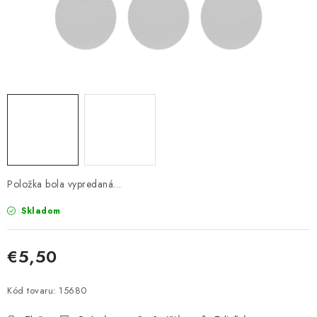
Bankové údaje
Veľkoobchod
Formulár na odstúpenie od zmluvy
Odstúpenie od zmluvy online
Položka bola vypredaná…
Skladom
€5,50
Jednotková cena:
Kód tovaru:
15680