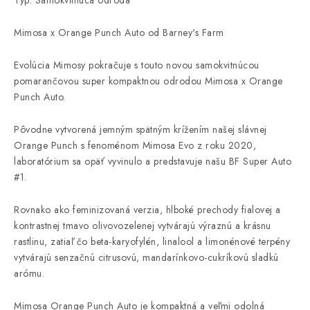
Typ: Samokvitnúca odroda
Mimosa x Orange Punch Auto od Barney's Farm
Evolúcia Mimosy pokračuje s touto novou samokvitnúcou
pomarančovou super kompaktnou odrodou Mimosa x Orange
Punch Auto.
Pôvodne vytvorená jemným spätným krížením našej slávnej
Orange Punch s fenoménom Mimosa Evo z roku 2020,
laboratórium sa opäť vyvinulo a predstavuje našu BF Super Auto
#1.
Rovnako ako feminizovaná verzia, hlboké prechody fialovej a
kontrastnej tmavo olivovozelenej vytvárajú výraznú a krásnu
rastlinu, zatiaľ čo beta-karyofylén, linalool a limonénové terpény
vytvárajú senzačnú citrusovú, mandarínkovo-cukríkovú sladkú
arómu.
Mimosa Orange Punch Auto je kompaktná a veľmi odolná