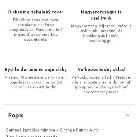
Diskrétne zabalený tovar
Magyarországra is
szállítunk
Diskrétne zabalený tovar
zasielame s každou
Magyarország teljes területére is
obejdnávkou. Ponúkame tiež
szállítunk utánvéttel és
možnosť zasielania bez
bankkartyás fizetési
odosielateľa.
lehetöséggel.
Rýchle doručenie objenávky
Veľkoobchodný sklad
V rámci Slovenska a pri vytvorení
Veľkoobchodný sklad v Prešove,
objednávky doručíme od 24
kde si môžete s nami dohodnúť
hodín až do 48 hodín
spoluprácu alebo vyzdvihnúť
nadrozmerný tovar.
Popis
Semená kanabisu Mimosa x Orange Punch Auto