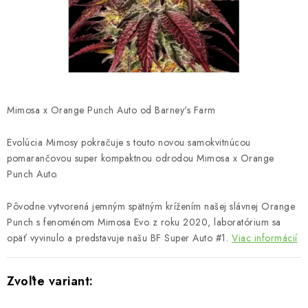
Bankové údaje
Veľkoobchod
Formulár na odstúpenie od zmluvy
Odstúpenie od zmluvy online
Mimosa x Orange Punch Auto od Barney's Farm
Evolúcia Mimosy pokračuje s touto novou samokvitnúcou
pomarančovou super kompaktnou odrodou Mimosa x Orange
Punch Auto.
Pôvodne vytvorená jemným spätným krížením našej slávnej Orange
Punch s fenoménom Mimosa Evo z roku 2020, laboratórium sa
opäť vyvinulo a predstavuje našu BF Super Auto #1.
Viac informácií