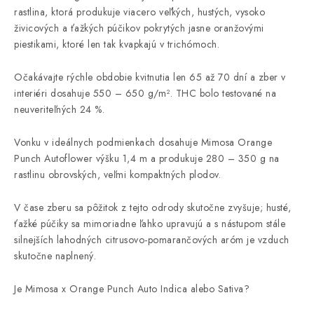
rastlina, ktorá produkuje viacero veľkých, hustých, vysoko
živicových a ťažkých púčikov pokrytých jasne oranžovými
piestikami, ktoré len tak kvapkajú v trichómoch.
Očakávajte rýchle obdobie kvitnutia len 65 až 70 dní a zber v
interiéri dosahuje 550 – 650 g/m². THC bolo testované na
neuveriteľných 24 %.
Vonku v ideálnych podmienkach dosahuje Mimosa Orange
Punch Autoflower výšku 1,4 m a produkuje 280 – 350 g na
rastlinu obrovských, veľmi kompaktných plodov.
V čase zberu sa pôžitok z tejto odrody skutočne zvyšuje; husté,
ťažké púčiky sa mimoriadne ľahko upravujú a s nástupom stále
silnejších lahodných citrusovo-pomarančových aróm je vzduch
skutočne naplnený.
Je Mimosa x Orange Punch Auto Indica alebo Sativa?