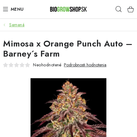
Prejsť
Hľad
na
obsah
Semená
PESTOVANIE
Mimosa x Orange Punch Auto –
HEADSHOP
Barney´s Farm
SEMENÁ
Neohodnotené
Podrobnosti hodnotenia
NOVINKY
TOTÁLNY VÝPREDAJ
50% ZĽAVA NA SEMENÁ
O nás
Platba a dodanie
Podmienky ochrany osobných údajov
Obchodné podmienky