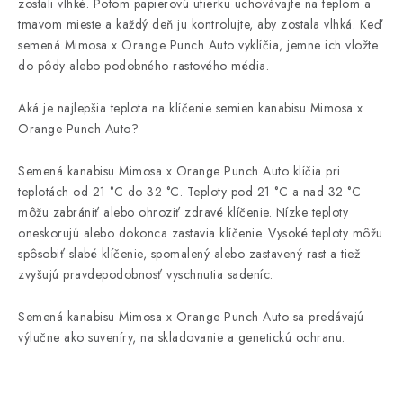
zostali vlhké. Potom papierovú utierku uchovávajte na teplom a
tmavom mieste a každý deň ju kontrolujte, aby zostala vlhká. Keď
semená Mimosa x Orange Punch Auto vyklíčia, jemne ich vložte
do pôdy alebo podobného rastového média.
Aká je najlepšia teplota na klíčenie semien kanabisu Mimosa x
Orange Punch Auto?
Semená kanabisu Mimosa x Orange Punch Auto klíčia pri
teplotách od 21 °C do 32 °C. Teploty pod 21 °C a nad 32 °C
môžu zabrániť alebo ohroziť zdravé klíčenie. Nízke teploty
oneskorujú alebo dokonca zastavia klíčenie. Vysoké teploty môžu
spôsobiť slabé klíčenie, spomalený alebo zastavený rast a tiež
zvyšujú pravdepodobnosť vyschnutia sadeníc.
Semená kanabisu Mimosa x Orange Punch Auto sa predávajú
výlučne ako suveníry, na skladovanie a genetickú ochranu.