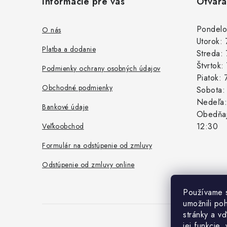
Informácie pre vás
Otvara
p
ä
Pondelo
O nás
Utorok:
t
Platba a dodanie
Streda:
i
Štvrtok
Podmienky ochrany osobných údajov
Piatok:
e
Obchodné podmienky
Sobota
Nedeľa
Bankové údaje
Obedňaj
12:30
Veľkoobchod
Formulár na odstúpenie od zmluvy
Odstúpenie od zmluvy online
Používame 
umožnili po
stránky a vď
jej funkcie,