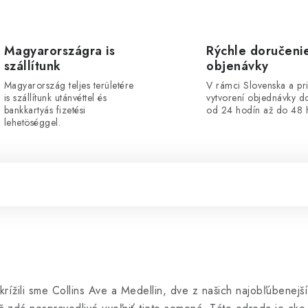
Magyarországra is
Rýchle doručeni
szállítunk
objenávky
Magyarország teljes területére
V rámci Slovenska a pr
is szállítunk utánvéttel és
vytvorení objednávky d
bankkartyás fizetési
od 24 hodín až do 48 
lehetöséggel.
Skrížili sme Collins Ave a Medellin, dve z našich najobľúbenejš