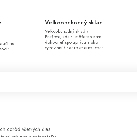
e
Veľkoobchodný sklad
Veľkoobchodný sklad v
Prešove, kde si môžete s nami
i
dohodnúť spoluprácu alebo
oručíme
vyzdvihnúť nadrozmerný tovar.
hodín
ích odrôd všetkých čias.