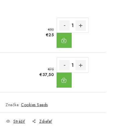
€50
DO
€25
KOŠÍKA
€75
DO
€37,50
KOŠÍKA
Značka:
Cookies Seeds
Strážiť
Zdieľať