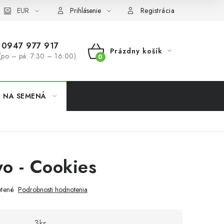
koobchod
EUR
Formulár na odstúpenie od zmluvy
Odstúpenie od 
Prihlásenie
Registrácia
0947 977 917
Prázdny košík
(po – pá: 7:30 – 16:00)
NÁKUPNÝ
KOŠÍK
A NA SEMENÁ
o - Cookies
tené
Podrobnosti hodnotenia
3ks