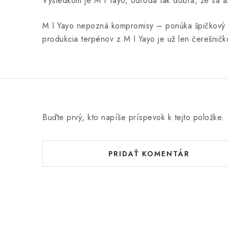
Výsledkom je M I Yayo, odroda tak dobrá, že sa až
M I Yayo nepozná kompromisy – ponúka špičkový vz
produkcia terpénov z M I Yayo je už len čerešničk
Buďte prvý, kto napíše príspevok k tejto položke.
PRIDAŤ KOMENTÁR