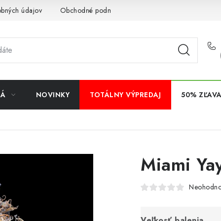
obných údajov
Obchodné podmienky
Bankové údaje
Veľ
NÁ
NOVINKY
TOTÁLNY VÝPREDAJ
50% ZĽAV
Miami Yay
Neohodno
Veľkosť balenia