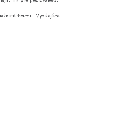
ajný trik pre pestovateľov.
aknuté živicou. Vynikajúca