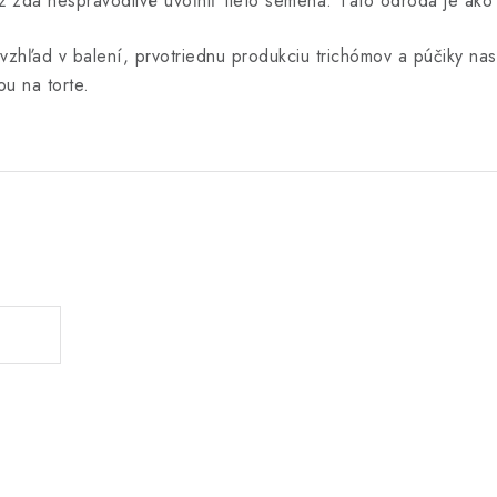
 zdá nespravodlivé uvoľniť tieto semená. Táto odroda je ako t
hľad v balení, prvotriednu produkciu trichómov a púčiky nasi
ou na torte.