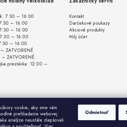
cie hodiny veľkosklad
Zákaznícky servis
k: 7:30 – 16:00
Kontakt
 7:30 – 16:00
Darčekové poukazy
 7:30 – 16:00
Akciové produkty
: 7:30 – 16:00
Môj účet
 7:30 – 16:00
: – ZATVORENÉ
: – ZATVORENÉ
šia prestávka: 12:00 –
súbory cookie, aby sme vám
Odmietnuť
hodlné prehliadanie webovej
aka analýze neustále zlepšovali
 výkon a použiteľnosť.
Viac