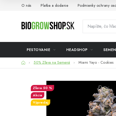
Prejsť
O nás
Platba a dodanie
Podmienky ochrany os
na
obsah
PESTOVANIE
HEADSHOP
SEME
Domov
50% Zľava na Semená
Miami Yayo - Cookies
50 %
Akcia
Výpredaj